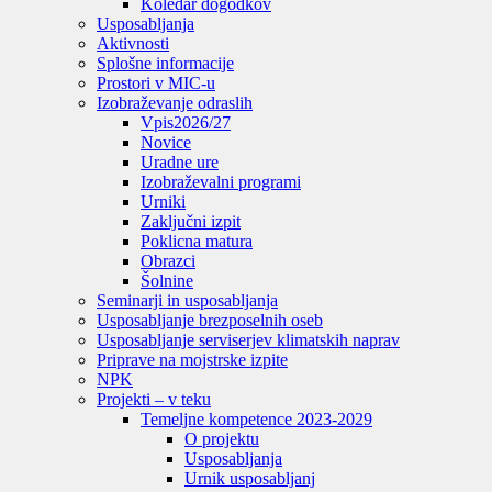
Koledar dogodkov
Usposabljanja
Aktivnosti
Splošne informacije
Prostori v MIC-u
Izobraževanje odraslih
Vpis
2026/27
Novice
Uradne ure
Izobraževalni programi
Urniki
Zaključni izpit
Poklicna matura
Obrazci
Šolnine
Seminarji in usposabljanja
Usposabljanje brezposelnih oseb
Usposabljanje serviserjev klimatskih naprav
Priprave na mojstrske izpite
NPK
Projekti – v teku
Temeljne kompetence 2023-2029
O projektu
Usposabljanja
Urnik usposabljanj