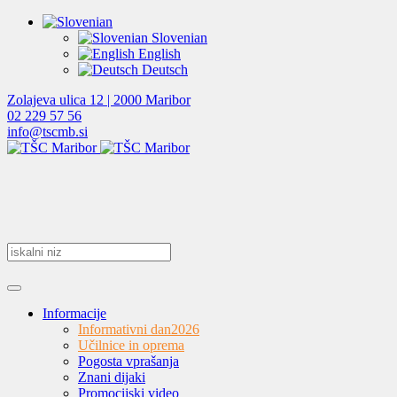
Slovenian
English
Deutsch
Zolajeva ulica 12 | 2000 Maribor
02 229 57 56
info@tscmb.si
Informacije
Informativni dan
2026
Učilnice in oprema
Pogosta vprašanja
Znani dijaki
Promocijski video