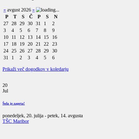
«
avgust 2026
»
P
T
S
Č
P
S
N
27
28
29
30
31
1
2
3
4
5
6
7
8
9
10
11
12
13
14
15
16
17
18
19
20
21
22
23
24
25
26
27
28
29
30
31
1
2
3
4
5
6
Prikaži več dogodkov v koledarju
20
Jul
Šola je zaprta!
ponedeljek, 20. julija
-
petek, 14. avgusta
TŠC Maribor