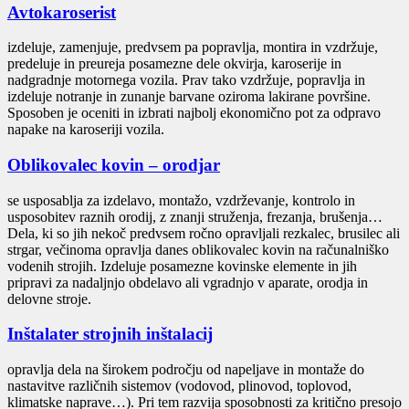
Avtokaroserist
izdeluje, zamenjuje, predvsem pa popravlja, montira in vzdržuje,
predeluje in preureja posamezne dele okvirja, karoserije in
nadgradnje motornega vozila. Prav tako vzdržuje, popravlja in
izdeluje notranje in zunanje barvane oziroma lakirane površine.
Sposoben je oceniti in izbrati najbolj ekonomično pot za odpravo
napake na karoseriji vozila.
Oblikovalec kovin – orodjar
se usposablja za izdelavo, montažo, vzdrževanje, kontrolo in
usposobitev raznih orodij, z znanji struženja, frezanja, brušenja…
Dela, ki so jih nekoč predvsem ročno opravljali rezkalec, brusilec ali
strgar, večinoma opravlja danes oblikovalec kovin na računalniško
vodenih strojih. Izdeluje posamezne kovinske elemente in jih
pripravi za nadaljnjo obdelavo ali vgradnjo v aparate, orodja in
delovne stroje.
Inštalater strojnih inštalacij
opravlja dela na širokem področju od napeljave in montaže do
nastavitve različnih sistemov (vodovod, plinovod, toplovod,
klimatske naprave…). Pri tem razvija sposobnosti za kritično presojo