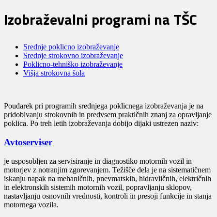
Izobraževalni programi na TŠC
Srednje poklicno izobraževanje
Srednje strokovno izobraževanje
Poklicno-tehniško izobraževanje
Višja strokovna šola
Poudarek pri programih srednjega poklicnega izobraževanja je na
pridobivanju strokovnih in predvsem praktičnih znanj za opravljanje
poklica. Po treh letih izobraževanja dobijo dijaki ustrezen naziv:
Avtoserviser
je usposobljen za servisiranje in diagnostiko motornih vozil in
motorjev z notranjim zgorevanjem. Težišče dela je na sistematičnem
iskanju napak na mehaničnih, pnevmatskih, hidravličnih, električnih
in elektronskih sistemih motornih vozil, popravljanju sklopov,
nastavljanju osnovnih vrednosti, kontroli in presoji funkcije in stanja
motornega vozila.