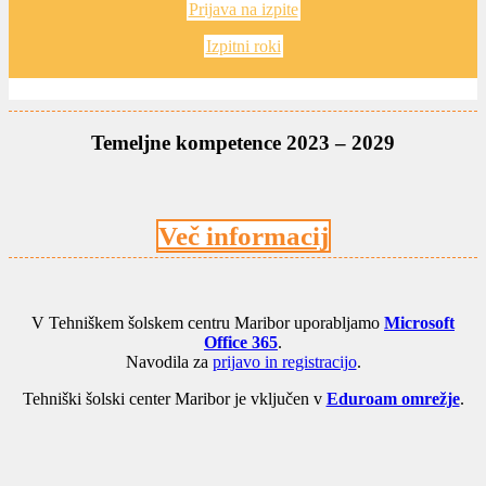
Prijava na izpite
Izpitni roki
Temeljne kompetence 2023 – 2029
Več informacij
V Tehniškem šolskem centru Maribor uporabljamo
Microsoft
Office 365
.
Navodila za
prijavo in registracijo
.
Tehniški šolski center Maribor je vključen v
Eduroam omrežje
.