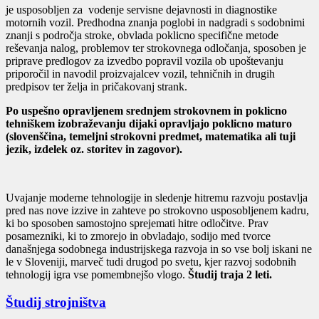
je usposobljen za vodenje servisne dejavnosti in diagnostike
motornih vozil. Predhodna znanja poglobi in nadgradi s sodobnimi
znanji s področja stroke, obvlada poklicno specifične metode
reševanja nalog, problemov ter strokovnega odločanja, sposoben je
priprave predlogov za izvedbo popravil vozila ob upoštevanju
priporočil in navodil proizvajalcev vozil, tehničnih in drugih
predpisov ter želja in pričakovanj strank.
Po uspešno opravljenem srednjem strokovnem in poklicno
tehniškem izobraževanju dijaki opravljajo poklicno maturo
(slovenščina, temeljni strokovni predmet, matematika ali tuji
jezik, izdelek oz. storitev in zagovor).
Uvajanje moderne tehnologije in sledenje hitremu razvoju postavlja
pred nas nove izzive in zahteve po strokovno usposobljenem kadru,
ki bo sposoben samostojno sprejemati hitre odločitve. Prav
posamezniki, ki to zmorejo in obvladajo, sodijo med tvorce
današnjega sodobnega industrijskega razvoja in so vse bolj iskani ne
le v Sloveniji, marveč tudi drugod po svetu, kjer razvoj sodobnih
tehnologij igra vse pomembnejšo vlogo.
Študij traja 2 leti.
Študij strojništva