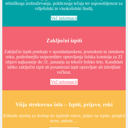
tehniškega izobraževanja, poklicnega tečaja ter usposobljenost za
višješolski in visokošolski študij.
Več informacij
Zaključni izpiti
Zaključni izpiti potekajo v spomladanskem, jesenskem in zimskem
roku, podrobnejšo razporeditev opravljanja šolska komisija za ZI
objavi najkasneje do 31. januarja za tekoče šolsko leto. Kandidati
lahko zaključni izpit ali posamezni izpit opravljate ali izboljšate
večkrat.
Več informacij
Višja strokovna šola – Izpiti, prijave, roki
Kliknite spodaj za dostop do izpitnih rokov, prijav na izpite, pregled
ocen, ankete,…