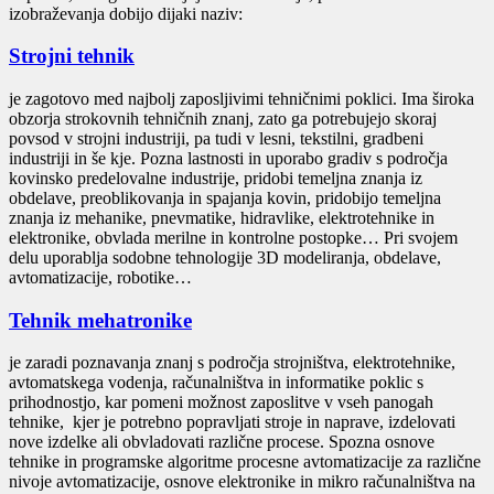
izobraževanja dobijo dijaki naziv:
Strojni tehnik
je zagotovo med najbolj zaposljivimi tehničnimi poklici. Ima široka
obzorja strokovnih tehničnih znanj, zato ga potrebujejo skoraj
povsod v strojni industriji, pa tudi v lesni, tekstilni, gradbeni
industriji in še kje. Pozna lastnosti in uporabo gradiv s področja
kovinsko predelovalne industrije, pridobi temeljna znanja iz
obdelave, preoblikovanja in spajanja kovin, pridobijo temeljna
znanja iz mehanike, pnevmatike, hidravlike, elektrotehnike in
elektronike, obvlada merilne in kontrolne postopke… Pri svojem
delu uporablja sodobne tehnologije 3D modeliranja, obdelave,
avtomatizacije, robotike…
Tehnik mehatronike
je zaradi poznavanja znanj s področja strojništva, elektrotehnike,
avtomatskega vodenja, računalništva in informatike poklic s
prihodnostjo, kar pomeni možnost zaposlitve v vseh panogah
tehnike, kjer je potrebno popravljati stroje in naprave, izdelovati
nove izdelke ali obvladovati različne procese. Spozna osnove
tehnike in programske algoritme procesne avtomatizacije za različne
nivoje avtomatizacije, osnove elektronike in mikro računalništva na