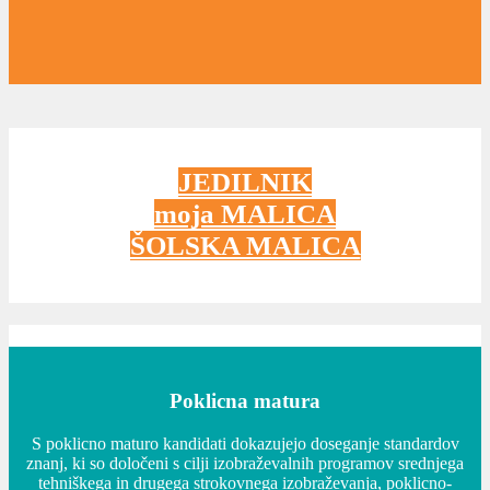
JEDILNIK
moja MALICA
ŠOLSKA MALICA
Poklicna matura
S poklicno maturo kandidati dokazujejo doseganje standardov
znanj, ki so določeni s cilji izobraževalnih programov srednjega
tehniškega in drugega strokovnega izobraževanja, poklicno-