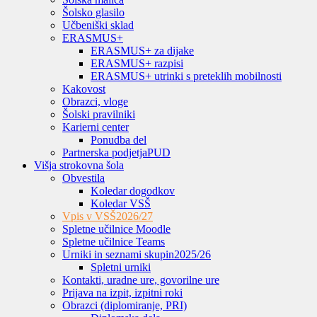
Šolsko glasilo
Učbeniški sklad
ERASMUS+
ERASMUS+ za dijake
ERASMUS+ razpisi
ERASMUS+ utrinki s preteklih mobilnosti
Kakovost
Obrazci, vloge
Šolski pravilniki
Karierni center
Ponudba del
Partnerska podjetja
PUD
Višja strokovna šola
Obvestila
Koledar dogodkov
Koledar VSŠ
Vpis v VSŠ
2026/27
Spletne učilnice Moodle
Spletne učilnice Teams
Urniki in seznami skupin
2025/26
Spletni urniki
Kontakti, uradne ure, govorilne ure
Prijava na izpit, izpitni roki
Obrazci (diplomiranje, PRI)