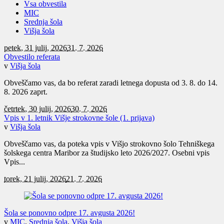
Vsa obvestila
MIC
Srednja šola
Višja šola
petek, 31 julij, 2026
31. 7. 2026
Obvestilo referata
v
Višja šola
Obveščamo vas, da bo referat zaradi letnega dopusta od 3. 8. do 14.
8. 2026 zaprt.
četrtek, 30 julij, 2026
30. 7. 2026
Vpis v 1. letnik Višje strokovne šole (1. prijava)
v
Višja šola
Obveščamo vas, da poteka vpis v Višjo strokovno šolo Tehniškega
šolskega centra Maribor za študijsko leto 2026/2027. Osebni vpis
Vpis...
torek, 21 julij, 2026
21. 7. 2026
Šola se ponovno odpre 17. avgusta 2026!
v
MIC
,
Srednja šola
,
Višja šola