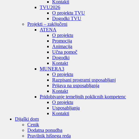
Kontakti
TVU
2026
O projektu TVU
Dogodki TVU
Projekti – zaključeni
ATENA
O projektu
Promocija
Animacija
Učna pomoč
Dogodki
Kontakt
MUNERA3
O projektu
Razpisani programi usposabljanj
Prijava na usposabljanja
Kontakt
Pridobivanje temeljnih poklicnih kompetenc
O projektu
Usposabljanja
Kontakti
Dijaški dom
Cenik
Dodatna ponudba
Pravilnik hišnega reda