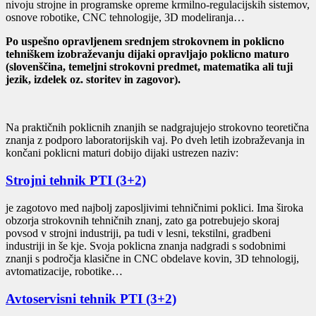
nivoju strojne in programske opreme krmilno-regulacijskih sistemov,
osnove robotike, CNC tehnologije, 3D modeliranja…
Po uspešno opravljenem srednjem strokovnem in poklicno
tehniškem izobraževanju dijaki opravljajo poklicno maturo
(slovenščina, temeljni strokovni predmet, matematika ali tuji
jezik, izdelek oz. storitev in zagovor).
Na praktičnih poklicnih znanjih se nadgrajujejo strokovno teoretična
znanja z podporo laboratorijskih vaj. Po dveh letih izobraževanja in
končani poklicni maturi dobijo dijaki ustrezen naziv:
Strojni tehnik PTI (3+2)
je zagotovo med najbolj zaposljivimi tehničnimi poklici. Ima široka
obzorja strokovnih tehničnih znanj, zato ga potrebujejo skoraj
povsod v strojni industriji, pa tudi v lesni, tekstilni, gradbeni
industriji in še kje. Svoja poklicna znanja nadgradi s sodobnimi
znanji s področja klasične in CNC obdelave kovin, 3D tehnologij,
avtomatizacije, robotike…
Avtoservisni tehnik PTI (3+2)