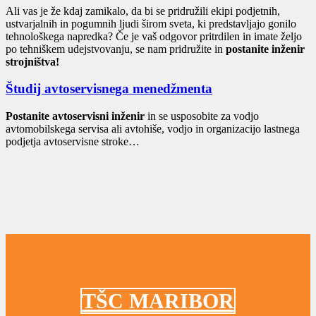
Ali vas je že kdaj zamikalo, da bi se pridružili ekipi podjetnih,
ustvarjalnih in pogumnih ljudi širom sveta, ki predstavljajo gonilo
tehnološkega napredka? Če je vaš odgovor pritrdilen in imate željo
po tehniškem udejstvovanju, se nam pridružite in
postanite inženir
strojništva!
Študij avtoservisnega menedžmenta
Postanite avtoservisni inženir
in se usposobite za vodjo
avtomobilskega servisa ali avtohiše, vodjo in organizacijo lastnega
podjetja avtoservisne stroke…
TŠC MARIBOR