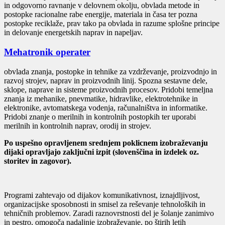
in odgovorno ravnanje v delovnem okolju, obvlada metode in
postopke racionalne rabe energije, materiala in časa ter pozna
postopke reciklaže, prav tako pa obvlada in razume splošne principe
in delovanje energetskih naprav in napeljav.
Mehatronik operater
obvlada znanja, postopke in tehnike za vzdrževanje, proizvodnjo in
razvoj strojev, naprav in proizvodnih linij. Spozna sestavne dele,
sklope, naprave in sisteme proizvodnih procesov. Pridobi temeljna
znanja iz mehanike, pnevmatike, hidravlike, elektrotehnike in
elektronike, avtomatskega vodenja, računalništva in informatike.
Pridobi znanje o merilnih in kontrolnih postopkih ter uporabi
merilnih in kontrolnih naprav, orodij in strojev.
Po uspešno opravljenem srednjem poklicnem izobraževanju
dijaki opravljajo zaključni izpit (slovenščina in izdelek oz.
storitev in zagovor).
Programi zahtevajo od dijakov komunikativnost, iznajdljivost,
organizacijske sposobnosti in smisel za reševanje tehnoloških in
tehničnih problemov. Zaradi raznovrstnosti del je šolanje zanimivo
in pestro, omogoča nadaljnje izobraževanje, po štirih letih