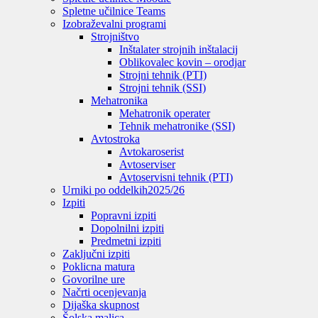
Spletne učilnice Teams
Izobraževalni programi
Strojništvo
Inštalater strojnih inštalacij
Oblikovalec kovin – orodjar
Strojni tehnik (PTI)
Strojni tehnik (SSI)
Mehatronika
Mehatronik operater
Tehnik mehatronike (SSI)
Avtostroka
Avtokaroserist
Avtoserviser
Avtoservisni tehnik (PTI)
Urniki po oddelkih
2025/26
Izpiti
Popravni izpiti
Dopolnilni izpiti
Predmetni izpiti
Zaključni izpiti
Poklicna matura
Govorilne ure
Načrti ocenjevanja
Dijaška skupnost
Šolska malica