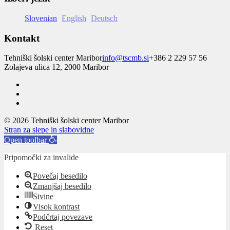
Slovenian
English
Deutsch
Kontakt
Tehniški šolski center Maribor
info@tscmb.si
+386 2 229 57 56
Zolajeva ulica 12, 2000 Maribor
© 2026 Tehniški šolski center Maribor
Stran za slepe in slabovidne
Open toolbar
Pripomočki za invalide
Povečaj besedilo
Zmanjšaj besedilo
Sivine
Visok kontrast
Podčrtaj povezave
Reset