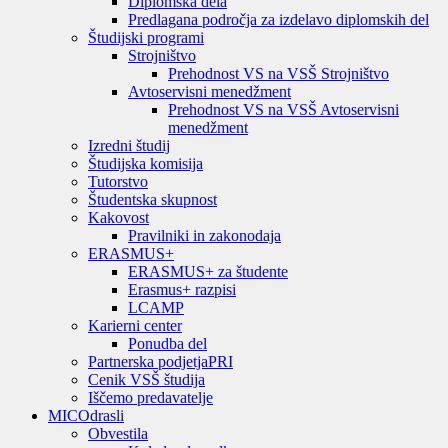
Diplomska dela
Predlagana področja za izdelavo diplomskih del
Študijski programi
Strojništvo
Prehodnost VS na VSŠ Strojništvo
Avtoservisni menedžment
Prehodnost VS na VSŠ Avtoservisni
menedžment
Izredni študij
Študijska komisija
Tutorstvo
Študentska skupnost
Kakovost
Pravilniki in zakonodaja
ERASMUS+
ERASMUS+ za študente
Erasmus+ razpisi
LCAMP
Karierni center
Ponudba del
Partnerska podjetja
PRI
Cenik VSŠ študija
Iščemo predavatelje
MIC
Odrasli
Obvestila