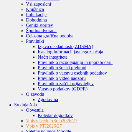
Vsi zaposleni
Knjižnica
Publikacije
Dohodnina
Ceniki storitev
Športna dvorana
Celostna grafična podoba
Pravilniki
Izjava o skladnosti (ZDSMA)
Katalog informacij javnega značaja
Načrt integritete
Pravilnik o razpolaganju in uporabi daril
Pravilnik o šolski prehrani
Pravilnik o varstvu osebnih podatkov
Pravilnik o video nadzoru
Pravilnik o zaščiti prijaviteljev
Varstvo podatkov (GDPR)
O zavodu
Zgodovina
Srednja šola
Obvestila
Koledar dogodkov
Vpis v srednjo šolo
2026/27
Vpis v PTI
2026/27
Spletne učilnice Moodle