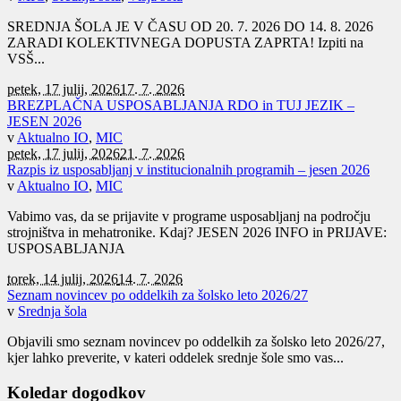
SREDNJA ŠOLA JE V ČASU OD 20. 7. 2026 DO 14. 8. 2026
ZARADI KOLEKTIVNEGA DOPUSTA ZAPRTA! Izpiti na
VSŠ...
petek, 17 julij, 2026
17. 7. 2026
BREZPLAČNA USPOSABLJANJA RDO in TUJ JEZIK –
JESEN 2026
v
Aktualno IO
,
MIC
petek, 17 julij, 2026
21. 7. 2026
Razpis iz usposabljanj v institucionalnih programih – jesen 2026
v
Aktualno IO
,
MIC
Vabimo vas, da se prijavite v programe usposabljanj na področju
strojništva in mehatronike. Kdaj? JESEN 2026 INFO in PRIJAVE:
USPOSABLJANJA
torek, 14 julij, 2026
14. 7. 2026
Seznam novincev po oddelkih za šolsko leto 2026/27
v
Srednja šola
Objavili smo seznam novincev po oddelkih za šolsko leto 2026/27,
kjer lahko preverite, v kateri oddelek srednje šole smo vas...
Koledar dogodkov