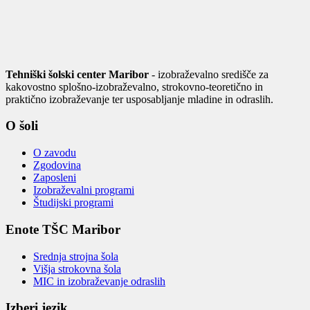
Tehniški šolski center Maribor
- izobraževalno središče za
kakovostno splošno-izobraževalno, strokovno-teoretično in
praktično izobraževanje ter usposabljanje mladine in odraslih.
O šoli
O zavodu
Zgodovina
Zaposleni
Izobraževalni programi
Študijski programi
Enote TŠC Maribor
Srednja strojna šola
Višja strokovna šola
MIC in izobraževanje odraslih
Izberi jezik