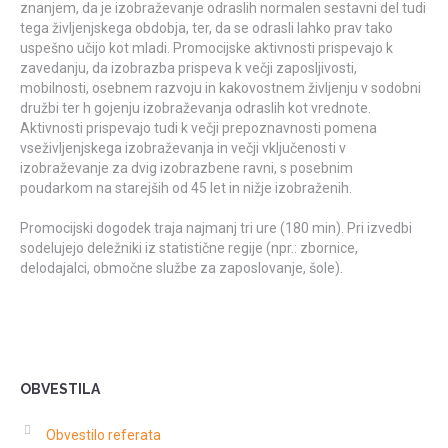
znanjem, da je izobraževanje odraslih normalen sestavni del tudi
tega življenjskega obdobja, ter, da se odrasli lahko prav tako
uspešno učijo kot mladi. Promocijske aktivnosti prispevajo k
zavedanju, da izobrazba prispeva k večji zaposljivosti,
mobilnosti, osebnem razvoju in kakovostnem življenju v sodobni
družbi ter h gojenju izobraževanja odraslih kot vrednote.
Aktivnosti prispevajo tudi k večji prepoznavnosti pomena
vseživljenjskega izobraževanja in večji vključenosti v
izobraževanje za dvig izobrazbene ravni, s posebnim
poudarkom na starejših od 45 let in nižje izobraženih.
Promocijski dogodek traja najmanj tri ure (180 min). Pri izvedbi
sodelujejo deležniki iz statistične regije (npr.: zbornice,
delodajalci, območne službe za zaposlovanje, šole).
OBVESTILA
Obvestilo referata