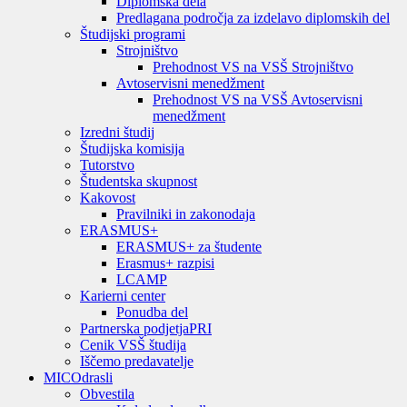
Diplomska dela
Predlagana področja za izdelavo diplomskih del
Študijski programi
Strojništvo
Prehodnost VS na VSŠ Strojništvo
Avtoservisni menedžment
Prehodnost VS na VSŠ Avtoservisni
menedžment
Izredni študij
Študijska komisija
Tutorstvo
Študentska skupnost
Kakovost
Pravilniki in zakonodaja
ERASMUS+
ERASMUS+ za študente
Erasmus+ razpisi
LCAMP
Karierni center
Ponudba del
Partnerska podjetja
PRI
Cenik VSŠ študija
Iščemo predavatelje
MIC
Odrasli
Obvestila