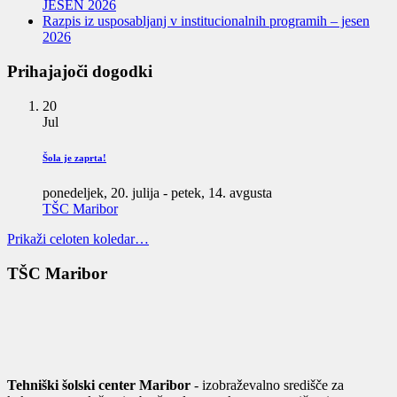
JESEN 2026
Razpis iz usposabljanj v institucionalnih programih – jesen
2026
Prihajajoči dogodki
20
Jul
Šola je zaprta!
ponedeljek, 20. julija
-
petek, 14. avgusta
TŠC Maribor
Prikaži celoten koledar…
TŠC Maribor
Tehniški šolski center Maribor
- izobraževalno središče za