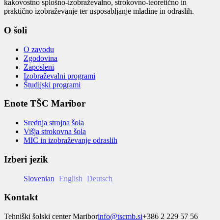
kakovostno splošno-izobraževalno, strokovno-teoretično in
praktično izobraževanje ter usposabljanje mladine in odraslih.
O šoli
O zavodu
Zgodovina
Zaposleni
Izobraževalni programi
Študijski programi
Enote TŠC Maribor
Srednja strojna šola
Višja strokovna šola
MIC in izobraževanje odraslih
Izberi jezik
Slovenian
English
Deutsch
Kontakt
Tehniški šolski center Maribor
info@tscmb.si
+386 2 229 57 56