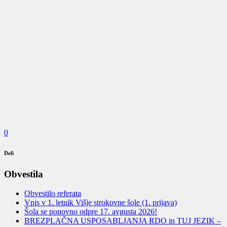
0
Deli
Obvestila
Obvestilo referata
Vpis v 1. letnik Višje strokovne šole (1. prijava)
Šola se ponovno odpre 17. avgusta 2026!
BREZPLAČNA USPOSABLJANJA RDO in TUJ JEZIK –