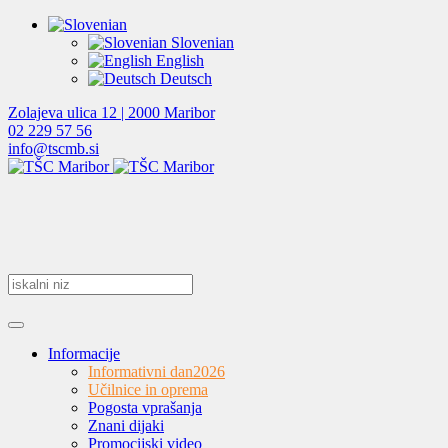
Slovenian
English
Deutsch
Zolajeva ulica 12 | 2000 Maribor
02 229 57 56
info@tscmb.si
Informacije
Informativni dan
2026
Učilnice in oprema
Pogosta vprašanja
Znani dijaki
Promocijski video