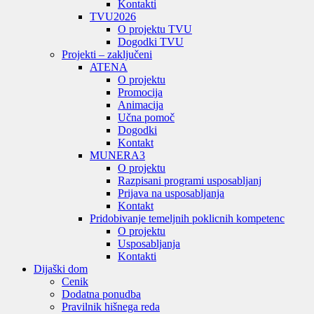
Kontakti
TVU
2026
O projektu TVU
Dogodki TVU
Projekti – zaključeni
ATENA
O projektu
Promocija
Animacija
Učna pomoč
Dogodki
Kontakt
MUNERA3
O projektu
Razpisani programi usposabljanj
Prijava na usposabljanja
Kontakt
Pridobivanje temeljnih poklicnih kompetenc
O projektu
Usposabljanja
Kontakti
Dijaški dom
Cenik
Dodatna ponudba
Pravilnik hišnega reda