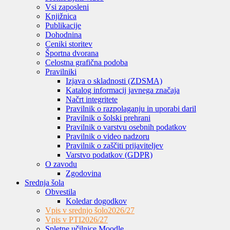
Vsi zaposleni
Knjižnica
Publikacije
Dohodnina
Ceniki storitev
Športna dvorana
Celostna grafična podoba
Pravilniki
Izjava o skladnosti (ZDSMA)
Katalog informacij javnega značaja
Načrt integritete
Pravilnik o razpolaganju in uporabi daril
Pravilnik o šolski prehrani
Pravilnik o varstvu osebnih podatkov
Pravilnik o video nadzoru
Pravilnik o zaščiti prijaviteljev
Varstvo podatkov (GDPR)
O zavodu
Zgodovina
Srednja šola
Obvestila
Koledar dogodkov
Vpis v srednjo šolo
2026/27
Vpis v PTI
2026/27
Spletne učilnice Moodle