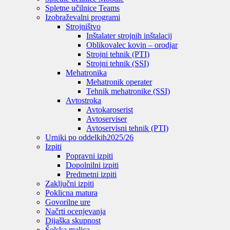
Spletne učilnice Teams
Izobraževalni programi
Strojništvo
Inštalater strojnih inštalacij
Oblikovalec kovin – orodjar
Strojni tehnik (PTI)
Strojni tehnik (SSI)
Mehatronika
Mehatronik operater
Tehnik mehatronike (SSI)
Avtostroka
Avtokaroserist
Avtoserviser
Avtoservisni tehnik (PTI)
Urniki po oddelkih
2025/26
Izpiti
Popravni izpiti
Dopolnilni izpiti
Predmetni izpiti
Zaključni izpiti
Poklicna matura
Govorilne ure
Načrti ocenjevanja
Dijaška skupnost
Šolska malica