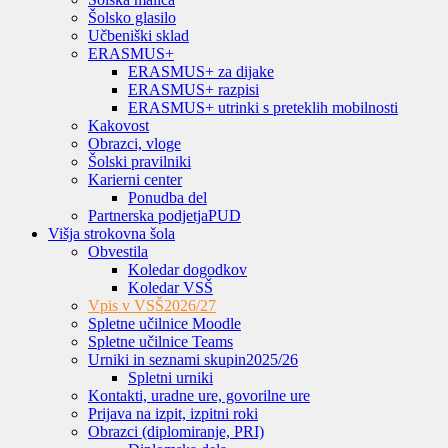
Šolsko glasilo
Učbeniški sklad
ERASMUS+
ERASMUS+ za dijake
ERASMUS+ razpisi
ERASMUS+ utrinki s preteklih mobilnosti
Kakovost
Obrazci, vloge
Šolski pravilniki
Karierni center
Ponudba del
Partnerska podjetja
PUD
Višja strokovna šola
Obvestila
Koledar dogodkov
Koledar VSŠ
Vpis v VSŠ
2026/27
Spletne učilnice Moodle
Spletne učilnice Teams
Urniki in seznami skupin
2025/26
Spletni urniki
Kontakti, uradne ure, govorilne ure
Prijava na izpit, izpitni roki
Obrazci (diplomiranje, PRI)