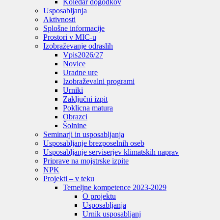
Koledar dogodkov
Usposabljanja
Aktivnosti
Splošne informacije
Prostori v MIC-u
Izobraževanje odraslih
Vpis
2026/27
Novice
Uradne ure
Izobraževalni programi
Urniki
Zaključni izpit
Poklicna matura
Obrazci
Šolnine
Seminarji in usposabljanja
Usposabljanje brezposelnih oseb
Usposabljanje serviserjev klimatskih naprav
Priprave na mojstrske izpite
NPK
Projekti – v teku
Temeljne kompetence 2023-2029
O projektu
Usposabljanja
Urnik usposabljanj