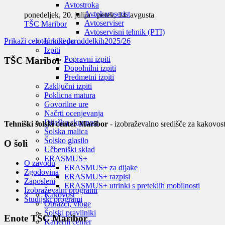
Avtostroka
Avtokaroserist
ponedeljek, 20. julija
-
petek, 14. avgusta
Avtoserviser
TŠC Maribor
Avtoservisni tehnik (PTI)
Prikaži celoten koledar…
Urniki po oddelkih
2025/26
Izpiti
Popravni izpiti
TŠC Maribor
Dopolnilni izpiti
Predmetni izpiti
Zaključni izpiti
Poklicna matura
Govorilne ure
Načrti ocenjevanja
Dijaška skupnost
Tehniški šolski center Maribor
- izobraževalno središče za kakovost
Šolska malica
Šolsko glasilo
O šoli
Učbeniški sklad
ERASMUS+
O zavodu
ERASMUS+ za dijake
Zgodovina
ERASMUS+ razpisi
Zaposleni
ERASMUS+ utrinki s preteklih mobilnosti
Izobraževalni programi
Kakovost
Študijski programi
Obrazci, vloge
Šolski pravilniki
Enote TŠC Maribor
Karierni center