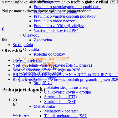
s strani inšpekcijskih služb, ki vam lahko izrečejo
globo v višini 12
Načrt integritete
Pravilnik o razpolaganju in uporabi daril
Naj postane skrb za zdravje vaša pomembna vrednota.
Pravilnik o šolski prehrani
Pravilnik o varstvu osebnih podatkov
Pravilnik o video nadzoru
Pravilnik o zaščiti prijaviteljev
0
Varstvo podatkov (GDPR)
O zavodu
Zgodovina
Deli
Srednja šola
Obvestila
Obvestila
Koledar dogodkov
Vpis v srednjo šolo
2026/27
Obvestilo referata
Vpis v PTI
2026/27
Vpis v 1. letnik Višje strokovne šole (1. prijava)
Spletne učilnice Moodle
Šola se ponovno odpre 17. avgusta 2026!
Spletne učilnice Teams
BREZPLAČNA USPOSABLJANJA RDO in TUJ JEZIK – J
Izobraževalni programi
Razpis iz usposabljanj v institucionalnih programih – jesen 202
Strojništvo
Inštalater strojnih inštalacij
Prihajajoči dogodki
Oblikovalec kovin – orodjar
Strojni tehnik (PTI)
20
Strojni tehnik (SSI)
Jul
Mehatronika
Mehatronik operater
Tehnik mehatronike (SSI)
Šola je zaprta!