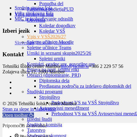
Ponudba del
Srednja strojna šola
Partnerska podjetja
PUD
Višja strokovna šola
Višja strokovna šola
MIC in izobraževanje odraslih
Obvestila
Koledar dogodkov
Izberi jezik
Koledar VSŠ
Vpis v VSŠ
2026/27
Spletne učilnice Moodle
Slovenian
English
Deutsch
Spletne učilnice Teams
Urniki in seznami skupin
2025/26
Kontakt
Spletni urniki
Kontakti, uradne ure, govorilne ure
Tehniški šolski center Maribor
info@tscmb.si
+386 2 229 57 56
Prijava na izpit, izpitni roki
Zolajeva ulica 12, 2000 Maribor
Obrazci (diplomiranje, PRI)
Diplomska dela
Predlagana področja za izdelavo diplomskih del
Študijski programi
Strojništvo
Prehodnost VS na VSŠ Strojništvo
© 2026 Tehniški šolski center Maribor
Avtoservisni menedžment
Stran za slepe in slabovidne
Prehodnost VS na VSŠ Avtoservisni mened
Open toolbar
Izredni študij
Študijska komisija
Pripomočki za invalide
Tutorstvo
Študentska skupnost
Povečaj besedilo