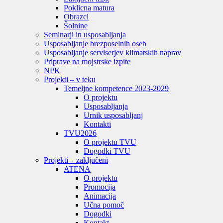
Poklicna matura
Obrazci
Šolnine
Seminarji in usposabljanja
Usposabljanje brezposelnih oseb
Usposabljanje serviserjev klimatskih naprav
Priprave na mojstrske izpite
NPK
Projekti – v teku
Temeljne kompetence 2023-2029
O projektu
Usposabljanja
Urnik usposabljanj
Kontakti
TVU
2026
O projektu TVU
Dogodki TVU
Projekti – zaključeni
ATENA
O projektu
Promocija
Animacija
Učna pomoč
Dogodki
Kontakt