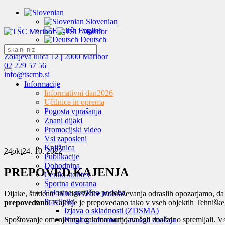
Slovenian
English
Deutsch
Zolajeva ulica 12 | 2000 Maribor
02 229 57 56
info@tscmb.si
Informacije
Informativni dan
2026
Učilnice in oprema
Pogosta vprašanja
Znani dijaki
Promocijski video
Vsi zaposleni
Knjižnica
24
okt
24. 10. 2022
Publikacije
Dohodnina
PREPOVED KAJENJA
Ceniki storitev
Športna dvorana
Celostna grafična podoba
Dijake, študente in udeležence izobraževanja odraslih opozarjamo, 
Pravilniki
prepovedano
. Kajenje je prepovedano tako v vseh objektih Tehniškeg
Izjava o skladnosti (ZDSMA)
Spoštovanje omenjenega zakona bomo na šoli dosledno spremljali. Vse
Katalog informacij javnega značaja