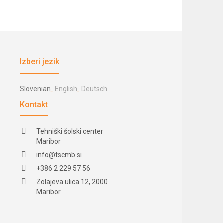
Izberi jezik
Slovenian
English
Deutsch
Kontakt
Tehniški šolski center
Maribor
info@tscmb.si
+386 2 229 57 56
Zolajeva ulica 12, 2000
Maribor