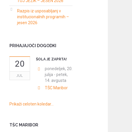
TUJ JEZIK – JESEN 2026
Razpis iz usposabljanj v
institucionalnih programih –
jesen 2026
PRIHAJAJOČI DOGODKI
ŠOLA JE ZAPRTA!
20
ponedeljek, 20.
julija
-
petek,
JUL
14. avgusta
TŠC Maribor
Prikaži celoten koledar…
TŠC MARIBOR