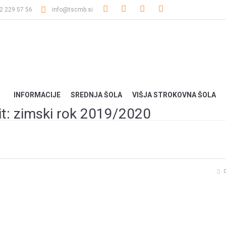
2 229 57 56
info@tscmb.si
INFORMACIJE
SREDNJA ŠOLA
VIŠJA STROKOVNA ŠOLA
pit: zimski rok 2019/2020