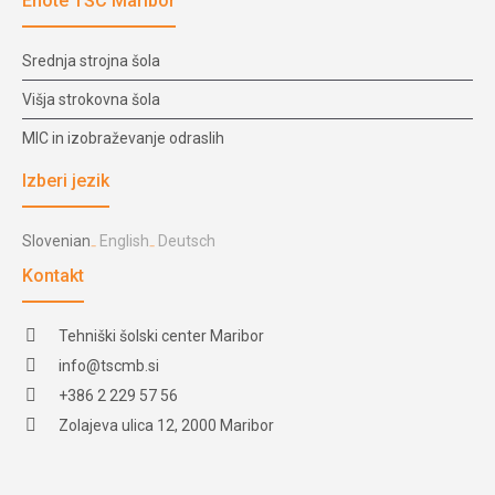
Enote TŠC Maribor
Srednja strojna šola
Višja strokovna šola
MIC in izobraževanje odraslih
Izberi jezik
Slovenian
English
Deutsch
Kontakt
Tehniški šolski center Maribor
info@tscmb.si
+386 2 229 57 56
Zolajeva ulica 12, 2000 Maribor