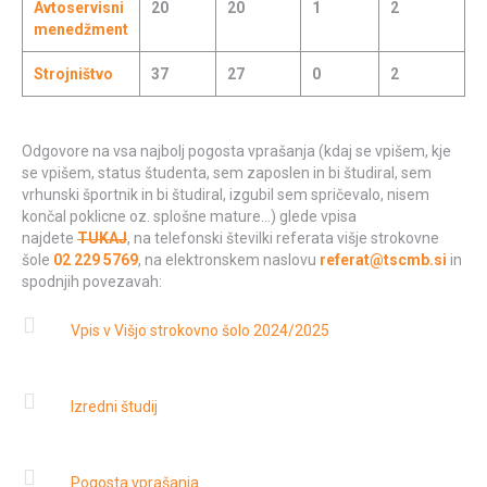
Avtoservisni
20
20
1
2
menedžment
Strojništvo
37
27
0
2
Odgovore na vsa najbolj pogosta vprašanja (kdaj se vpišem, kje
se vpišem, status študenta, sem zaposlen in bi študiral, sem
vrhunski športnik in bi študiral, izgubil sem spričevalo, nisem
končal poklicne oz. splošne mature…) glede vpisa
najdete
TUKAJ
, na telefonski številki referata višje strokovne
šole
02 229 5769
, na elektronskem naslovu
referat@tscmb.si
in
spodnjih povezavah:
Vpis v Višjo strokovno šolo 2024/2025
Izredni študij
Pogosta vprašanja