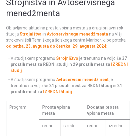
Strojništva in Avtoservisnega
menedžmenta
Objavljamo aktualna prosta vpisna mesta za drugi prijavni rok
študija
Strojništva
in
Avtoservisnega menedžmenta
na Višji
strokovni šoli Tehniškega šolskega centra Maribor, ki bo potekal
od petka, 23. avgusta do četrtka, 29. avgusta 2024:
V študijskem programu
Strojništvo
je trenutno na voljo še
37
prostih mest za REDNI študij
in
29 prostih mest za
IZREDNI
študij
.
V študijskem programu
Avtoservisni menedžment
je
trenutno na voljo še
21 prostih mest za REDNI študij
in
21
prostih mest za
IZREDNI študij
.
Program
Prosta vpisna
Dodatna prosta
mesta
vpisna mesta
redni
izredni
redni
izredni