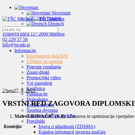
Slovenian
English
Deutsch
Zolajeva ulica 12 | 2000 Maribor
02 229 57 56
info@tscmb.si
Informacije
Informativni dan
2026
Učilnice in oprema
Pogosta vprašanja
Znani dijaki
Promocijski video
Vsi zaposleni
Knjižnica
23
sep
27. 9. 2022
Publikacije
Dohodnina
VRSTNI RED ZAGOVORA DIPLOMSKIH NALOG
Ceniki storitev
Športna dvorana
Celostna grafična podoba
Matevž KOVAČIČ (
S-R)
(Zasnova in optimizacija vpenjalne
Pravilniki
Komisija:
Izjava o skladnosti (ZDSMA)
Katalog informacij javnega značaja