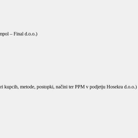
pol – Final d.o.o.)
ri kupcih, metode, postopki, načini ter PPM v podjetju Hosekra d.o.o.)