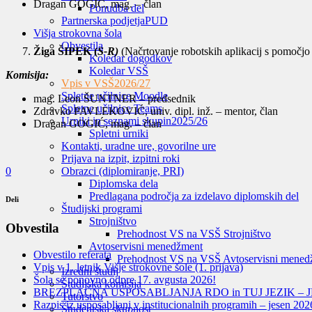
Dragan GOGIĆ, mag. – član
Ponudba del
Partnerska podjetja
PUD
Višja strokovna šola
Obvestila
Žiga ŠIPEK (
S-R)
(Načrtovanje robotskih aplikacij s pomočjo
Koledar dogodkov
Koledar VSŠ
Komisija:
Vpis v VSŠ
2026/27
Spletne učilnice Moodle
mag. Leon ŠUNTNER – predsednik
Spletne učilnice Teams
Zdravko PAVLEKOVIĆ, univ. dipl. inž. – mentor, član
Urniki in seznami skupin
2025/26
Dragan GOGIĆ, mag. – član
Spletni urniki
Kontakti, uradne ure, govorilne ure
Prijava na izpit, izpitni roki
0
Obrazci (diplomiranje, PRI)
Diplomska dela
Predlagana področja za izdelavo diplomskih del
Deli
Študijski programi
Strojništvo
Obvestila
Prehodnost VS na VSŠ Strojništvo
Avtoservisni menedžment
Obvestilo referata
Prehodnost VS na VSŠ Avtoservisni mened
Vpis v 1. letnik Višje strokovne šole (1. prijava)
Izredni študij
Šola se ponovno odpre 17. avgusta 2026!
Študijska komisija
BREZPLAČNA USPOSABLJANJA RDO in TUJ JEZIK – J
Tutorstvo
Razpis iz usposabljanj v institucionalnih programih – jesen 202
Študentska skupnost