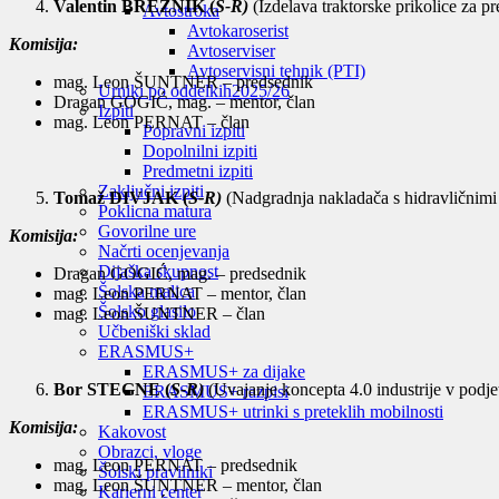
Valentin BREZNIK (
S-R)
(Izdelava traktorske prikolice za p
Avtostroka
Avtokaroserist
Komisija:
Avtoserviser
Avtoservisni tehnik (PTI)
mag. Leon ŠUNTNER – predsednik
Urniki po oddelkih
2025/26
Dragan GOGIĆ, mag. – mentor, član
Izpiti
mag. Leon PERNAT – član
Popravni izpiti
Dopolnilni izpiti
Predmetni izpiti
Zaključni izpiti
Tomaž DIVJAK (
S-R)
(Nadgradnja nakladača s hidravličnimi
Poklicna matura
Govorilne ure
Komisija:
Načrti ocenjevanja
Dijaška skupnost
Dragan GOGIĆ, mag. – predsednik
Šolska malica
mag. Leon PERNAT – mentor, član
Šolsko glasilo
mag. Leon ŠUNTNER – član
Učbeniški sklad
ERASMUS+
ERASMUS+ za dijake
Bor STEGNE (
S-R)
(Uvajanje koncepta 4.0 industrije v pod
ERASMUS+ razpisi
ERASMUS+ utrinki s preteklih mobilnosti
Komisija:
Kakovost
Obrazci, vloge
mag. Leon PERNAT – predsednik
Šolski pravilniki
mag. Leon ŠUNTNER – mentor, član
Karierni center