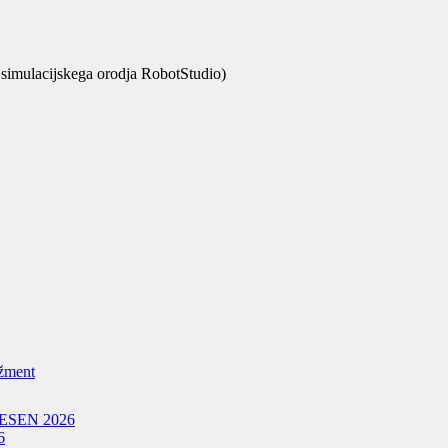
 simulacijskega orodja RobotStudio)
žment
ESEN 2026
6