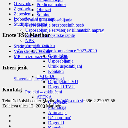
O zavodu
Poklicna matura
Zgodovina
Obrazci
Zaposleni
Šolnine
Izobraževalni programi
Seminarji in usposabljanja
Študijski programi
Usposabljanje brezposelnih oseb
Usposabljanje serviserjev klimatskih naprav
Enote TŠC Maribor
Priprave na mojstrske izpite
NPK
Projekti – v teku
Srednja strojna šola
Temeljne kompetence 2023-2029
Višja strokovna šola
O projektu
MIC in izobraževanje odraslih
Usposabljanja
Urnik usposabljanj
Izberi jezik
Kontakti
TVU
2026
Slovenian
English
Deutsch
O projektu TVU
Dogodki TVU
Kontakt
Projekti – zaključeni
ATENA
Tehniški šolski center Maribor
info@tscmb.si
+386 2 229 57 56
O projektu
Zolajeva ulica 12, 2000 Maribor
Promocija
Animacija
Učna pomoč
Dogodki
Kontakt