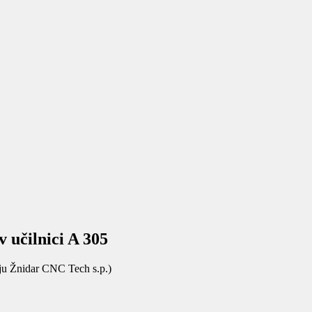
čilnici A 305
tju Žnidar CNC Tech s.p.)