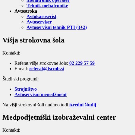
Mehatronik operater
Tehnik mehatronike
Avtostroka
Avtokaroserist
Avtoserviser
Avtoservisni tehnik PTI (3+2)
Višja strokovna šola
Kontakti:
Referat višje strokovne šole:
02 229 57 59
E.mail:
referat@tscmb.si
Študijski programi:
Strojništvo
Avtoservisni menedžment
Na višji strokovni šoli nudimo tudi
izredni študij
.
Medpodjetniški izobraževalni center
Kontakti: