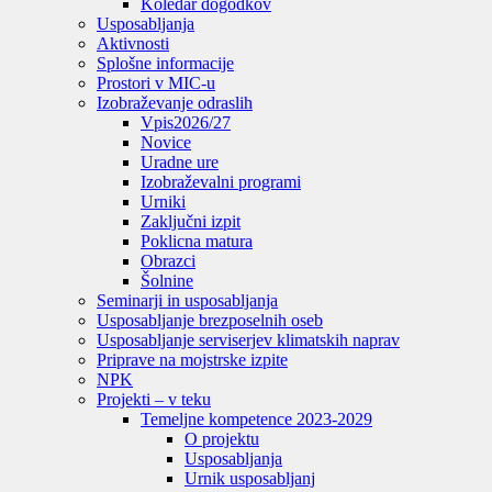
Koledar dogodkov
Usposabljanja
Aktivnosti
Splošne informacije
Prostori v MIC-u
Izobraževanje odraslih
Vpis
2026/27
Novice
Uradne ure
Izobraževalni programi
Urniki
Zaključni izpit
Poklicna matura
Obrazci
Šolnine
Seminarji in usposabljanja
Usposabljanje brezposelnih oseb
Usposabljanje serviserjev klimatskih naprav
Priprave na mojstrske izpite
NPK
Projekti – v teku
Temeljne kompetence 2023-2029
O projektu
Usposabljanja
Urnik usposabljanj