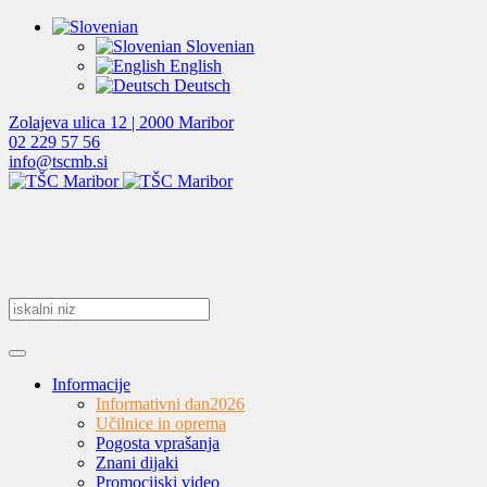
Slovenian
English
Deutsch
Zolajeva ulica 12 | 2000 Maribor
02 229 57 56
info@tscmb.si
Informacije
Informativni dan
2026
Učilnice in oprema
Pogosta vprašanja
Znani dijaki
Promocijski video