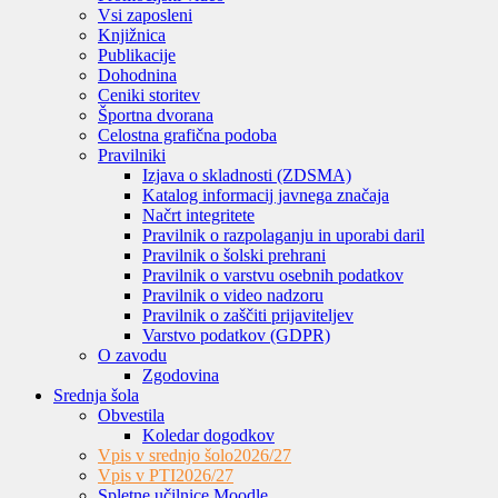
Vsi zaposleni
Knjižnica
Publikacije
Dohodnina
Ceniki storitev
Športna dvorana
Celostna grafična podoba
Pravilniki
Izjava o skladnosti (ZDSMA)
Katalog informacij javnega značaja
Načrt integritete
Pravilnik o razpolaganju in uporabi daril
Pravilnik o šolski prehrani
Pravilnik o varstvu osebnih podatkov
Pravilnik o video nadzoru
Pravilnik o zaščiti prijaviteljev
Varstvo podatkov (GDPR)
O zavodu
Zgodovina
Srednja šola
Obvestila
Koledar dogodkov
Vpis v srednjo šolo
2026/27
Vpis v PTI
2026/27
Spletne učilnice Moodle