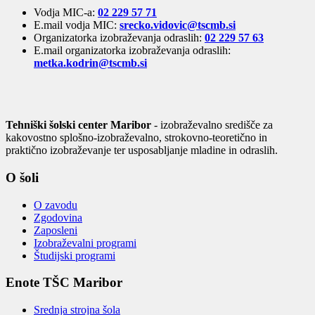
Vodja MIC-a:
02 229 57 71
E.mail vodja MIC:
srecko.vidovic@tscmb.si
Organizatorka izobraževanja odraslih:
02 229 57 63
E.mail organizatorka izobraževanja odraslih:
metka.kodrin@tscmb.si
Tehniški šolski center Maribor
- izobraževalno središče za
kakovostno splošno-izobraževalno, strokovno-teoretično in
praktično izobraževanje ter usposabljanje mladine in odraslih.
O šoli
O zavodu
Zgodovina
Zaposleni
Izobraževalni programi
Študijski programi
Enote TŠC Maribor
Srednja strojna šola