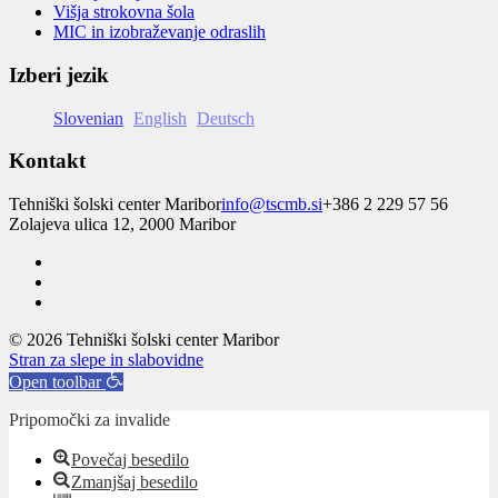
Višja strokovna šola
MIC in izobraževanje odraslih
Izberi jezik
Slovenian
English
Deutsch
Kontakt
Tehniški šolski center Maribor
info@tscmb.si
+386 2 229 57 56
Zolajeva ulica 12, 2000 Maribor
© 2026 Tehniški šolski center Maribor
Stran za slepe in slabovidne
Open toolbar
Pripomočki za invalide
Povečaj besedilo
Zmanjšaj besedilo