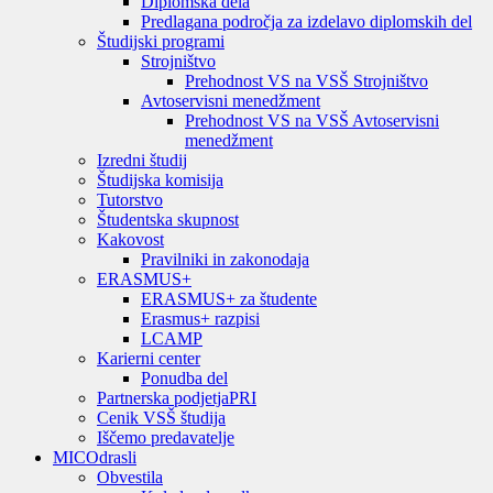
Diplomska dela
Predlagana področja za izdelavo diplomskih del
Študijski programi
Strojništvo
Prehodnost VS na VSŠ Strojništvo
Avtoservisni menedžment
Prehodnost VS na VSŠ Avtoservisni
menedžment
Izredni študij
Študijska komisija
Tutorstvo
Študentska skupnost
Kakovost
Pravilniki in zakonodaja
ERASMUS+
ERASMUS+ za študente
Erasmus+ razpisi
LCAMP
Karierni center
Ponudba del
Partnerska podjetja
PRI
Cenik VSŠ študija
Iščemo predavatelje
MIC
Odrasli
Obvestila