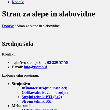
Kontakt
Stran za slepe in slabovidne
Domov
/
Stran za slepe in slabovidne
Srednja šola
Kontakti:
Tajništvo srednje šole:
02 229 57 56
E.mail:
info@tscmb.si
Izobraževalni programi:
Strojništvo
Inštalater strojnih inštalacij
Oblikovalec kovin – orodjar
Strojni tehnik PTI (3+2)
Strojni tehnik SSI
Mehatronika