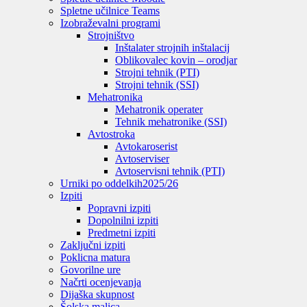
Spletne učilnice Teams
Izobraževalni programi
Strojništvo
Inštalater strojnih inštalacij
Oblikovalec kovin – orodjar
Strojni tehnik (PTI)
Strojni tehnik (SSI)
Mehatronika
Mehatronik operater
Tehnik mehatronike (SSI)
Avtostroka
Avtokaroserist
Avtoserviser
Avtoservisni tehnik (PTI)
Urniki po oddelkih
2025/26
Izpiti
Popravni izpiti
Dopolnilni izpiti
Predmetni izpiti
Zaključni izpiti
Poklicna matura
Govorilne ure
Načrti ocenjevanja
Dijaška skupnost
Šolska malica