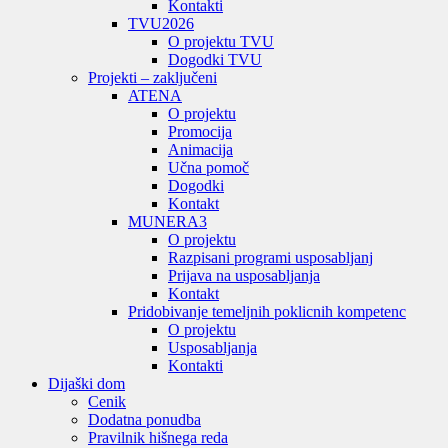
Kontakti
TVU
2026
O projektu TVU
Dogodki TVU
Projekti – zaključeni
ATENA
O projektu
Promocija
Animacija
Učna pomoč
Dogodki
Kontakt
MUNERA3
O projektu
Razpisani programi usposabljanj
Prijava na usposabljanja
Kontakt
Pridobivanje temeljnih poklicnih kompetenc
O projektu
Usposabljanja
Kontakti
Dijaški dom
Cenik
Dodatna ponudba
Pravilnik hišnega reda