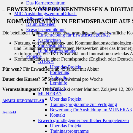
Das Karrierezentrum
Arbeitsangebot
– ERWERB VON EDV-KENNTNISSEN & DIGITA
MIC Ausbildungszentrum
Odrasli
Allgemeine info
– KOMMUNIKATION IN FREMDSPRACHE AUF STUF
Räumlichkeiten
Erwachsenenbildung
Die beteiligten Teilnehmer erwerben grundlegende und berufliche 
Einschreibung für Erwachsene
2026/27
Nachrichten
Nutzung von Informations- und Kommunikationstechnologien 
Sprechstunden
und Teilnahme an gemeinsamen Netzwerken über das Internet),
Bildungsprogramme
zu informieren wie IKT Kreativität und Innovation sowie das 
Projekte
Kommunikation in einer Fremdsprache (Englisch oder Deutsch) 
ATENA
Über das Projekt
Für wen?
Für Erwachsene ab 45 Jahren mit Abitur
Förderung
Animation
Dauer des Kurses?
50 Stunden, zweimal pro Woche
Lernhilfe
Kontakt
Veranstaltungsort?
Tehniški šolski center Maribor, Zolajeva 12, 20
MUNERA3
Über das Projekt
ANMELDEFORMULAR
Trainingsprogramme zur Verfügung
Bewerbung für Ausbildung im MUNERA3
Kontakt
Kontakt
Erwerb grundlegender beruflicher Kompetenzen
Über das Projekt
Trainingsprogramme