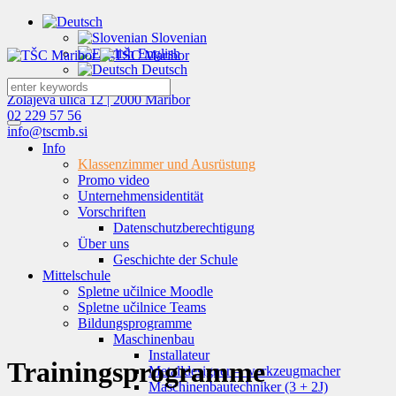
Slovenian
English
Deutsch
Zolajeva ulica 12 | 2000 Maribor
02 229 57 56
info@tscmb.si
Info
Klassenzimmer und Ausrüstung
Promo video
Unternehmensidentität
Vorschriften
Datenschutzberechtigung
Über uns
Geschichte der Schule
Mittelschule
Spletne učilnice Moodle
Spletne učilnice Teams
Bildungsprogramme
Maschinenbau
Installateur
Trainingsprogramme
Metalldesigner – werkzeugmacher
Maschinenbautechniker (3 + 2J)