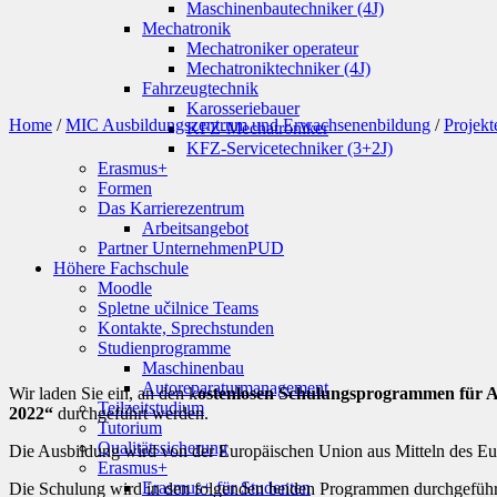
Maschinenbautechniker (4J)
Mechatronik
Mechatroniker operateur
Mechatroniktechniker (4J)
Fahrzeugtechnik
Karosseriebauer
Home
/
MIC Ausbildungszentrum und Erwachsenenbildung
/
Projekt
KFZ-Mechatroniker
KFZ-Servicetechniker (3+2J)
Erasmus+
Formen
Das Karrierezentrum
Arbeitsangebot
Partner Unternehmen
PUD
Höhere Fachschule
Moodle
Spletne učilnice Teams
Kontakte, Sprechstunden
Studienprogramme
Maschinenbau
Autoreparaturmanagement
Wir laden Sie ein, an den k
ostenlosen Schulungsprogrammen für A
Teilzeitstudium
2022“
durchgeführt werden.
Tutorium
Qualitätssicherung
Die Ausbildung wird von der Europäischen Union aus Mitteln des Eur
Erasmus+
Erasmus+ für Studenten
Die Schulung wird in den folgenden beiden Programmen durchgeführ