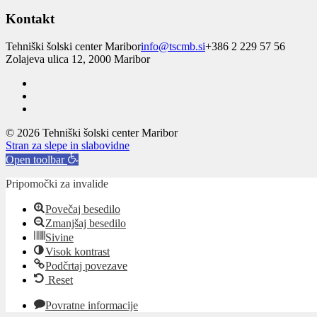
Kontakt
Tehniški šolski center Maribor
info@tscmb.si
+386 2 229 57 56
Zolajeva ulica 12, 2000 Maribor
© 2026 Tehniški šolski center Maribor
Stran za slepe in slabovidne
Open toolbar
Pripomočki za invalide
Povečaj besedilo
Zmanjšaj besedilo
Sivine
Visok kontrast
Podčrtaj povezave
Reset
Povratne informacije