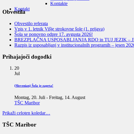
Kontakte
Kontakt
Obvestila
Obvestilo referata
Vpis v 1. letnik Višje strokovne šole (1. prijava)
Šola se ponovno odpre 17. avgusta 2026!
BREZPLAČNA USPOSABLJANJA RDO in TUJ JEZIK – J
Razpis iz usposabljanj v institucionalnih programih – jesen 202
Prihajajoči dogodki
20
Jul
(Slovenian) Šola je zaprta!
Montag, 20. Juli
-
Freitag, 14. August
TŠC Maribor
Prikaži celoten koledar…
TŠC Maribor