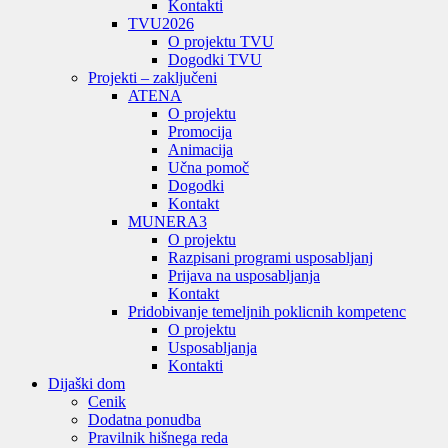
Kontakti
TVU
2026
O projektu TVU
Dogodki TVU
Projekti – zaključeni
ATENA
O projektu
Promocija
Animacija
Učna pomoč
Dogodki
Kontakt
MUNERA3
O projektu
Razpisani programi usposabljanj
Prijava na usposabljanja
Kontakt
Pridobivanje temeljnih poklicnih kompetenc
O projektu
Usposabljanja
Kontakti
Dijaški dom
Cenik
Dodatna ponudba
Pravilnik hišnega reda