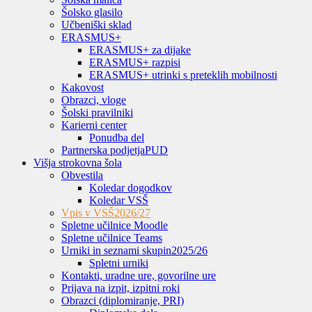
Šolsko glasilo
Učbeniški sklad
ERASMUS+
ERASMUS+ za dijake
ERASMUS+ razpisi
ERASMUS+ utrinki s preteklih mobilnosti
Kakovost
Obrazci, vloge
Šolski pravilniki
Karierni center
Ponudba del
Partnerska podjetja
PUD
Višja strokovna šola
Obvestila
Koledar dogodkov
Koledar VSŠ
Vpis v VSŠ
2026/27
Spletne učilnice Moodle
Spletne učilnice Teams
Urniki in seznami skupin
2025/26
Spletni urniki
Kontakti, uradne ure, govorilne ure
Prijava na izpit, izpitni roki
Obrazci (diplomiranje, PRI)