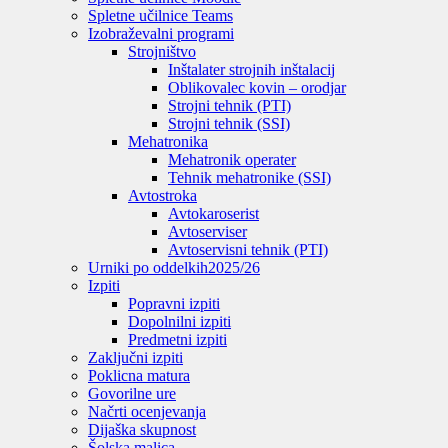
Spletne učilnice Teams
Izobraževalni programi
Strojništvo
Inštalater strojnih inštalacij
Oblikovalec kovin – orodjar
Strojni tehnik (PTI)
Strojni tehnik (SSI)
Mehatronika
Mehatronik operater
Tehnik mehatronike (SSI)
Avtostroka
Avtokaroserist
Avtoserviser
Avtoservisni tehnik (PTI)
Urniki po oddelkih
2025/26
Izpiti
Popravni izpiti
Dopolnilni izpiti
Predmetni izpiti
Zaključni izpiti
Poklicna matura
Govorilne ure
Načrti ocenjevanja
Dijaška skupnost
Šolska malica