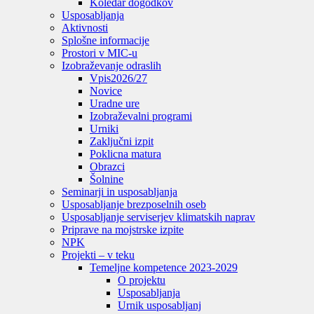
Koledar dogodkov
Usposabljanja
Aktivnosti
Splošne informacije
Prostori v MIC-u
Izobraževanje odraslih
Vpis
2026/27
Novice
Uradne ure
Izobraževalni programi
Urniki
Zaključni izpit
Poklicna matura
Obrazci
Šolnine
Seminarji in usposabljanja
Usposabljanje brezposelnih oseb
Usposabljanje serviserjev klimatskih naprav
Priprave na mojstrske izpite
NPK
Projekti – v teku
Temeljne kompetence 2023-2029
O projektu
Usposabljanja
Urnik usposabljanj