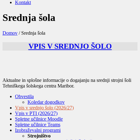
Kontakt
Srednja šola
Domov
/
Srednja šola
VPIS V SREDNJO ŠOLO
Aktualne in splošne informacije o dogajanju na srednji strojni šoli
Tehniškega šolskega centra Maribor.
Obvestila
Koledar dogodkov
Vpis v srednjo šolo (2026/27)
Vpis v PTI (2026/27)
Spletne učilnice Moodle
Spletne učilnice Teams
Izobraževalni programi
Strojništvo