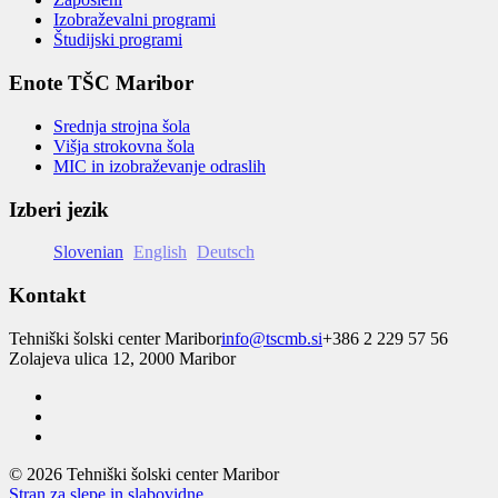
Izobraževalni programi
Študijski programi
Enote TŠC Maribor
Srednja strojna šola
Višja strokovna šola
MIC in izobraževanje odraslih
Izberi jezik
Slovenian
English
Deutsch
Kontakt
Tehniški šolski center Maribor
info@tscmb.si
+386 2 229 57 56
Zolajeva ulica 12, 2000 Maribor
© 2026 Tehniški šolski center Maribor
Stran za slepe in slabovidne