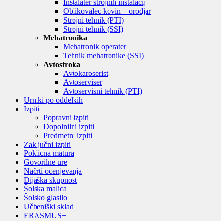
Inštalater strojnih inštalacij
Oblikovalec kovin – orodjar
Strojni tehnik (PTI)
Strojni tehnik (SSI)
Mehatronika
Mehatronik operater
Tehnik mehatronike (SSI)
Avtostroka
Avtokaroserist
Avtoserviser
Avtoservisni tehnik (PTI)
Urniki po oddelkih
Izpiti
Popravni izpiti
Dopolnilni izpiti
Predmetni izpiti
Zaključni izpiti
Poklicna matura
Govorilne ure
Načrti ocenjevanja
Dijaška skupnost
Šolska malica
Šolsko glasilo
Učbeniški sklad
ERASMUS+