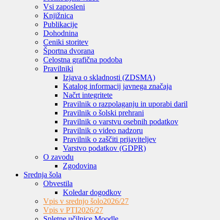
Vsi zaposleni
Knjižnica
Publikacije
Dohodnina
Ceniki storitev
Športna dvorana
Celostna grafična podoba
Pravilniki
Izjava o skladnosti (ZDSMA)
Katalog informacij javnega značaja
Načrt integritete
Pravilnik o razpolaganju in uporabi daril
Pravilnik o šolski prehrani
Pravilnik o varstvu osebnih podatkov
Pravilnik o video nadzoru
Pravilnik o zaščiti prijaviteljev
Varstvo podatkov (GDPR)
O zavodu
Zgodovina
Srednja šola
Obvestila
Koledar dogodkov
Vpis v srednjo šolo
2026/27
Vpis v PTI
2026/27
Spletne učilnice Moodle