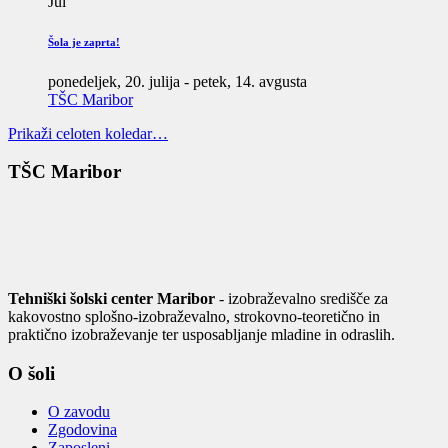
Jul
Šola je zaprta!
ponedeljek, 20. julija
-
petek, 14. avgusta
TŠC Maribor
Prikaži celoten koledar…
TŠC Maribor
Tehniški šolski center Maribor
- izobraževalno središče za
kakovostno splošno-izobraževalno, strokovno-teoretično in
praktično izobraževanje ter usposabljanje mladine in odraslih.
O šoli
O zavodu
Zgodovina
Zaposleni