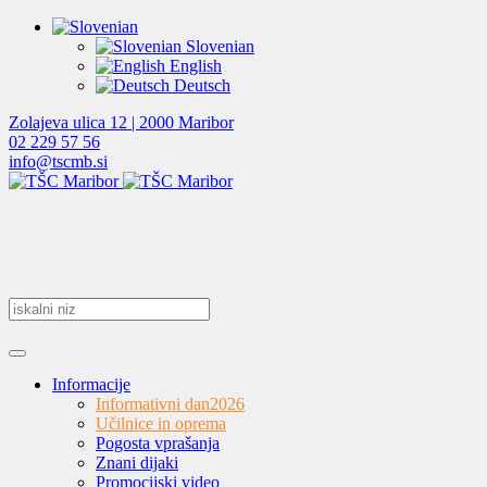
Slovenian
English
Deutsch
Zolajeva ulica 12 | 2000 Maribor
02 229 57 56
info@tscmb.si
Informacije
Informativni dan
2026
Učilnice in oprema
Pogosta vprašanja
Znani dijaki
Promocijski video