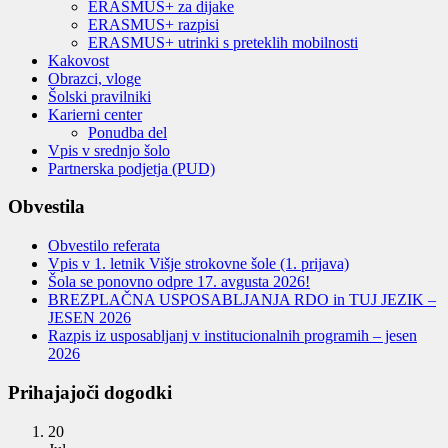
ERASMUS+ za dijake
ERASMUS+ razpisi
ERASMUS+ utrinki s preteklih mobilnosti
Kakovost
Obrazci, vloge
Šolski pravilniki
Karierni center
Ponudba del
Vpis v srednjo šolo
Partnerska podjetja (PUD)
Obvestila
Obvestilo referata
Vpis v 1. letnik Višje strokovne šole (1. prijava)
Šola se ponovno odpre 17. avgusta 2026!
BREZPLAČNA USPOSABLJANJA RDO in TUJ JEZIK –
JESEN 2026
Razpis iz usposabljanj v institucionalnih programih – jesen
2026
Prihajajoči dogodki
20