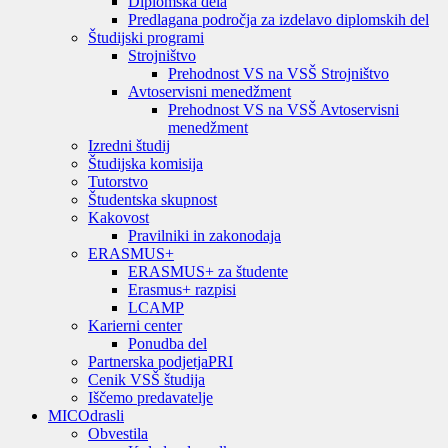
Diplomska dela
Predlagana področja za izdelavo diplomskih del
Študijski programi
Strojništvo
Prehodnost VS na VSŠ Strojništvo
Avtoservisni menedžment
Prehodnost VS na VSŠ Avtoservisni
menedžment
Izredni študij
Študijska komisija
Tutorstvo
Študentska skupnost
Kakovost
Pravilniki in zakonodaja
ERASMUS+
ERASMUS+ za študente
Erasmus+ razpisi
LCAMP
Karierni center
Ponudba del
Partnerska podjetja
PRI
Cenik VSŠ študija
Iščemo predavatelje
MIC
Odrasli
Obvestila