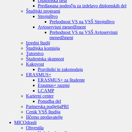
Diplomska dela
Predlagana področja za izdelavo diplomskih del
Študijski programi
Strojništvo
Prehodnost VS na VSŠ Strojništvo
Avtoservisni menedžment
Prehodnost VS na VSŠ Avtoservisni
menedžment
Izredni študij
Študijska komisija
Tutorstvo
Študentska skupnost
Kakovost
Pravilniki in zakonodaja
ERASMUS+
ERASMUS+ za študente
Erasmus+ razpisi
LCAMP
Karierni center
Ponudba del
Partnerska podjetja
PRI
Cenik VSŠ študija
Iščemo predavatelje
MIC
Odrasli
Obvestila