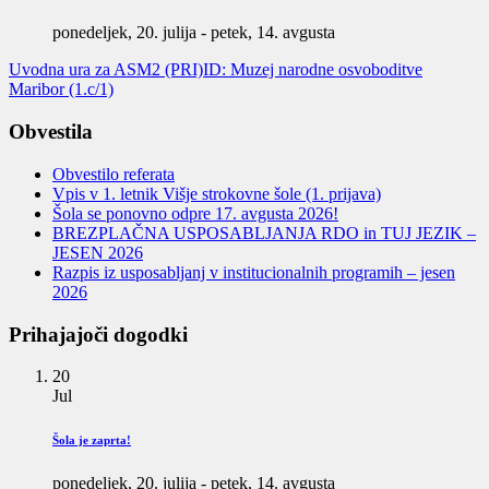
ponedeljek, 20. julija
-
petek, 14. avgusta
Uvodna ura za ASM2 (PRI)
ID: Muzej narodne osvoboditve
Maribor (1.c/1)
Obvestila
Obvestilo referata
Vpis v 1. letnik Višje strokovne šole (1. prijava)
Šola se ponovno odpre 17. avgusta 2026!
BREZPLAČNA USPOSABLJANJA RDO in TUJ JEZIK –
JESEN 2026
Razpis iz usposabljanj v institucionalnih programih – jesen
2026
Prihajajoči dogodki
20
Jul
Šola je zaprta!
ponedeljek, 20. julija
-
petek, 14. avgusta