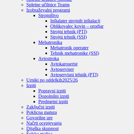
Spletne učilnice Teams
Izobraževalni programi
Strojništvo
Inštalater strojnih inštalacij
Oblikovalec kovin – orodjar
Strojni tehnik (PTI)
Strojni tehnik (SSI)
Mehatronika
Mehatronik operater
Tehnik mehatronike (SSI)
Avtostroka
Avtokaroserist
Avtoserviser
Avtoservisni tehnik (PTI)
Urniki po oddelkih
2025/26
Izpiti
Popravni izpiti
Dopolnilni izpiti
Predmetni izpiti
Zaključni izpiti
Poklicna matura
Govorilne ure
Načrti ocenjevanja
Dijaška skupnost
Šolska malica