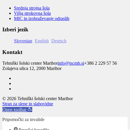
Srednja strojna šola
Višja strokovna šola
MIC in izobraževanje odraslih
Izberi jezik
Slovenian
English
Deutsch
Kontakt
Tehniški šolski center Maribor
info@tscmb.si
+386 2 229 57 56
Zolajeva ulica 12, 2000 Maribor
© 2026 Tehniški šolski center Maribor
Stran za slepe in slabovidne
Open toolbar
Pripomočki za invalide
Povečaj besedilo