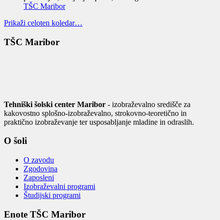
TŠC Maribor
Prikaži celoten koledar…
TŠC Maribor
Tehniški šolski center Maribor
- izobraževalno središče za
kakovostno splošno-izobraževalno, strokovno-teoretično in
praktično izobraževanje ter usposabljanje mladine in odraslih.
O šoli
O zavodu
Zgodovina
Zaposleni
Izobraževalni programi
Študijski programi
Enote TŠC Maribor