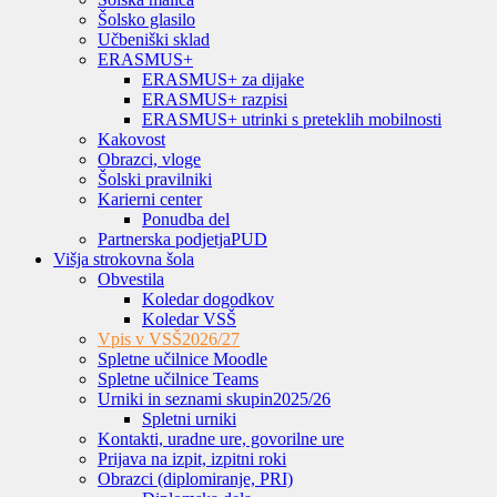
Šolsko glasilo
Učbeniški sklad
ERASMUS+
ERASMUS+ za dijake
ERASMUS+ razpisi
ERASMUS+ utrinki s preteklih mobilnosti
Kakovost
Obrazci, vloge
Šolski pravilniki
Karierni center
Ponudba del
Partnerska podjetja
PUD
Višja strokovna šola
Obvestila
Koledar dogodkov
Koledar VSŠ
Vpis v VSŠ
2026/27
Spletne učilnice Moodle
Spletne učilnice Teams
Urniki in seznami skupin
2025/26
Spletni urniki
Kontakti, uradne ure, govorilne ure
Prijava na izpit, izpitni roki
Obrazci (diplomiranje, PRI)