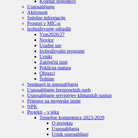
Koledar dogodkov
Usposabljanja
Aktivnosti
Splošne informacije
Prostori v MIC-u
Izobraževanje odraslih
Vpis
2026/27
Novice
Uradne ure
Izobraževalni programi
Urniki
Zaključni izpit
Poklicna matura
Obrazci
Šolnine
Seminarji in usposabljanja
Usposabljanje brezposelnih oseb
Usposabljanje serviserjev klimatskih naprav
Priprave na mojstrske izpite
NPK
Projekti – v teku
Temeljne kompetence 2023-2029
O projektu
Usposabljanja
Urnik usposabljanj