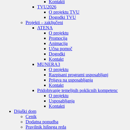
Kontakti
TVU
2026
O projektu TVU
Dogodki TVU
Projekti – zaključeni
ATENA
O projektu
Promocija
Animacija
Učna pomoč
Dogodki
Kontakt
MUNERA3
O projektu
Razpisani programi usposabljanj
Prijava na usposabljanja
Kontakt
Pridobivanje temeljnih poklicnih kompetenc
O projektu
Usposabljanja
Kontakti
Dijaški dom
Cenik
Dodatna ponudba
Pravilnik hišnega reda