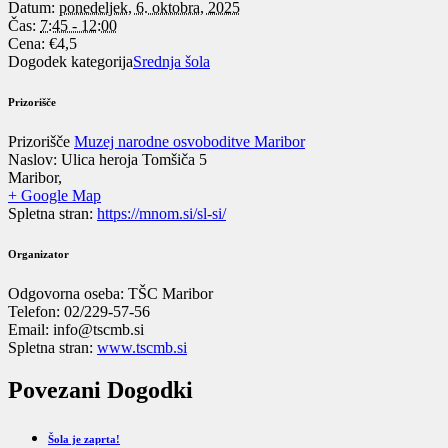
Datum:
ponedeljek, 6. oktobra, 2025
Čas:
7:45 - 12:00
Cena:
€4,5
Dogodek kategorija
Srednja šola
Prizorišče
Prizorišče
Muzej narodne osvoboditve Maribor
Naslov:
Ulica heroja Tomšiča 5
Maribor
,
+ Google Map
Spletna stran:
https://mnom.si/sl-si/
Organizator
Odgovorna oseba:
TŠC Maribor
Telefon:
02/229-57-56
Email:
info@tscmb.si
Spletna stran:
www.tscmb.si
Povezani Dogodki
Šola je zaprta!