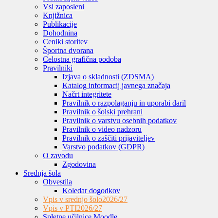
Vsi zaposleni
Knjižnica
Publikacije
Dohodnina
Ceniki storitev
Športna dvorana
Celostna grafična podoba
Pravilniki
Izjava o skladnosti (ZDSMA)
Katalog informacij javnega značaja
Načrt integritete
Pravilnik o razpolaganju in uporabi daril
Pravilnik o šolski prehrani
Pravilnik o varstvu osebnih podatkov
Pravilnik o video nadzoru
Pravilnik o zaščiti prijaviteljev
Varstvo podatkov (GDPR)
O zavodu
Zgodovina
Srednja šola
Obvestila
Koledar dogodkov
Vpis v srednjo šolo
2026/27
Vpis v PTI
2026/27
Spletne učilnice Moodle