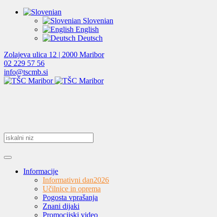
Slovenian
English
Deutsch
Zolajeva ulica 12 | 2000 Maribor
02 229 57 56
info@tscmb.si
Informacije
Informativni dan
2026
Učilnice in oprema
Pogosta vprašanja
Znani dijaki
Promocijski video