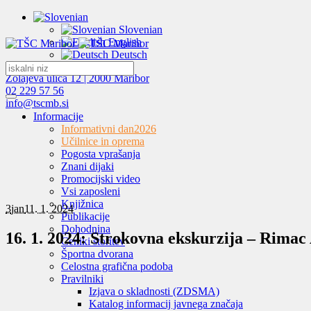
Slovenian
English
Deutsch
Zolajeva ulica 12 | 2000 Maribor
02 229 57 56
info@tscmb.si
Informacije
Informativni dan
2026
Učilnice in oprema
Pogosta vprašanja
Znani dijaki
Promocijski video
Vsi zaposleni
Knjižnica
3
jan
11. 1. 2024
Publikacije
Dohodnina
16. 1. 2024: Strokovna ekskurzija – Rimac
Ceniki storitev
Športna dvorana
Celostna grafična podoba
Pravilniki
Izjava o skladnosti (ZDSMA)
Katalog informacij javnega značaja