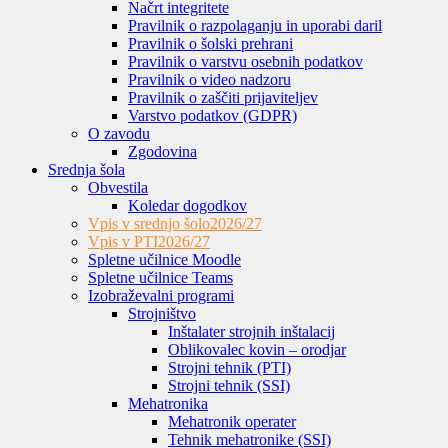
Načrt integritete
Pravilnik o razpolaganju in uporabi daril
Pravilnik o šolski prehrani
Pravilnik o varstvu osebnih podatkov
Pravilnik o video nadzoru
Pravilnik o zaščiti prijaviteljev
Varstvo podatkov (GDPR)
O zavodu
Zgodovina
Srednja šola
Obvestila
Koledar dogodkov
Vpis v srednjo šolo
2026/27
Vpis v PTI
2026/27
Spletne učilnice Moodle
Spletne učilnice Teams
Izobraževalni programi
Strojništvo
Inštalater strojnih inštalacij
Oblikovalec kovin – orodjar
Strojni tehnik (PTI)
Strojni tehnik (SSI)
Mehatronika
Mehatronik operater
Tehnik mehatronike (SSI)