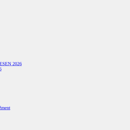
ESEN 2026
6
žment