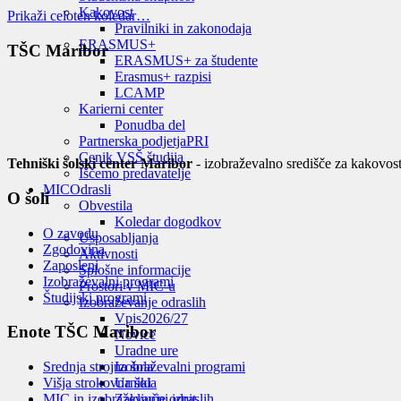
Kakovost
Prikaži celoten koledar…
Pravilniki in zakonodaja
ERASMUS+
TŠC Maribor
ERASMUS+ za študente
Erasmus+ razpisi
LCAMP
Karierni center
Ponudba del
Partnerska podjetja
PRI
Cenik VSŠ študija
Tehniški šolski center Maribor
- izobraževalno središče za kakovost
Iščemo predavatelje
MIC
Odrasli
O šoli
Obvestila
Koledar dogodkov
O zavodu
Usposabljanja
Zgodovina
Aktivnosti
Zaposleni
Splošne informacije
Izobraževalni programi
Prostori v MIC-u
Študijski programi
Izobraževanje odraslih
Vpis
2026/27
Enote TŠC Maribor
Novice
Uradne ure
Izobraževalni programi
Srednja strojna šola
Urniki
Višja strokovna šola
Zaključni izpit
MIC in izobraževanje odraslih