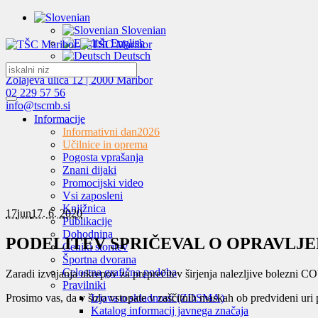
Slovenian
English
Deutsch
Zolajeva ulica 12 | 2000 Maribor
02 229 57 56
info@tscmb.si
Informacije
Informativni dan
2026
Učilnice in oprema
Pogosta vprašanja
Znani dijaki
Promocijski video
Vsi zaposleni
Knjižnica
17
jun
17. 6. 2020
Publikacije
Dohodnina
PODELITEV SPRIČEVAL O OPRAVLJ
Ceniki storitev
Športna dvorana
Celostna grafična podoba
Zaradi izvajanja ukrepov za preprečitev širjenja nalezljive bolezni C
Pravilniki
Prosimo vas, da v šolo vstopate v zaščitnih maskah ob predvideni uri 
Izjava o skladnosti (ZDSMA)
Katalog informacij javnega značaja