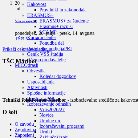
20
Kakovost
Jul
Pravilniki in zakonodaja
ERASMUS+
ERASMUS+ za študente
Šola je zaprta!
Erasmus+ razpisi
LCAMP
ponedeljek, 20. julija
-
petek, 14. avgusta
Karierni center
TŠC Maribor
Ponudba del
Partnerska podjetja
PRI
Prikaži celoten koledar…
Cenik VSŠ študija
Iščemo predavatelje
TŠC Maribor
MIC
Odrasli
Obvestila
Koledar dogodkov
Usposabljanja
Aktivnosti
Splošne informacije
Prostori v MIC-u
Tehniški šolski center Maribor
- izobraževalno središče za kakovost
Izobraževanje odraslih
Vpis
2026/27
O šoli
Novice
Uradne ure
O zavodu
Izobraževalni programi
Zgodovina
Urniki
Zaposleni
Zaključni izpit