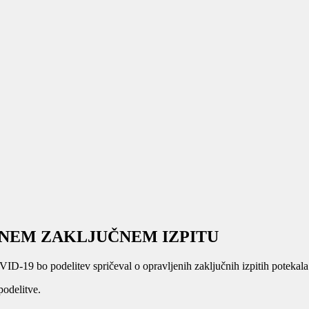
ENEM ZAKLJUČNEM IZPITU
OVID-19 bo podelitev spričeval o opravljenih zaključnih izpitih poteka
podelitve.