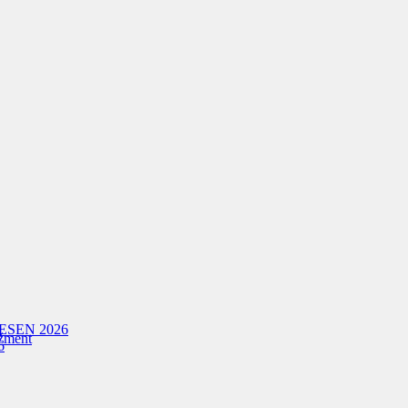
ESEN 2026
žment
6