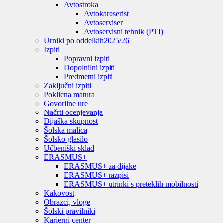
Avtostroka
Avtokaroserist
Avtoserviser
Avtoservisni tehnik (PTI)
Urniki po oddelkih
2025/26
Izpiti
Popravni izpiti
Dopolnilni izpiti
Predmetni izpiti
Zaključni izpiti
Poklicna matura
Govorilne ure
Načrti ocenjevanja
Dijaška skupnost
Šolska malica
Šolsko glasilo
Učbeniški sklad
ERASMUS+
ERASMUS+ za dijake
ERASMUS+ razpisi
ERASMUS+ utrinki s preteklih mobilnosti
Kakovost
Obrazci, vloge
Šolski pravilniki
Karierni center