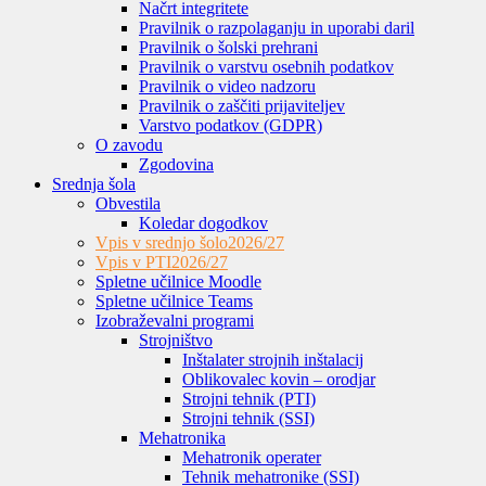
Načrt integritete
Pravilnik o razpolaganju in uporabi daril
Pravilnik o šolski prehrani
Pravilnik o varstvu osebnih podatkov
Pravilnik o video nadzoru
Pravilnik o zaščiti prijaviteljev
Varstvo podatkov (GDPR)
O zavodu
Zgodovina
Srednja šola
Obvestila
Koledar dogodkov
Vpis v srednjo šolo
2026/27
Vpis v PTI
2026/27
Spletne učilnice Moodle
Spletne učilnice Teams
Izobraževalni programi
Strojništvo
Inštalater strojnih inštalacij
Oblikovalec kovin – orodjar
Strojni tehnik (PTI)
Strojni tehnik (SSI)
Mehatronika
Mehatronik operater
Tehnik mehatronike (SSI)