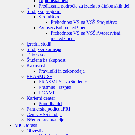
Diplomska dela
Predlagana področja za izdelavo diplomskih del
Študijski programi
Strojništvo
Prehodnost VS na VSŠ Strojništvo
Avtoservisni menedžment
Prehodnost VS na VSŠ Avtoservisni
menedžment
Izredni študij
Študijska komisija
Tutorstvo
Študentska skupnost
Kakovost
Pravilniki in zakonodaja
ERASMUS+
ERASMUS+ za študente
Erasmus+ razpisi
LCAMP
Karierni center
Ponudba del
Partnerska podjetja
PRI
Cenik VSŠ študija
Iščemo predavatelje
MIC
Odrasli
Obvestila