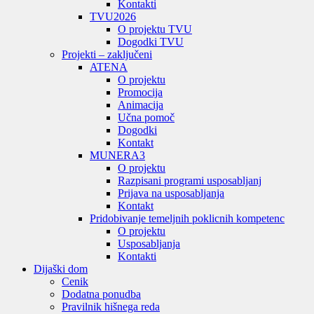
Kontakti
TVU
2026
O projektu TVU
Dogodki TVU
Projekti – zaključeni
ATENA
O projektu
Promocija
Animacija
Učna pomoč
Dogodki
Kontakt
MUNERA3
O projektu
Razpisani programi usposabljanj
Prijava na usposabljanja
Kontakt
Pridobivanje temeljnih poklicnih kompetenc
O projektu
Usposabljanja
Kontakti
Dijaški dom
Cenik
Dodatna ponudba
Pravilnik hišnega reda