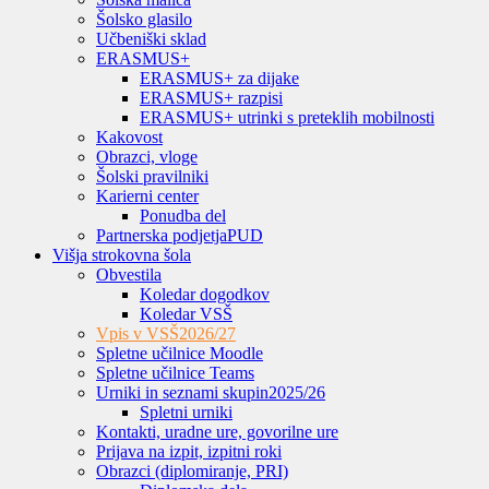
Šolsko glasilo
Učbeniški sklad
ERASMUS+
ERASMUS+ za dijake
ERASMUS+ razpisi
ERASMUS+ utrinki s preteklih mobilnosti
Kakovost
Obrazci, vloge
Šolski pravilniki
Karierni center
Ponudba del
Partnerska podjetja
PUD
Višja strokovna šola
Obvestila
Koledar dogodkov
Koledar VSŠ
Vpis v VSŠ
2026/27
Spletne učilnice Moodle
Spletne učilnice Teams
Urniki in seznami skupin
2025/26
Spletni urniki
Kontakti, uradne ure, govorilne ure
Prijava na izpit, izpitni roki
Obrazci (diplomiranje, PRI)