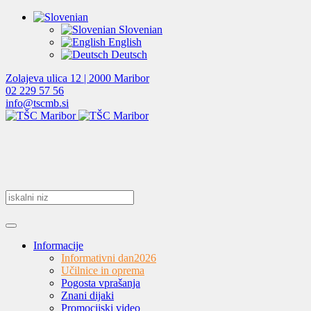
Slovenian
English
Deutsch
Zolajeva ulica 12 | 2000 Maribor
02 229 57 56
info@tscmb.si
Informacije
Informativni dan
2026
Učilnice in oprema
Pogosta vprašanja
Znani dijaki
Promocijski video