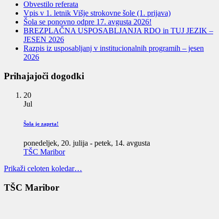
Obvestilo referata
Vpis v 1. letnik Višje strokovne šole (1. prijava)
Šola se ponovno odpre 17. avgusta 2026!
BREZPLAČNA USPOSABLJANJA RDO in TUJ JEZIK –
JESEN 2026
Razpis iz usposabljanj v institucionalnih programih – jesen
2026
Prihajajoči dogodki
20
Jul
Šola je zaprta!
ponedeljek, 20. julija
-
petek, 14. avgusta
TŠC Maribor
Prikaži celoten koledar…
TŠC Maribor