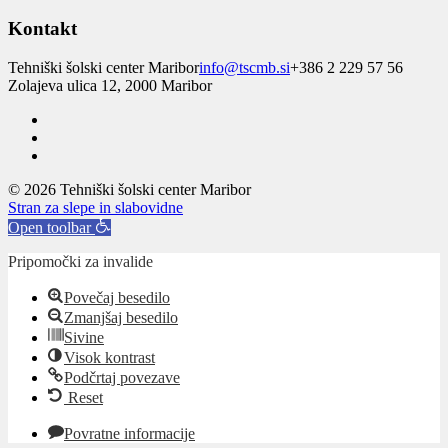
Kontakt
Tehniški šolski center Maribor
info@tscmb.si
+386 2 229 57 56
Zolajeva ulica 12, 2000 Maribor
© 2026 Tehniški šolski center Maribor
Stran za slepe in slabovidne
Open toolbar
Pripomočki za invalide
Povečaj besedilo
Zmanjšaj besedilo
Sivine
Visok kontrast
Podčrtaj povezave
Reset
Povratne informacije