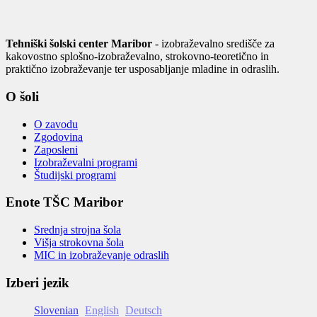
Tehniški šolski center Maribor
- izobraževalno središče za
kakovostno splošno-izobraževalno, strokovno-teoretično in
praktično izobraževanje ter usposabljanje mladine in odraslih.
O šoli
O zavodu
Zgodovina
Zaposleni
Izobraževalni programi
Študijski programi
Enote TŠC Maribor
Srednja strojna šola
Višja strokovna šola
MIC in izobraževanje odraslih
Izberi jezik
Slovenian
English
Deutsch