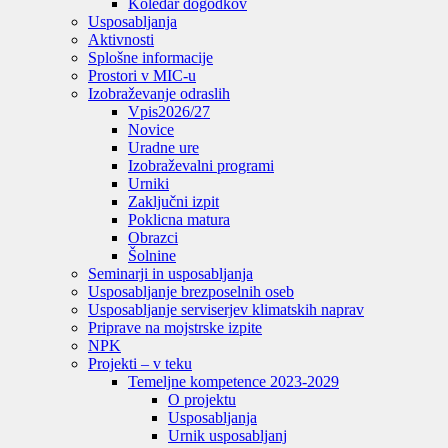
Koledar dogodkov
Usposabljanja
Aktivnosti
Splošne informacije
Prostori v MIC-u
Izobraževanje odraslih
Vpis
2026/27
Novice
Uradne ure
Izobraževalni programi
Urniki
Zaključni izpit
Poklicna matura
Obrazci
Šolnine
Seminarji in usposabljanja
Usposabljanje brezposelnih oseb
Usposabljanje serviserjev klimatskih naprav
Priprave na mojstrske izpite
NPK
Projekti – v teku
Temeljne kompetence 2023-2029
O projektu
Usposabljanja
Urnik usposabljanj