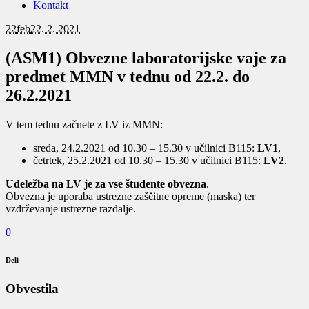
Kontakt
22
feb
22. 2. 2021
(ASM1) Obvezne laboratorijske vaje za
predmet MMN v tednu od 22.2. do
26.2.2021
V tem tednu začnete z LV iz MMN:
sreda, 24.2.2021 od 10.30 – 15.30 v učilnici B115:
LV1
,
četrtek, 25.2.2021 od 10.30 – 15.30 v učilnici B115:
LV2
.
Udeležba na LV je za vse študente obvezna
.
Obvezna je uporaba ustrezne zaščitne opreme (maska) ter
vzdrževanje ustrezne razdalje.
0
Deli
Obvestila