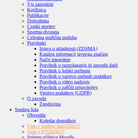
Vsi zaposleni
Knjižnica
Publikacije
Dohodnina
Ceniki storitev
Športna dvorana
Celostna grafična podoba
Pravilniki
Izjava o skladnosti (ZDSMA)
Katalog informacij javnega značaja
Načrt integritete
Pravilnik o razpolaganju in uporabi daril
Pravilnik o šolski prehrani
Pravilnik o varstvu osebnih podatkov
Pravilnik o video nadzoru
Pravilnik o zaščiti prijaviteljev
Varstvo podatkov (GDPR)
O zavodu
Zgodovina
Srednja šola
Obvestila
Koledar dogodkov
Vpis v srednjo šolo
2026/27
Vpis v PTI
2026/27
Spletne učilnice Moodle