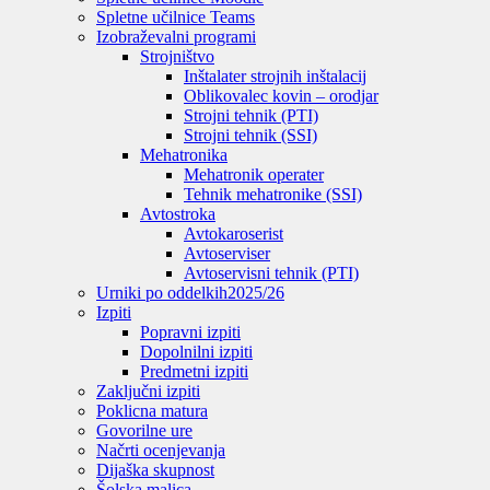
Spletne učilnice Teams
Izobraževalni programi
Strojništvo
Inštalater strojnih inštalacij
Oblikovalec kovin – orodjar
Strojni tehnik (PTI)
Strojni tehnik (SSI)
Mehatronika
Mehatronik operater
Tehnik mehatronike (SSI)
Avtostroka
Avtokaroserist
Avtoserviser
Avtoservisni tehnik (PTI)
Urniki po oddelkih
2025/26
Izpiti
Popravni izpiti
Dopolnilni izpiti
Predmetni izpiti
Zaključni izpiti
Poklicna matura
Govorilne ure
Načrti ocenjevanja
Dijaška skupnost
Šolska malica