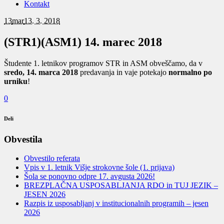
Kontakt
13
mar
13. 3. 2018
(STR1)(ASM1) 14. marec 2018
Študente 1. letnikov programov STR in ASM obveščamo, da v
sredo, 14. marca 2018
predavanja in vaje potekajo
normalno po
urniku
!
0
Deli
Obvestila
Obvestilo referata
Vpis v 1. letnik Višje strokovne šole (1. prijava)
Šola se ponovno odpre 17. avgusta 2026!
BREZPLAČNA USPOSABLJANJA RDO in TUJ JEZIK –
JESEN 2026
Razpis iz usposabljanj v institucionalnih programih – jesen
2026