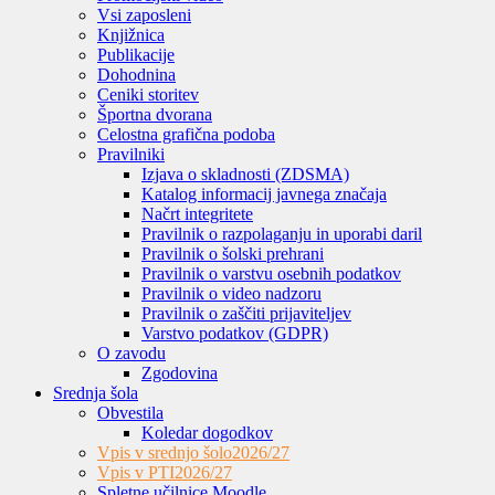
Vsi zaposleni
Knjižnica
Publikacije
Dohodnina
Ceniki storitev
Športna dvorana
Celostna grafična podoba
Pravilniki
Izjava o skladnosti (ZDSMA)
Katalog informacij javnega značaja
Načrt integritete
Pravilnik o razpolaganju in uporabi daril
Pravilnik o šolski prehrani
Pravilnik o varstvu osebnih podatkov
Pravilnik o video nadzoru
Pravilnik o zaščiti prijaviteljev
Varstvo podatkov (GDPR)
O zavodu
Zgodovina
Srednja šola
Obvestila
Koledar dogodkov
Vpis v srednjo šolo
2026/27
Vpis v PTI
2026/27
Spletne učilnice Moodle