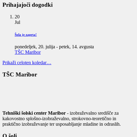
Prihajajoči dogodki
20
Jul
Šola je zaprta!
ponedeljek, 20. julija
-
petek, 14. avgusta
TŠC Maribor
Prikaži celoten koledar…
TŠC Maribor
Tehniški šolski center Maribor
- izobraževalno središče za
kakovostno splošno-izobraževalno, strokovno-teoretično in
praktično izobraževanje ter usposabljanje mladine in odraslih.
O šoli