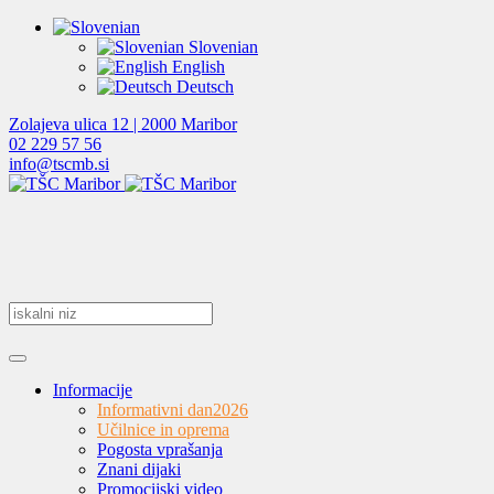
Slovenian
English
Deutsch
Zolajeva ulica 12 | 2000 Maribor
02 229 57 56
info@tscmb.si
Informacije
Informativni dan
2026
Učilnice in oprema
Pogosta vprašanja
Znani dijaki
Promocijski video