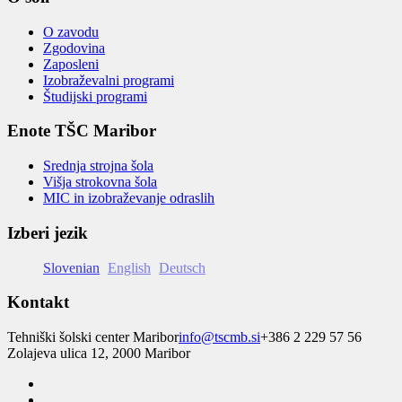
O zavodu
Zgodovina
Zaposleni
Izobraževalni programi
Študijski programi
Enote TŠC Maribor
Srednja strojna šola
Višja strokovna šola
MIC in izobraževanje odraslih
Izberi jezik
Slovenian
English
Deutsch
Kontakt
Tehniški šolski center Maribor
info@tscmb.si
+386 2 229 57 56
Zolajeva ulica 12, 2000 Maribor