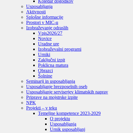
Koledar dogodkov
Usposabljanja
Aktivnosti
Splošne informacije
Prostori v MIC-u
Izobraževanje odraslih
Vpis
2026/27
Novice
Uradne ure
Izobraževalni programi
Urniki
Zaključni izpit
Poklicna matura
Obrazci
Šolnine
Seminarji in usposabljanja
Usposabljanje brezposelnih oseb
Usposabljanje serviserjev klimatskih naprav
Priprave na mojstrske izpite
NPK
Projekti – v teku
Temeljne kompetence 2023-2029
O projektu
Usposabljanja
Urnik usposabljanj