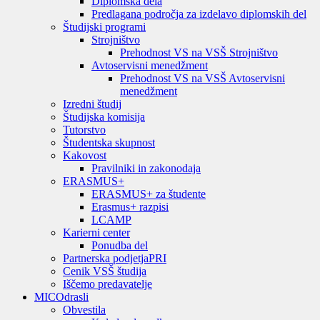
Diplomska dela
Predlagana področja za izdelavo diplomskih del
Študijski programi
Strojništvo
Prehodnost VS na VSŠ Strojništvo
Avtoservisni menedžment
Prehodnost VS na VSŠ Avtoservisni
menedžment
Izredni študij
Študijska komisija
Tutorstvo
Študentska skupnost
Kakovost
Pravilniki in zakonodaja
ERASMUS+
ERASMUS+ za študente
Erasmus+ razpisi
LCAMP
Karierni center
Ponudba del
Partnerska podjetja
PRI
Cenik VSŠ študija
Iščemo predavatelje
MIC
Odrasli
Obvestila