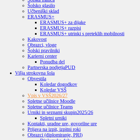
Šolsko glasilo
Učbeniški sklad
ERASMUS+
ERASMUS+ za dijake
ERASMUS+ razpisi
ERASMUS+ utrinki s preteklih mobilnosti
Kakovost
Obrazci, vloge
Šolski pravilniki
Karierni center
Ponudba del
Partnerska podjetja
PUD
Višja strokovna šola
Obvestila
Koledar dogodkov
Koledar VSŠ
Vpis v VSŠ
2026/27
Spletne učilnice Moodle
Spletne učilnice Teams
Urniki in seznami skupin
2025/26
Spletni urniki
Kontakti, uradne ure, govorilne ure
Prijava na izpit, izpitni roki
Obrazci (diplomiranje, PRI)