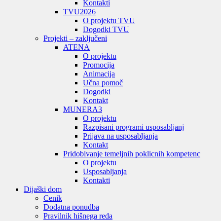
Kontakti
TVU
2026
O projektu TVU
Dogodki TVU
Projekti – zaključeni
ATENA
O projektu
Promocija
Animacija
Učna pomoč
Dogodki
Kontakt
MUNERA3
O projektu
Razpisani programi usposabljanj
Prijava na usposabljanja
Kontakt
Pridobivanje temeljnih poklicnih kompetenc
O projektu
Usposabljanja
Kontakti
Dijaški dom
Cenik
Dodatna ponudba
Pravilnik hišnega reda