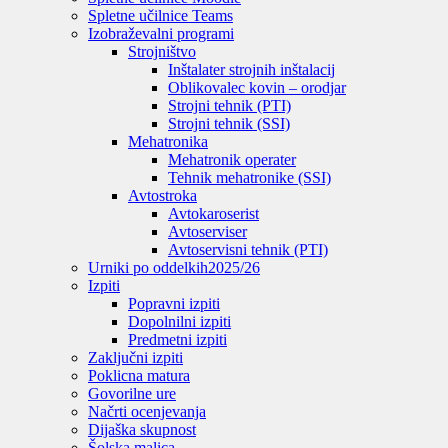
Spletne učilnice Teams
Izobraževalni programi
Strojništvo
Inštalater strojnih inštalacij
Oblikovalec kovin – orodjar
Strojni tehnik (PTI)
Strojni tehnik (SSI)
Mehatronika
Mehatronik operater
Tehnik mehatronike (SSI)
Avtostroka
Avtokaroserist
Avtoserviser
Avtoservisni tehnik (PTI)
Urniki po oddelkih
2025/26
Izpiti
Popravni izpiti
Dopolnilni izpiti
Predmetni izpiti
Zaključni izpiti
Poklicna matura
Govorilne ure
Načrti ocenjevanja
Dijaška skupnost
Šolska malica