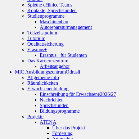
Spletne učilnice Teams
Kontakte, Sprechstunden
Studienprogramme
Maschinenbau
Autoreparaturmanagement
Teilzeitstudium
Tutorium
Qualitätssicherung
Erasmus+
Erasmus+ für Studenten
Das Karrierezentrum
Arbeitsangebot
MIC Ausbildungszentrum
Odrasli
Allgemeine info
Räumlichkeiten
Erwachsenenbildung
Einschreibung für Erwachsene
2026/27
Nachrichten
Sprechstunden
Bildungsprogramme
Projekte
ATENA
Über das Projekt
Förderung
Animation