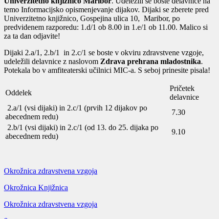
Univerzitetno knjižnico Maribor
. Udeležili se boste delavnice na
temo Informacijsko opismenjevanje dijakov. Dijaki se zberete pred
Univerzitetno knjižnico, Gospejina ulica 10, Maribor, po
predvidenem razporedu: 1.d/1 ob 8.00 in 1.e/1 ob 11.00. Malico si
za ta dan odjavite!
Dijaki 2.a/1, 2.b/1 in 2.c/1 se boste v okviru zdravstvene vzgoje,
udeležili delavnice z naslovom
Zdrava prehrana mladostnika
.
Potekala bo v amfiteaterski učilnici MIC-a. S seboj prinesite pisala!
Pričetek
Oddelek
delavnice
2.a/1 (vsi dijaki) in 2.c/1 (prvih 12 dijakov po
7.30
abecednem redu)
2.b/1 (vsi dijaki) in 2.c/1 (od 13. do 25. dijaka po
9.10
abecednem redu)
Okrožnica zdravstvena vzgoja
Okrožnica Knjižnica
Okrožnica zdravstvena vzgoja