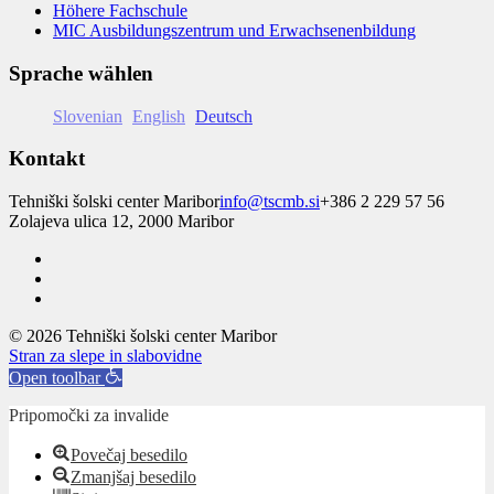
Höhere Fachschule
MIC Ausbildungszentrum und Erwachsenenbildung
Sprache wählen
Slovenian
English
Deutsch
Kontakt
Tehniški šolski center Maribor
info@tscmb.si
+386 2 229 57 56
Zolajeva ulica 12, 2000 Maribor
© 2026 Tehniški šolski center Maribor
Stran za slepe in slabovidne
Open toolbar
Pripomočki za invalide
Povečaj besedilo
Zmanjšaj besedilo