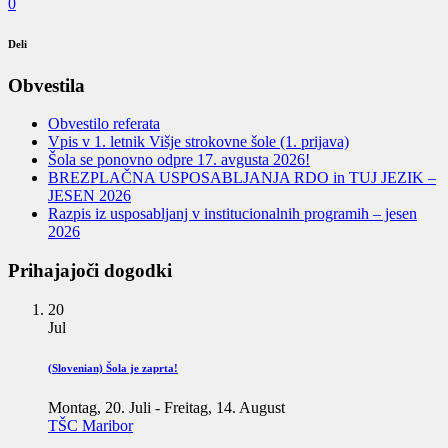
0
Deli
Obvestila
Obvestilo referata
Vpis v 1. letnik Višje strokovne šole (1. prijava)
Šola se ponovno odpre 17. avgusta 2026!
BREZPLAČNA USPOSABLJANJA RDO in TUJ JEZIK –
JESEN 2026
Razpis iz usposabljanj v institucionalnih programih – jesen
2026
Prihajajoči dogodki
20
Jul
(Slovenian) Šola je zaprta!
Montag, 20. Juli
-
Freitag, 14. August
TŠC Maribor