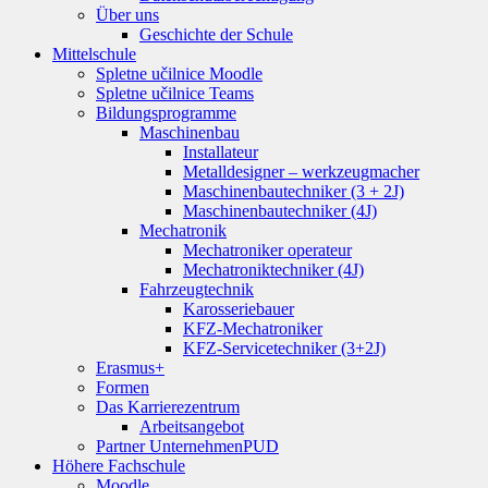
Über uns
Geschichte der Schule
Mittelschule
Spletne učilnice Moodle
Spletne učilnice Teams
Bildungsprogramme
Maschinenbau
Installateur
Metalldesigner – werkzeugmacher
Maschinenbautechniker (3 + 2J)
Maschinenbautechniker (4J)
Mechatronik
Mechatroniker operateur
Mechatroniktechniker (4J)
Fahrzeugtechnik
Karosseriebauer
KFZ-Mechatroniker
KFZ-Servicetechniker (3+2J)
Erasmus+
Formen
Das Karrierezentrum
Arbeitsangebot
Partner Unternehmen
PUD
Höhere Fachschule
Moodle