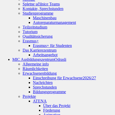
Spletne učilnice Teams
Kontakte, Sprechstunden
Studienprogramme
Maschinenbau
Autoreparaturmanagement
Teilzeitstudium
Tutorium
Qualitätssicherung
Erasmus+
Erasmus+ für Studenten
Das Karrierezentrum
Arbeitsangebot
MIC Ausbildungszentrum
Odrasli
Allgemeine info
Räumlichkeiten
Erwachsenenbildung
Einschreibung für Erwachsene
2026/27
Nachrichten
Sprechstunden
Bildungsprogramme
Projekte
ATENA
Über das Projekt
Förderung
Animation