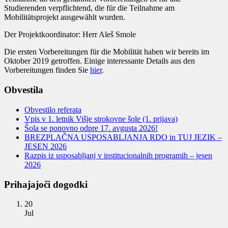
Studierenden verpflichtend, die für die Teilnahme am
Mobilitätsprojekt ausgewählt wurden.
Der Projektkoordinator: Herr Aleš Smole
Die ersten Vorbereitungen für die Mobilität haben wir bereits im
Oktober 2019 getroffen. Einige interessante Details aus den
Vorbereitungen finden Sie
hier
.
Obvestila
Obvestilo referata
Vpis v 1. letnik Višje strokovne šole (1. prijava)
Šola se ponovno odpre 17. avgusta 2026!
BREZPLAČNA USPOSABLJANJA RDO in TUJ JEZIK –
JESEN 2026
Razpis iz usposabljanj v institucionalnih programih – jesen
2026
Prihajajoči dogodki
20
Jul