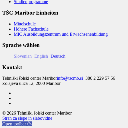
Studienprogramme
TŠC Maribor Einheiten
Mittelschule
Höhere Fachschule
MIC Ausbildungszentrum und Erwachsenenbildung
Sprache wählen
Slovenian
English
Deutsch
Kontakt
Tehniški šolski center Maribor
info@tscmb.si
+386 2 229 57 56
Zolajeva ulica 12, 2000 Maribor
© 2026 Tehniški šolski center Maribor
Stran za slepe in slabovidne
Open toolbar