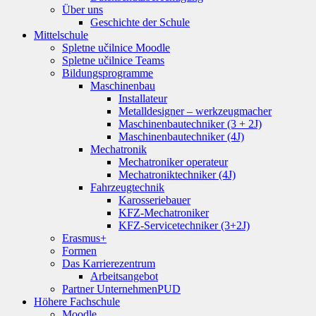
Über uns
Geschichte der Schule
Mittelschule
Spletne učilnice Moodle
Spletne učilnice Teams
Bildungsprogramme
Maschinenbau
Installateur
Metalldesigner – werkzeugmacher
Maschinenbautechniker (3 + 2J)
Maschinenbautechniker (4J)
Mechatronik
Mechatroniker operateur
Mechatroniktechniker (4J)
Fahrzeugtechnik
Karosseriebauer
KFZ-Mechatroniker
KFZ-Servicetechniker (3+2J)
Erasmus+
Formen
Das Karrierezentrum
Arbeitsangebot
Partner Unternehmen
PUD
Höhere Fachschule
Moodle