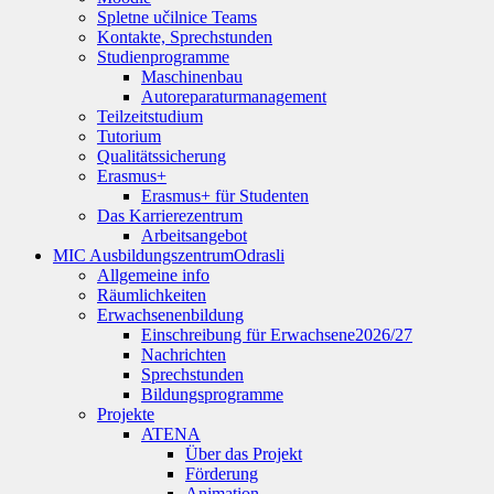
Spletne učilnice Teams
Kontakte, Sprechstunden
Studienprogramme
Maschinenbau
Autoreparaturmanagement
Teilzeitstudium
Tutorium
Qualitätssicherung
Erasmus+
Erasmus+ für Studenten
Das Karrierezentrum
Arbeitsangebot
MIC Ausbildungszentrum
Odrasli
Allgemeine info
Räumlichkeiten
Erwachsenenbildung
Einschreibung für Erwachsene
2026/27
Nachrichten
Sprechstunden
Bildungsprogramme
Projekte
ATENA
Über das Projekt
Förderung
Animation