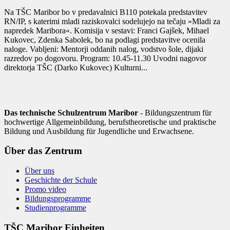
Na TŠC Maribor bo v predavalnici B110 potekala predstavitev
RN/IP, s katerimi mladi raziskovalci sodelujejo na tečaju »Mladi za
napredek Maribora«. Komisija v sestavi: Franci Gajšek, Mihael
Kukovec, Zdenka Sabolek, bo na podlagi predstavitve ocenila
naloge. Vabljeni: Mentorji oddanih nalog, vodstvo šole, dijaki
razredov po dogovoru. Program: 10.45-11.30 Uvodni nagovor
direktorja TŠC (Darko Kukovec) Kulturni...
Das technische Schulzentrum Maribor
- Bildungszentrum für
hochwertige Allgemeinbildung, berufstheoretische und praktische
Bildung und Ausbildung für Jugendliche und Erwachsene.
Über das Zentrum
Über uns
Geschichte der Schule
Promo video
Bildungsprogramme
Studienprogramme
TŠC Maribor Einheiten