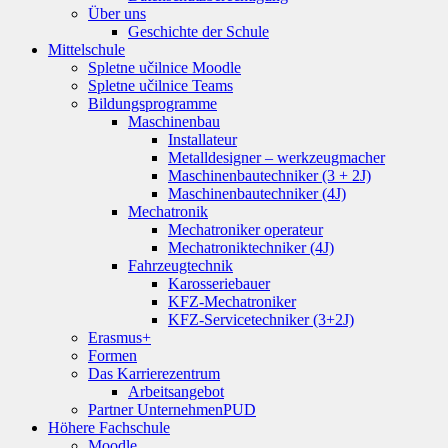
Über uns
Geschichte der Schule
Mittelschule
Spletne učilnice Moodle
Spletne učilnice Teams
Bildungsprogramme
Maschinenbau
Installateur
Metalldesigner – werkzeugmacher
Maschinenbautechniker (3 + 2J)
Maschinenbautechniker (4J)
Mechatronik
Mechatroniker operateur
Mechatroniktechniker (4J)
Fahrzeugtechnik
Karosseriebauer
KFZ-Mechatroniker
KFZ-Servicetechniker (3+2J)
Erasmus+
Formen
Das Karrierezentrum
Arbeitsangebot
Partner Unternehmen
PUD
Höhere Fachschule
Moodle