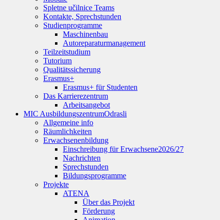
Spletne učilnice Teams
Kontakte, Sprechstunden
Studienprogramme
Maschinenbau
Autoreparaturmanagement
Teilzeitstudium
Tutorium
Qualitätssicherung
Erasmus+
Erasmus+ für Studenten
Das Karrierezentrum
Arbeitsangebot
MIC Ausbildungszentrum
Odrasli
Allgemeine info
Räumlichkeiten
Erwachsenenbildung
Einschreibung für Erwachsene
2026/27
Nachrichten
Sprechstunden
Bildungsprogramme
Projekte
ATENA
Über das Projekt
Förderung
Animation