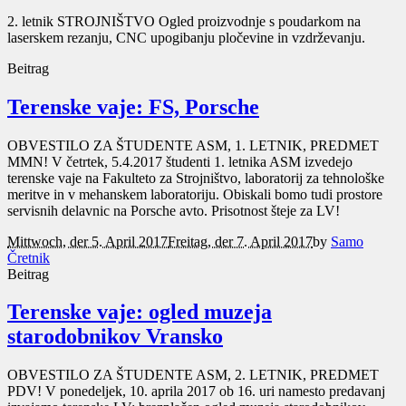
2. letnik STROJNIŠTVO Ogled proizvodnje s poudarkom na
laserskem rezanju, CNC upogibanju pločevine in vzdrževanju.
Beitrag
Terenske vaje: FS, Porsche
OBVESTILO ZA ŠTUDENTE ASM, 1. LETNIK, PREDMET
MMN! V četrtek, 5.4.2017 študenti 1. letnika ASM izvedejo
terenske vaje na Fakulteto za Strojništvo, laboratorij za tehnološke
meritve in v mehanskem laboratoriju. Obiskali bomo tudi prostore
servisnih delavnic na Porsche avto. Prisotnost šteje za LV!
Mittwoch, der 5. April 2017
Freitag, der 7. April 2017
by
Samo
Čretnik
Beitrag
Terenske vaje: ogled muzeja
starodobnikov Vransko
OBVESTILO ZA ŠTUDENTE ASM, 2. LETNIK, PREDMET
PDV! V ponedeljek, 10. aprila 2017 ob 16. uri namesto predavanj