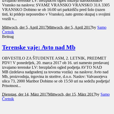
izvajamo terenske LV: brezplačen ogled muzeja starodobnikov
Vransko na naslovu: SVAMZ VRANSKO VRANSKO 31A 3305
VRANSKO Dobimo se ob 16:00 uri parkirišču pred šolo (razen
tisti, ki pridejo neposredno v Vransko), nato gremo skupaj s svojimi
vozili v...
Mittwoch, der 5. April 2017
Mittwoch, der 5. April 2017
by
Samo
Čretnik
Beitrag
Terenske vaje: Avto nad Mb
OBVESTILO ZA ŠTUDENTE ASM, 2. LETNIK, PREDMET
PDV! V ponedeljek, 20. marca 2017 ob 16. uri namesto predavanj
izvajamo terenske LV: brezplačen ogled podjetja AVTO NAD
MB (izdelava nadgradenj za tovorna vozila) na naslovu: Avto nad
Mb, proizvodnja, trgovina in storitve, d.o.o. Naslov: Valvasorjeva
ulica 73, 2000 Maribor Dobimo se ob 15:50 uri na sedežu podjetja!
Prisotnost...
Dienstag, der 14. März 2017
Mittwoch, der 15. März 2017
by
Samo
Čretnik