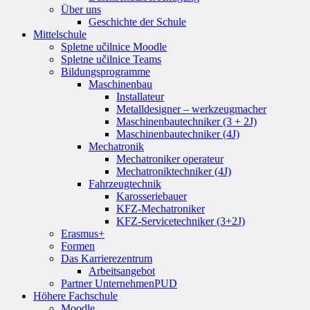
Über uns
Geschichte der Schule
Mittelschule
Spletne učilnice Moodle
Spletne učilnice Teams
Bildungsprogramme
Maschinenbau
Installateur
Metalldesigner – werkzeugmacher
Maschinenbautechniker (3 + 2J)
Maschinenbautechniker (4J)
Mechatronik
Mechatroniker operateur
Mechatroniktechniker (4J)
Fahrzeugtechnik
Karosseriebauer
KFZ-Mechatroniker
KFZ-Servicetechniker (3+2J)
Erasmus+
Formen
Das Karrierezentrum
Arbeitsangebot
Partner Unternehmen
PUD
Höhere Fachschule
Moodle