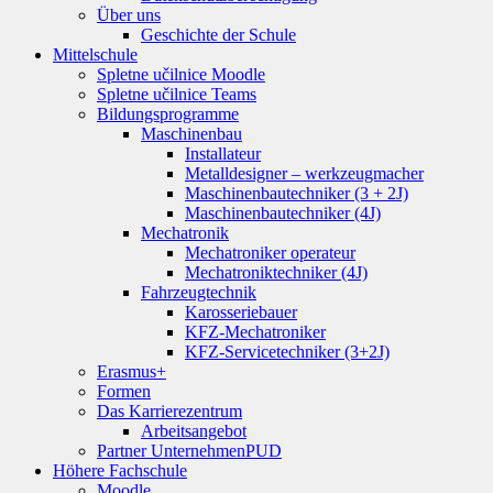
Über uns
Geschichte der Schule
Mittelschule
Spletne učilnice Moodle
Spletne učilnice Teams
Bildungsprogramme
Maschinenbau
Installateur
Metalldesigner – werkzeugmacher
Maschinenbautechniker (3 + 2J)
Maschinenbautechniker (4J)
Mechatronik
Mechatroniker operateur
Mechatroniktechniker (4J)
Fahrzeugtechnik
Karosseriebauer
KFZ-Mechatroniker
KFZ-Servicetechniker (3+2J)
Erasmus+
Formen
Das Karrierezentrum
Arbeitsangebot
Partner Unternehmen
PUD
Höhere Fachschule
Moodle