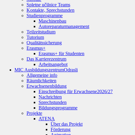
Spletne učilnice Teams
Kontakte, Sprechstunden
Studienprogramme
Maschinenbau
Autoreparaturmanagement
Teilzeitstudium
Tutorium
Qualitätssicherung
Erasmus+
Erasmus+ für Studenten
Das Karrierezentrum
Arbeitsangebot
MIC Ausbildungszentrum
Odrasli
Allgemeine info
Räumlichkeiten
Erwachsenenbildung
Einschreibung für Erwachsene
2026/27
Nachrichten
Sprechstunden
Bildungsprogramme
Projekte
ATENA
Über das Projekt
Förderung
Animation