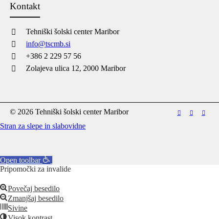
Kontakt
Tehniški šolski center Maribor
info@tscmb.si
+386 2 229 57 56
Zolajeva ulica 12, 2000 Maribor
© 2026 Tehniški šolski center Maribor
Stran za slepe in slabovidne
Open toolbar
Pripomočki za invalide
Povečaj besedilo
Zmanjšaj besedilo
Sivine
Visok kontrast