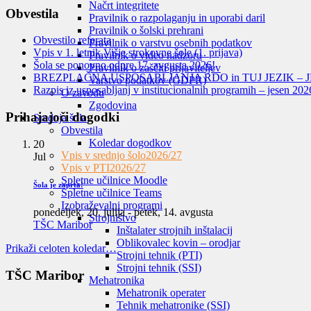
Načrt integritete
Obvestila
Pravilnik o razpolaganju in uporabi daril
Pravilnik o šolski prehrani
Obvestilo referata
Pravilnik o varstvu osebnih podatkov
Vpis v 1. letnik Višje strokovne šole (1. prijava)
Pravilnik o video nadzoru
Šola se ponovno odpre 17. avgusta 2026!
Pravilnik o zaščiti prijaviteljev
BREZPLAČNA USPOSABLJANJA RDO in TUJ JEZIK – J
Varstvo podatkov (GDPR)
Razpis iz usposabljanj v institucionalnih programih – jesen 202
O zavodu
Zgodovina
Prihajajoči dogodki
Srednja šola
Obvestila
Koledar dogodkov
20
Vpis v srednjo šolo
2026/27
Jul
Vpis v PTI
2026/27
Spletne učilnice Moodle
Šola je zaprta!
Spletne učilnice Teams
Izobraževalni programi
ponedeljek, 20. julija
-
petek, 14. avgusta
Strojništvo
TŠC Maribor
Inštalater strojnih inštalacij
Oblikovalec kovin – orodjar
Prikaži celoten koledar…
Strojni tehnik (PTI)
Strojni tehnik (SSI)
TŠC Maribor
Mehatronika
Mehatronik operater
Tehnik mehatronike (SSI)