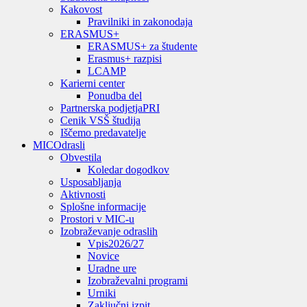
Kakovost
Pravilniki in zakonodaja
ERASMUS+
ERASMUS+ za študente
Erasmus+ razpisi
LCAMP
Karierni center
Ponudba del
Partnerska podjetja
PRI
Cenik VSŠ študija
Iščemo predavatelje
MIC
Odrasli
Obvestila
Koledar dogodkov
Usposabljanja
Aktivnosti
Splošne informacije
Prostori v MIC-u
Izobraževanje odraslih
Vpis
2026/27
Novice
Uradne ure
Izobraževalni programi
Urniki
Zaključni izpit