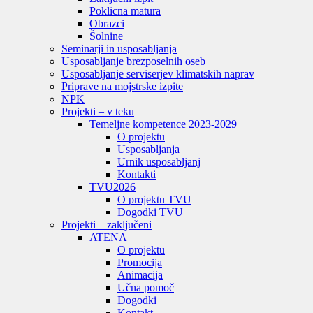
Poklicna matura
Obrazci
Šolnine
Seminarji in usposabljanja
Usposabljanje brezposelnih oseb
Usposabljanje serviserjev klimatskih naprav
Priprave na mojstrske izpite
NPK
Projekti – v teku
Temeljne kompetence 2023-2029
O projektu
Usposabljanja
Urnik usposabljanj
Kontakti
TVU
2026
O projektu TVU
Dogodki TVU
Projekti – zaključeni
ATENA
O projektu
Promocija
Animacija
Učna pomoč
Dogodki
Kontakt