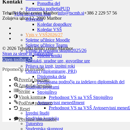
Kontakt
Ponudba del
Partnerska podjetja
PUD
Tehniški šolski center Maribor
info@tscmb.si
+386 2 229 57 56
Višja strokovna šola
Zolajeva ulica 12, 2000 Maribor
Obvestila
Koledar dogodkov
Koledar VSŠ
Vpis v VSŠ
2026/27
Spletne učilnice Moodle
Spletne učilnice Teams
© 2026 Tehniški šolski center Maribor
Urniki in seznami skupin
2025/26
Stran za slepe in slabovidne
Spletni urniki
Open toolbar
Kontakti, uradne ure, govorilne ure
Prijava na izpit, izpitni roki
Pripomočki za invalide
Obrazci (diplomiranje, PRI)
Diplomska dela
Povečaj besedilo
Predlagana področja za izdelavo diplomskih del
Zmanjšaj besedilo
Študijski programi
Sivine
Strojništvo
Visok kontrast
Prehodnost VS na VSŠ Strojništvo
Avtoservisni menedžment
Podčrtaj povezave
Prehodnost VS na VSŠ Avtoservisni mened
Reset
Izredni študij
Študijska komisija
Povratne informacije
Tutorstvo
Študentska skupnost