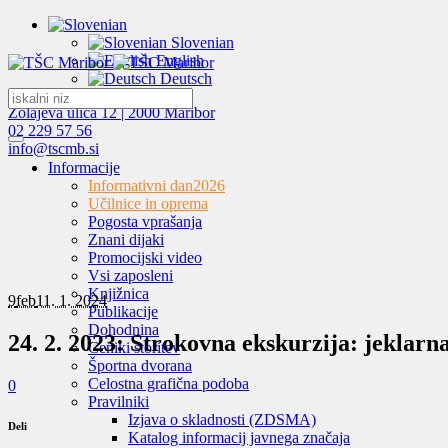
Slovenian
English
Deutsch
Zolajeva ulica 12 | 2000 Maribor
02 229 57 56
info@tscmb.si
Informacije
Informativni dan
2026
Učilnice in oprema
Pogosta vprašanja
Znani dijaki
Promocijski video
Vsi zaposleni
Knjižnica
9
feb
11. 1. 2024
Publikacije
Dohodnina
24. 2. 2023: Strokovna ekskurzija: jeklarna
Ceniki storitev
Športna dvorana
Celostna grafična podoba
0
Pravilniki
Izjava o skladnosti (ZDSMA)
Deli
Katalog informacij javnega značaja