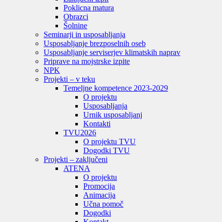
Poklicna matura
Obrazci
Šolnine
Seminarji in usposabljanja
Usposabljanje brezposelnih oseb
Usposabljanje serviserjev klimatskih naprav
Priprave na mojstrske izpite
NPK
Projekti – v teku
Temeljne kompetence 2023-2029
O projektu
Usposabljanja
Urnik usposabljanj
Kontakti
TVU
2026
O projektu TVU
Dogodki TVU
Projekti – zaključeni
ATENA
O projektu
Promocija
Animacija
Učna pomoč
Dogodki
Kontakt