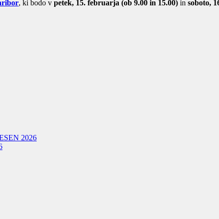
aribor
, ki bodo v
petek, 15. februarja (ob 9.00 in 15.00)
in
soboto, 1
ESEN 2026
6