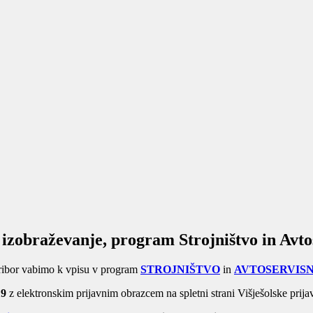
o izobraževanje, program Strojništvo in Av
aribor vabimo k vpisu v program
STROJNIŠTVO
in
AVTOSERVIS
19
z elektronskim prijavnim obrazcem na spletni strani Višješolske prij