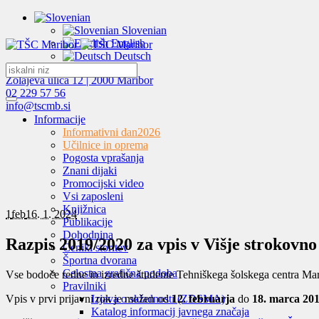
Slovenian
English
Deutsch
Zolajeva ulica 12 | 2000 Maribor
02 229 57 56
info@tscmb.si
Informacije
Informativni dan
2026
Učilnice in oprema
Pogosta vprašanja
Znani dijaki
Promocijski video
Vsi zaposleni
Knjižnica
1
feb
16. 1. 2024
Publikacije
Dohodnina
Razpis 2019/2020 za vpis v Višje strokovn
Ceniki storitev
Športna dvorana
Celostna grafična podoba
Vse bodoče redne in izredne študente Tehniškega šolskega centra M
Pravilniki
Vpis v prvi prijavni rok je možen od
12. februarja
do
18. marca 20
Izjava o skladnosti (ZDSMA)
Katalog informacij javnega značaja