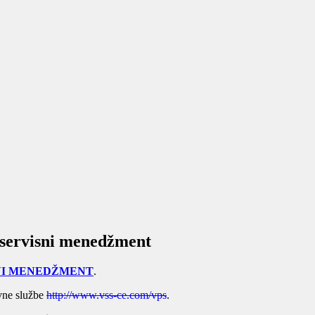
toservisni menedžment
NI MENEDŽMENT
.
avne službe
http://www.vss-ce.com/vps
.