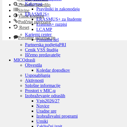
Kakovost
Zmanjšaj besedilo
Pravilniki in zakonodaja
Sivine
ERASMUS+
Visok kontrast
ERASMUS+ za študente
Podčrtaj povezave
Erasmus+ razpisi
Reset
LCAMP
Karierni center
Povratne informacije
Ponudba del
Partnerska podjetja
PRI
Cenik VSŠ študija
Iščemo predavatelje
MIC
Odrasli
Obvestila
Koledar dogodkov
Usposabljanja
Aktivnosti
Splošne informacije
Prostori v MIC-u
Izobraževanje odraslih
Vpis
2026/27
Novice
Uradne ure
Izobraževalni programi
Urniki
Zaključni izpit