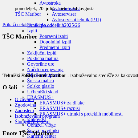
Avtostroka
ponedeljek, 20. julija
-
petek, 14. avgusta
Avtokaroserist
TŠC Maribor
Avtoserviser
Avtoservisni tehnik (PTI)
Prikaži celoten koledar…
Urniki po oddelkih
2025/26
Izpiti
TŠC Maribor
Popravni izpiti
Dopolnilni izpiti
Predmetni izpiti
Zaključni izpiti
Poklicna matura
Govorilne ure
Načrti ocenjevanja
Dijaška skupnost
Tehniški šolski center Maribor
- izobraževalno središče za kakovost
Šolska malica
Šolsko glasilo
O šoli
Učbeniški sklad
ERASMUS+
O zavodu
ERASMUS+ za dijake
Zgodovina
ERASMUS+ razpisi
Zaposleni
ERASMUS+ utrinki s preteklih mobilnosti
Izobraževalni programi
Kakovost
Študijski programi
Obrazci, vloge
Šolski pravilniki
Enote TŠC Maribor
Karierni center