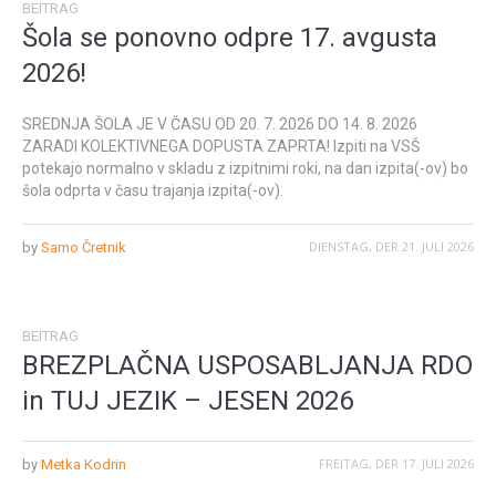
BEITRAG
Šola se ponovno odpre 17. avgusta
2026!
SREDNJA ŠOLA JE V ČASU OD 20. 7. 2026 DO 14. 8. 2026
ZARADI KOLEKTIVNEGA DOPUSTA ZAPRTA! Izpiti na VSŠ
potekajo normalno v skladu z izpitnimi roki, na dan izpita(-ov) bo
šola odprta v času trajanja izpita(-ov).
DIENSTAG, DER 21. JULI 2026
by
Samo Čretnik
BEITRAG
BREZPLAČNA USPOSABLJANJA RDO
in TUJ JEZIK – JESEN 2026
FREITAG, DER 17. JULI 2026
by
Metka Kodrin