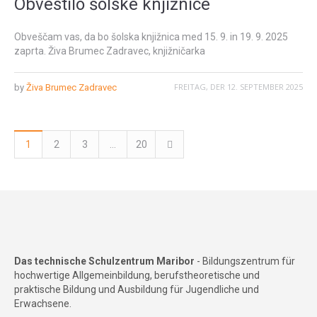
Obvestilo šolske knjižnice
Obveščam vas, da bo šolska knjižnica med 15. 9. in 19. 9. 2025
zaprta. Živa Brumec Zadravec, knjižničarka
FREITAG, DER 12. SEPTEMBER 2025
by
Živa Brumec Zadravec
1
2
3
…
20
Das technische Schulzentrum Maribor
- Bildungszentrum für
hochwertige Allgemeinbildung, berufstheoretische und
praktische Bildung und Ausbildung für Jugendliche und
Erwachsene.