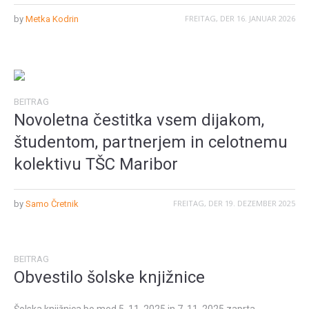
FREITAG, DER 16. JANUAR 2026
by
Metka Kodrin
BEITRAG
Novoletna čestitka vsem dijakom,
študentom, partnerjem in celotnemu
kolektivu TŠC Maribor
FREITAG, DER 19. DEZEMBER 2025
by
Samo Čretnik
BEITRAG
Obvestilo šolske knjižnice