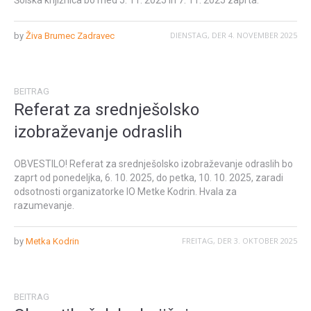
Šolska knjižnica bo med 5. 11. 2025 in 7. 11. 2025 zaprta.
DIENSTAG, DER 4. NOVEMBER 2025
by
Živa Brumec Zadravec
BEITRAG
Referat za srednješolsko
izobraževanje odraslih
OBVESTILO! Referat za srednješolsko izobraževanje odraslih bo
zaprt od ponedeljka, 6. 10. 2025, do petka, 10. 10. 2025, zaradi
odsotnosti organizatorke IO Metke Kodrin. Hvala za
razumevanje.
FREITAG, DER 3. OKTOBER 2025
by
Metka Kodrin
BEITRAG