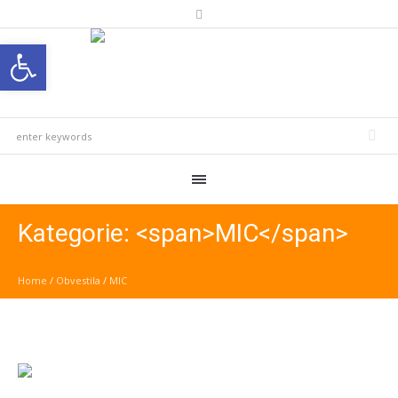
Open toolbar
Kategorie: <span>MIC</span>
Home
/
Obvestila
/
MIC