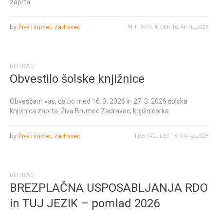
zaprta.
MITTWOCH, DER 15. APRIL 2026
by
Živa Brumec Zadravec
BEITRAG
Obvestilo šolske knjižnice
Obveščam vas, da bo med 16. 3. 2026 in 27. 3. 2026 šolska
knjižnica zaprta. Živa Brumec Zadravec, knjižničarka
FREITAG, DER 13. MÄRZ 2026
by
Živa Brumec Zadravec
BEITRAG
BREZPLAČNA USPOSABLJANJA RDO
in TUJ JEZIK – pomlad 2026