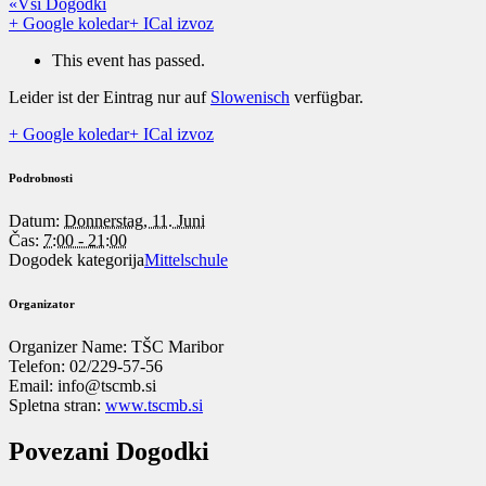
«Vsi Dogodki
+ Google koledar
+ ICal izvoz
This event has passed.
Leider ist der Eintrag nur auf
Slowenisch
verfügbar.
+ Google koledar
+ ICal izvoz
Podrobnosti
Datum:
Donnerstag, 11. Juni
Čas:
7:00 - 21:00
Dogodek kategorija
Mittelschule
Organizator
Organizer Name:
TŠC Maribor
Telefon:
02/229-57-56
Email:
info@tscmb.si
Spletna stran:
www.tscmb.si
Povezani Dogodki