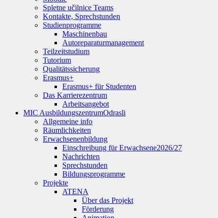
Spletne učilnice Teams
Kontakte, Sprechstunden
Studienprogramme
Maschinenbau
Autoreparaturmanagement
Teilzeitstudium
Tutorium
Qualitätssicherung
Erasmus+
Erasmus+ für Studenten
Das Karrierezentrum
Arbeitsangebot
MIC Ausbildungszentrum
Odrasli
Allgemeine info
Räumlichkeiten
Erwachsenenbildung
Einschreibung für Erwachsene
2026/27
Nachrichten
Sprechstunden
Bildungsprogramme
Projekte
ATENA
Über das Projekt
Förderung
Animation