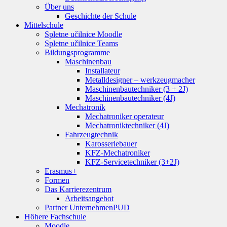
Über uns
Geschichte der Schule
Mittelschule
Spletne učilnice Moodle
Spletne učilnice Teams
Bildungsprogramme
Maschinenbau
Installateur
Metalldesigner – werkzeugmacher
Maschinenbautechniker (3 + 2J)
Maschinenbautechniker (4J)
Mechatronik
Mechatroniker operateur
Mechatroniktechniker (4J)
Fahrzeugtechnik
Karosseriebauer
KFZ-Mechatroniker
KFZ-Servicetechniker (3+2J)
Erasmus+
Formen
Das Karrierezentrum
Arbeitsangebot
Partner Unternehmen
PUD
Höhere Fachschule
Moodle