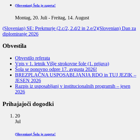
(Slovenian) Šola je zaprta!
Montag, 20. Juli
-
Freitag, 14. August
(Slovenian) SE: Prekmurje (2.c/2, 2.d/2 in 2.e/2)
(Slovenian) Dan za
diplomiranje 2026
Obvestila
Obvestilo referata
Vpis v 1. letnik Višje strokovne šole (1. prijava)
Šola se ponovno odpre 17. avgusta 2026!
BREZPLAČNA USPOSABLJANJA RDO in TUJ JEZIK –
JESEN 2026
Razpis iz usposabljanj v institucionalnih programih – jesen
2026
Prihajajoči dogodki
20
Jul
(Slovenian) Šola je zaprta!