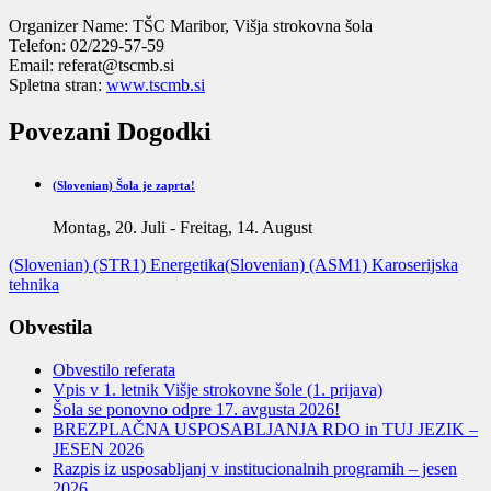
Organizer Name:
TŠC Maribor, Višja strokovna šola
Telefon:
02/229-57-59
Email:
referat@tscmb.si
Spletna stran:
www.tscmb.si
Povezani Dogodki
(Slovenian) Šola je zaprta!
Montag, 20. Juli
-
Freitag, 14. August
(Slovenian) (STR1) Energetika
(Slovenian) (ASM1) Karoserijska
tehnika
Obvestila
Obvestilo referata
Vpis v 1. letnik Višje strokovne šole (1. prijava)
Šola se ponovno odpre 17. avgusta 2026!
BREZPLAČNA USPOSABLJANJA RDO in TUJ JEZIK –
JESEN 2026
Razpis iz usposabljanj v institucionalnih programih – jesen
2026