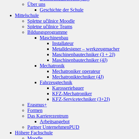
Über uns
Geschichte der Schule
Mittelschule
Spletne učilnice Moodle
Spletne učilnice Teams
Bildungsprogramme
Maschinenbau
Installateur
Metalldesigner – werkzeugmacher
Maschinenbautechniker (3 + 2J)
Maschinenbautechniker (4J)
Mechatronik
Mechatroniker operateur
Mechatroniktechniker (4J)
Fahrzeugtechnik
Karosseriebauer
KFZ-Mechatroniker
KFZ-Servicetechniker (3+2J)
Erasmus+
Formen
Das Karrierezentrum
Arbeitsangebot
Partner Unternehmen
PUD
Höhere Fachschule
Moodle