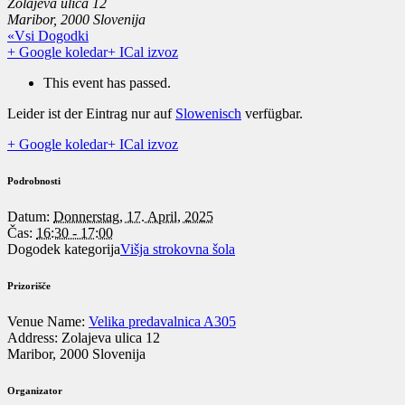
Zolajeva ulica 12
Maribor
,
2000
Slovenija
«Vsi Dogodki
+ Google koledar
+ ICal izvoz
This event has passed.
Leider ist der Eintrag nur auf
Slowenisch
verfügbar.
+ Google koledar
+ ICal izvoz
Podrobnosti
Datum:
Donnerstag, 17. April, 2025
Čas:
16:30 - 17:00
Dogodek kategorija
Višja strokovna šola
Prizorišče
Venue Name:
Velika predavalnica A305
Address:
Zolajeva ulica 12
Maribor
,
2000
Slovenija
Organizator