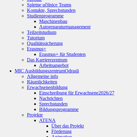
Spletne učilnice Teams
Kontakte, Sprechstunden
Studienprogramme
Maschinenbau
Autoreparaturmanagement
Teilzeitstudium
Tutorium
Qualitätssicherung
Erasmus+
Erasmus+ für Studenten
Das Karrierezentrum
Arbeitsangebot
MIC Ausbildungszentrum
Odrasli
Allgemeine info
Räumlichkeiten
Erwachsenenbildung
Einschreibung für Erwachsene
2026/27
Nachrichten
Sprechstunden
Bildungsprogramme
Projekte
ATENA
Über das Projekt
Förderung
Animation