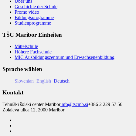
Über uns
Geschichte der Schule
Promo video
Bildungsprogramme
Studienprogramme
TŠC Maribor Einheiten
Mittelschule
Höhere Fachschule
MIC Ausbildungszentrum und Erwachsenenbildung
Sprache wählen
Slovenian
English
Deutsch
Kontakt
Tehniški šolski center Maribor
info@tscmb.si
+386 2 229 57 56
Zolajeva ulica 12, 2000 Maribor