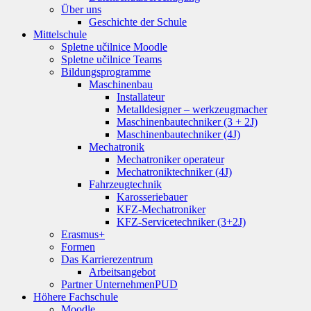
Über uns
Geschichte der Schule
Mittelschule
Spletne učilnice Moodle
Spletne učilnice Teams
Bildungsprogramme
Maschinenbau
Installateur
Metalldesigner – werkzeugmacher
Maschinenbautechniker (3 + 2J)
Maschinenbautechniker (4J)
Mechatronik
Mechatroniker operateur
Mechatroniktechniker (4J)
Fahrzeugtechnik
Karosseriebauer
KFZ-Mechatroniker
KFZ-Servicetechniker (3+2J)
Erasmus+
Formen
Das Karrierezentrum
Arbeitsangebot
Partner Unternehmen
PUD
Höhere Fachschule
Moodle