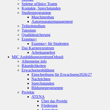
Spletne učilnice Teams
Kontakte, Sprechstunden
Studienprogramme
Maschinenbau
Autoreparaturmanagement
Teilzeitstudium
Tutorium
Qualitätssicherung
Erasmus+
Erasmus+ für Studenten
Das Karrierezentrum
Arbeitsangebot
MIC Ausbildungszentrum
Odrasli
Allgemeine info
Räumlichkeiten
Erwachsenenbildung
Einschreibung für Erwachsene
2026/27
Nachrichten
Sprechstunden
Bildungsprogramme
Projekte
ATENA
Über das Projekt
Förderung
Animation