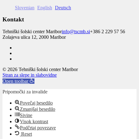
Slovenian
English
Deutsch
Kontakt
Tehniški šolski center Maribor
info@tscmb.si
+386 2 229 57 56
Zolajeva ulica 12, 2000 Maribor
© 2026 Tehniški šolski center Maribor
Stran za slepe in slabovidne
Open toolbar
Pripomočki za invalide
Povečaj besedilo
Zmanjšaj besedilo
Sivine
Visok kontrast
Podčrtaj povezave
Reset