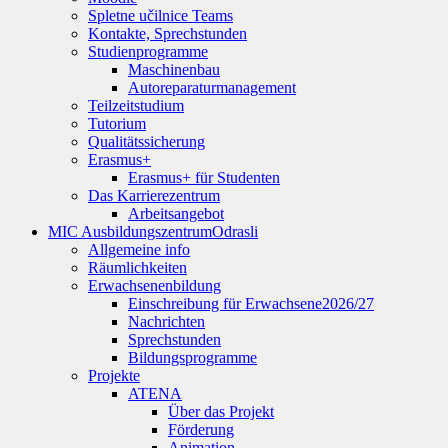
Spletne učilnice Teams
Kontakte, Sprechstunden
Studienprogramme
Maschinenbau
Autoreparaturmanagement
Teilzeitstudium
Tutorium
Qualitätssicherung
Erasmus+
Erasmus+ für Studenten
Das Karrierezentrum
Arbeitsangebot
MIC Ausbildungszentrum
Odrasli
Allgemeine info
Räumlichkeiten
Erwachsenenbildung
Einschreibung für Erwachsene
2026/27
Nachrichten
Sprechstunden
Bildungsprogramme
Projekte
ATENA
Über das Projekt
Förderung
Animation