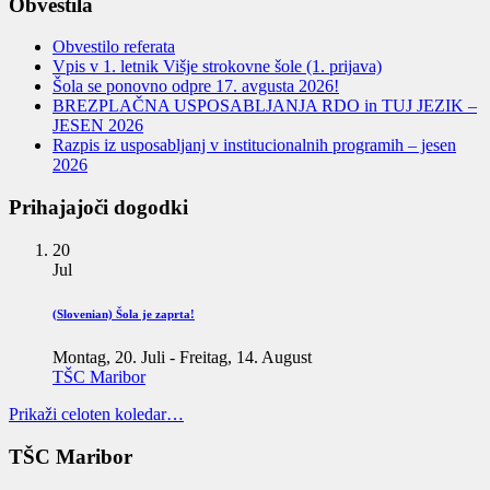
Obvestila
Obvestilo referata
Vpis v 1. letnik Višje strokovne šole (1. prijava)
Šola se ponovno odpre 17. avgusta 2026!
BREZPLAČNA USPOSABLJANJA RDO in TUJ JEZIK –
JESEN 2026
Razpis iz usposabljanj v institucionalnih programih – jesen
2026
Prihajajoči dogodki
20
Jul
(Slovenian) Šola je zaprta!
Montag, 20. Juli
-
Freitag, 14. August
TŠC Maribor
Prikaži celoten koledar…
TŠC Maribor