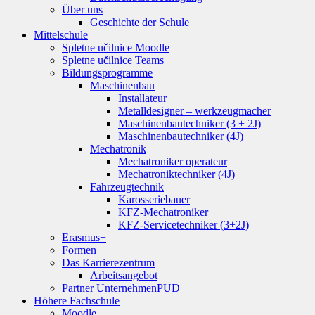
Über uns
Geschichte der Schule
Mittelschule
Spletne učilnice Moodle
Spletne učilnice Teams
Bildungsprogramme
Maschinenbau
Installateur
Metalldesigner – werkzeugmacher
Maschinenbautechniker (3 + 2J)
Maschinenbautechniker (4J)
Mechatronik
Mechatroniker operateur
Mechatroniktechniker (4J)
Fahrzeugtechnik
Karosseriebauer
KFZ-Mechatroniker
KFZ-Servicetechniker (3+2J)
Erasmus+
Formen
Das Karrierezentrum
Arbeitsangebot
Partner Unternehmen
PUD
Höhere Fachschule
Moodle