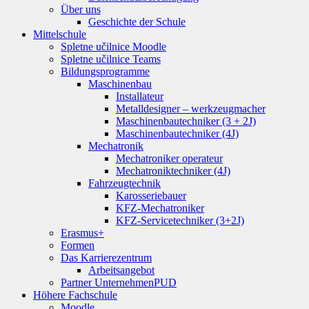
Über uns
Geschichte der Schule
Mittelschule
Spletne učilnice Moodle
Spletne učilnice Teams
Bildungsprogramme
Maschinenbau
Installateur
Metalldesigner – werkzeugmacher
Maschinenbautechniker (3 + 2J)
Maschinenbautechniker (4J)
Mechatronik
Mechatroniker operateur
Mechatroniktechniker (4J)
Fahrzeugtechnik
Karosseriebauer
KFZ-Mechatroniker
KFZ-Servicetechniker (3+2J)
Erasmus+
Formen
Das Karrierezentrum
Arbeitsangebot
Partner Unternehmen
PUD
Höhere Fachschule
Moodle