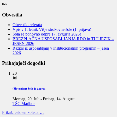
Deli
Obvestila
Obvestilo referata
Vpis v 1. letnik Višje strokovne šole (1. prijava)
Šola se ponovno odpre 17. avgusta 2026!
BREZPLAČNA USPOSABLJANJA RDO in TUJ JEZIK –
JESEN 2026
Razpis iz usposabljanj v institucionalnih programih – jesen
2026
Prihajajoči dogodki
20
Jul
(Slovenian) Šola je zaprta!
Montag, 20. Juli
-
Freitag, 14. August
TŠC Maribor
Prikaži celoten koledar…