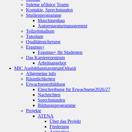
Spletne učilnice Teams
Kontakte, Sprechstunden
Studienprogramme
Maschinenbau
Autoreparaturmanagement
Teilzeitstudium
Tutorium
Qualitätssicherung
Erasmus+
Erasmus+ für Studenten
Das Karrierezentrum
Arbeitsangebot
MIC Ausbildungszentrum
Odrasli
Allgemeine info
Räumlichkeiten
Erwachsenenbildung
Einschreibung für Erwachsene
2026/27
Nachrichten
Sprechstunden
Bildungsprogramme
Projekte
ATENA
Über das Projekt
Förderung
Animation