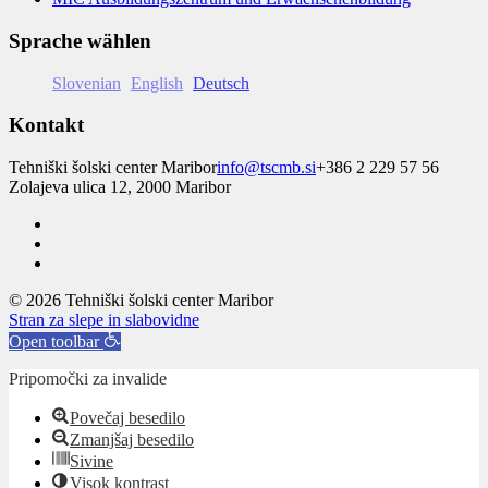
Sprache wählen
Slovenian
English
Deutsch
Kontakt
Tehniški šolski center Maribor
info@tscmb.si
+386 2 229 57 56
Zolajeva ulica 12, 2000 Maribor
© 2026 Tehniški šolski center Maribor
Stran za slepe in slabovidne
Open toolbar
Pripomočki za invalide
Povečaj besedilo
Zmanjšaj besedilo
Sivine
Visok kontrast