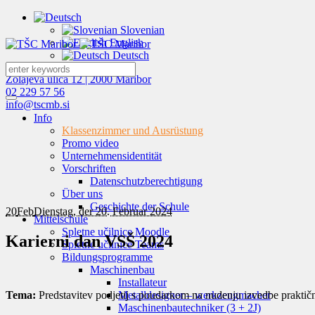
Slovenian
English
Deutsch
Zolajeva ulica 12 | 2000 Maribor
02 229 57 56
info@tscmb.si
Info
Klassenzimmer und Ausrüstung
Promo video
Unternehmensidentität
Vorschriften
Datenschutzberechtigung
Über uns
Geschichte der Schule
20
Feb
Dienstag, der 20. Februar 2024
Mittelschule
Spletne učilnice Moodle
Karierni dan VSŠ 2024
Spletne učilnice Teams
Bildungsprogramme
Maschinenbau
Installateur
Tema:
Predstavitev podjetij s poudarkom na nudenju izvedbe praktičn
Metalldesigner – werkzeugmacher
Maschinenbautechniker (3 + 2J)