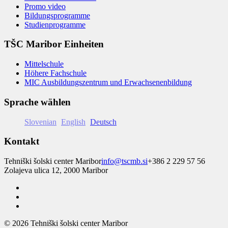
Promo video
Bildungsprogramme
Studienprogramme
TŠC Maribor Einheiten
Mittelschule
Höhere Fachschule
MIC Ausbildungszentrum und Erwachsenenbildung
Sprache wählen
Slovenian
English
Deutsch
Kontakt
Tehniški šolski center Maribor
info@tscmb.si
+386 2 229 57 56
Zolajeva ulica 12, 2000 Maribor
© 2026 Tehniški šolski center Maribor