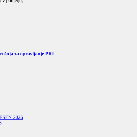
 v podjetju,
rošnja za opravljanje PRI
.
ESEN 2026
6