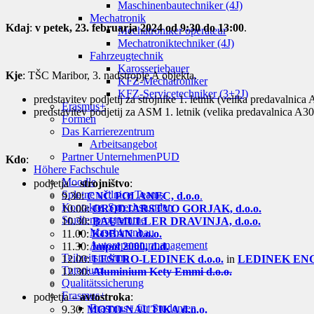
Maschinenbautechniker (4J)
Mechatronik
Kdaj
:
v petek, 23. februarja 2024 od 9:30 do 13:00
.
Mechatroniker operateur
Mechatroniktechniker (4J)
Fahrzeugtechnik
Karosseriebauer
Kje
: TŠC Maribor, 3. nadstropje A objekta.
KFZ-Mechatroniker
KFZ-Servicetechniker (3+2J)
predstavitev podjetij za strojnike 1. letnik (velika predavalnica
Erasmus+
predstavitev podjetij za ASM 1. letnik (velika predavalnica A30
Formen
Das Karrierezentrum
Arbeitsangebot
Partner Unternehmen
PUD
Kdo
:
Höhere Fachschule
Moodle
podjetja –
strojništvo
:
Spletne učilnice Teams
9.30:
CNC POLANEC, d.o.o
.
Kontakte, Sprechstunden
10.00:
ORODJARSTVO GORJAK, d.o.o.
Studienprogramme
10.30:
BAUMULLER DRAVINJA, d.o.o.
Maschinenbau
11.00:
KOBAN d.o.o.
Autoreparaturmanagement
11.30:
Impol 2000, d.d.
Teilzeitstudium
12.00:
LESTRO-LEDINEK d.o.o.
in
LEDINEK ENG
Tutorium
12.30:
Aluminium Kety Emmi d.o.o.
Qualitätssicherung
Erasmus+
podjetja –
avtostroka
:
Erasmus+ für Studenten
9.30:
MOTO-NAUTIKA d.o.o.