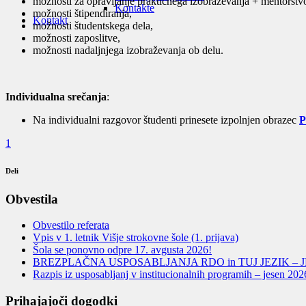
možnosti za opravljanje praktičnega izobraževanja + mentorstvo
Kontakte
možnosti štipendiranja,
Kontakt
možnosti študentskega dela,
možnosti zaposlitve,
možnosti nadaljnjega izobraževanja ob delu.
Individualna srečanja
:
Na individualni razgovor študenti prinesete izpolnjen obrazec
P
1
Deli
Obvestila
Obvestilo referata
Vpis v 1. letnik Višje strokovne šole (1. prijava)
Šola se ponovno odpre 17. avgusta 2026!
BREZPLAČNA USPOSABLJANJA RDO in TUJ JEZIK – J
Razpis iz usposabljanj v institucionalnih programih – jesen 202
Prihajajoči dogodki