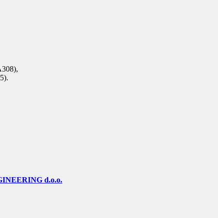
 A308),
5).
INEERING d.o.o.