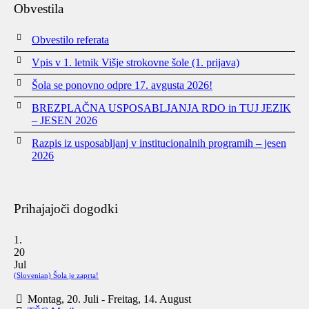
Obvestila
Obvestilo referata
Vpis v 1. letnik Višje strokovne šole (1. prijava)
Šola se ponovno odpre 17. avgusta 2026!
BREZPLAČNA USPOSABLJANJA RDO in TUJ JEZIK
– JESEN 2026
Razpis iz usposabljanj v institucionalnih programih – jesen
2026
Prihajajoči dogodki
20
Jul
(Slovenian) Šola je zaprta!
Montag, 20. Juli
-
Freitag, 14. August