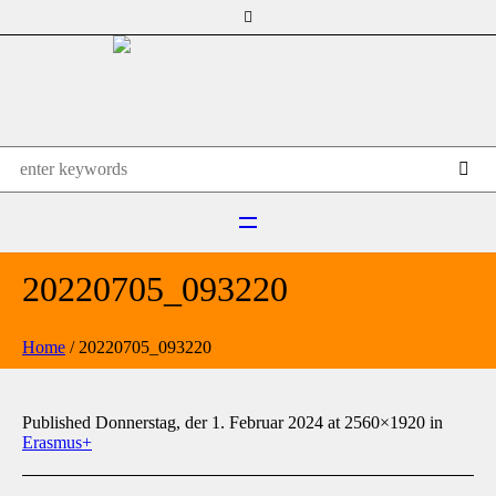
20220705_093220
Home
/
20220705_093220
Published
Donnerstag, der 1. Februar 2024
at 2560×1920 in
Erasmus+