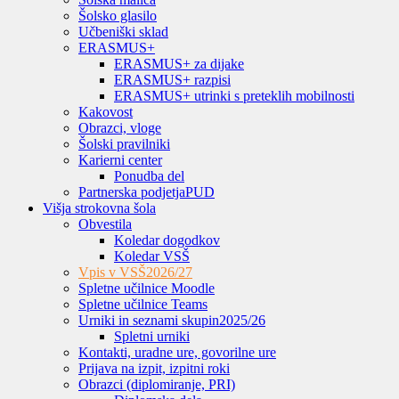
Šolsko glasilo
Učbeniški sklad
ERASMUS+
ERASMUS+ za dijake
ERASMUS+ razpisi
ERASMUS+ utrinki s preteklih mobilnosti
Kakovost
Obrazci, vloge
Šolski pravilniki
Karierni center
Ponudba del
Partnerska podjetja
PUD
Višja strokovna šola
Obvestila
Koledar dogodkov
Koledar VSŠ
Vpis v VSŠ
2026/27
Spletne učilnice Moodle
Spletne učilnice Teams
Urniki in seznami skupin
2025/26
Spletni urniki
Kontakti, uradne ure, govorilne ure
Prijava na izpit, izpitni roki
Obrazci (diplomiranje, PRI)