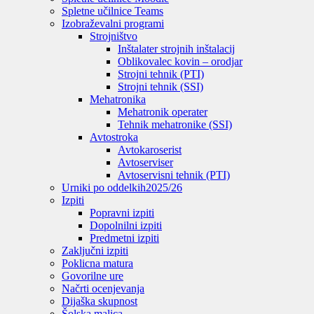
Spletne učilnice Teams
Izobraževalni programi
Strojništvo
Inštalater strojnih inštalacij
Oblikovalec kovin – orodjar
Strojni tehnik (PTI)
Strojni tehnik (SSI)
Mehatronika
Mehatronik operater
Tehnik mehatronike (SSI)
Avtostroka
Avtokaroserist
Avtoserviser
Avtoservisni tehnik (PTI)
Urniki po oddelkih
2025/26
Izpiti
Popravni izpiti
Dopolnilni izpiti
Predmetni izpiti
Zaključni izpiti
Poklicna matura
Govorilne ure
Načrti ocenjevanja
Dijaška skupnost
Šolska malica