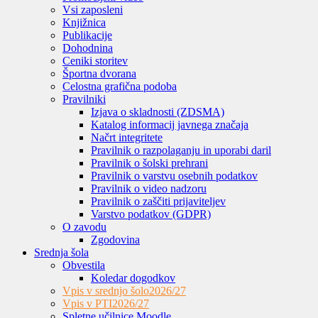
Vsi zaposleni
Knjižnica
Publikacije
Dohodnina
Ceniki storitev
Športna dvorana
Celostna grafična podoba
Pravilniki
Izjava o skladnosti (ZDSMA)
Katalog informacij javnega značaja
Načrt integritete
Pravilnik o razpolaganju in uporabi daril
Pravilnik o šolski prehrani
Pravilnik o varstvu osebnih podatkov
Pravilnik o video nadzoru
Pravilnik o zaščiti prijaviteljev
Varstvo podatkov (GDPR)
O zavodu
Zgodovina
Srednja šola
Obvestila
Koledar dogodkov
Vpis v srednjo šolo
2026/27
Vpis v PTI
2026/27
Spletne učilnice Moodle