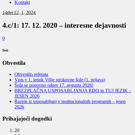
Kontakt
14
dec
12. 1. 2024
4.c/1: 17. 12. 2020 – interesne dejavnosti
0
Deli
Obvestila
Obvestilo referata
Vpis v 1. letnik Višje strokovne šole (1. prijava)
Šola se ponovno odpre 17. avgusta 2026!
BREZPLAČNA USPOSABLJANJA RDO in TUJ JEZIK –
JESEN 2026
Razpis iz usposabljanj v institucionalnih programih – jesen
2026
Prihajajoči dogodki
20