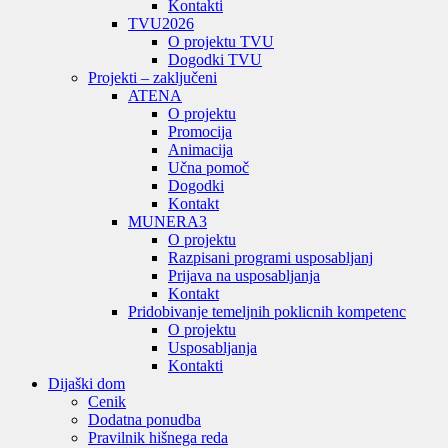
Kontakti
TVU
2026
O projektu TVU
Dogodki TVU
Projekti – zaključeni
ATENA
O projektu
Promocija
Animacija
Učna pomoč
Dogodki
Kontakt
MUNERA3
O projektu
Razpisani programi usposabljanj
Prijava na usposabljanja
Kontakt
Pridobivanje temeljnih poklicnih kompetenc
O projektu
Usposabljanja
Kontakti
Dijaški dom
Cenik
Dodatna ponudba
Pravilnik hišnega reda