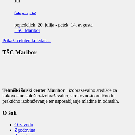
Jul
Šola je zaprta!
ponedeljek, 20. julija
-
petek, 14. avgusta
TŠC Maribor
Prikaži celoten koledar…
TŠC Maribor
Tehniški šolski center Maribor
- izobraževalno središče za
kakovostno splošno-izobraževalno, strokovno-teoretično in
praktično izobraževanje ter usposabljanje mladine in odraslih.
O šoli
O zavodu
Zgodovina