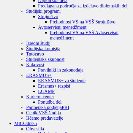
Diplomska dela
Predlagana področja za izdelavo diplomskih del
Študijski programi
Strojništvo
Prehodnost VS na VSŠ Strojništvo
Avtoservisni menedžment
Prehodnost VS na VSŠ Avtoservisni
menedžment
Izredni študij
Študijska komisija
Tutorstvo
Študentska skupnost
Kakovost
Pravilniki in zakonodaja
ERASMUS+
ERASMUS+ za študente
Erasmus+ razpisi
LCAMP
Karierni center
Ponudba del
Partnerska podjetja
PRI
Cenik VSŠ študija
Iščemo predavatelje
MIC
Odrasli
Obvestila