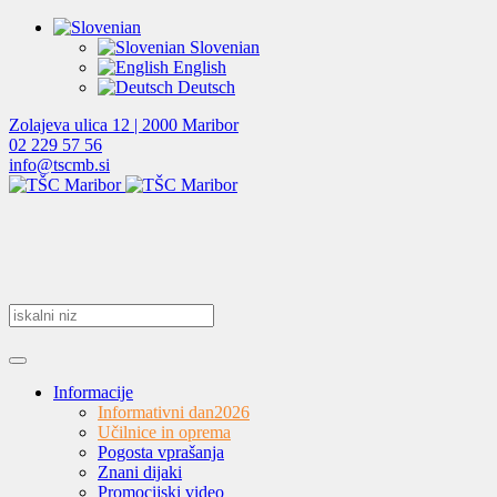
Slovenian
English
Deutsch
Zolajeva ulica 12 | 2000 Maribor
02 229 57 56
info@tscmb.si
Informacije
Informativni dan
2026
Učilnice in oprema
Pogosta vprašanja
Znani dijaki
Promocijski video