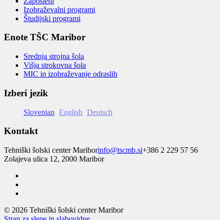
Zaposleni
Izobraževalni programi
Študijski programi
Enote TŠC Maribor
Srednja strojna šola
Višja strokovna šola
MIC in izobraževanje odraslih
Izberi jezik
Slovenian
English
Deutsch
Kontakt
Tehniški šolski center Maribor
info@tscmb.si
+386 2 229 57 56
Zolajeva ulica 12, 2000 Maribor
© 2026 Tehniški šolski center Maribor
Stran za slepe in slabovidne