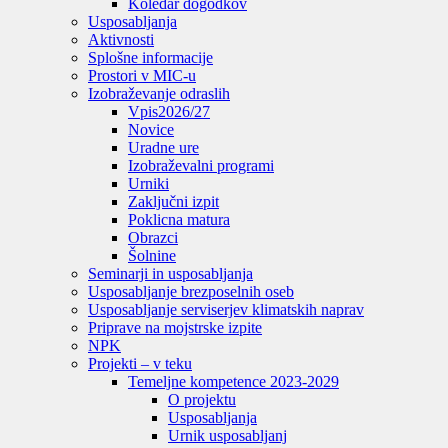
Koledar dogodkov
Usposabljanja
Aktivnosti
Splošne informacije
Prostori v MIC-u
Izobraževanje odraslih
Vpis
2026/27
Novice
Uradne ure
Izobraževalni programi
Urniki
Zaključni izpit
Poklicna matura
Obrazci
Šolnine
Seminarji in usposabljanja
Usposabljanje brezposelnih oseb
Usposabljanje serviserjev klimatskih naprav
Priprave na mojstrske izpite
NPK
Projekti – v teku
Temeljne kompetence 2023-2029
O projektu
Usposabljanja
Urnik usposabljanj