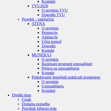
Kontakti
TVU
2026
O projektu TVU
Dogodki TVU
Projekti – zaključeni
ATENA
O projektu
Promocija
Animacija
Učna pomoč
Dogodki
Kontakt
MUNERA3
O projektu
Razpisani programi usposabljanj
Prijava na usposabljanja
Kontakt
Pridobivanje temeljnih poklicnih kompetenc
O projektu
Usposabljanja
Kontakti
Dijaški dom
Cenik
Dodatna ponudba
Pravilnik hišnega reda