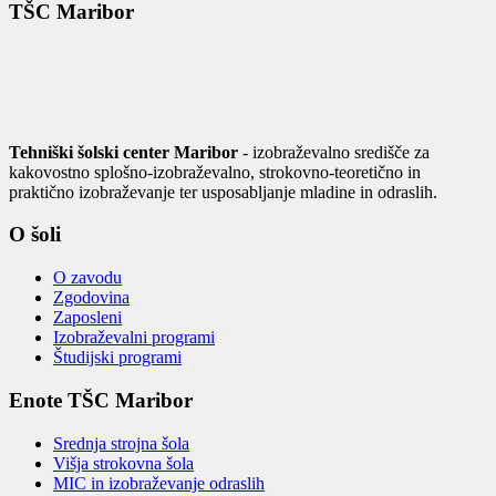
TŠC Maribor
Tehniški šolski center Maribor
- izobraževalno središče za
kakovostno splošno-izobraževalno, strokovno-teoretično in
praktično izobraževanje ter usposabljanje mladine in odraslih.
O šoli
O zavodu
Zgodovina
Zaposleni
Izobraževalni programi
Študijski programi
Enote TŠC Maribor
Srednja strojna šola
Višja strokovna šola
MIC in izobraževanje odraslih