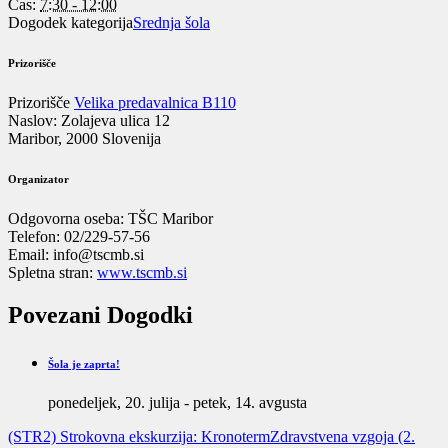
Čas:
7:30 - 12:00
Dogodek kategorija
Srednja šola
Prizorišče
Prizorišče
Velika predavalnica B110
Naslov:
Zolajeva ulica 12
Maribor
,
2000
Slovenija
Organizator
Odgovorna oseba:
TŠC Maribor
Telefon:
02/229-57-56
Email:
info@tscmb.si
Spletna stran:
www.tscmb.si
Povezani Dogodki
Šola je zaprta!
ponedeljek, 20. julija
-
petek, 14. avgusta
(STR2) Strokovna ekskurzija: Kronoterm
Zdravstvena vzgoja (2.