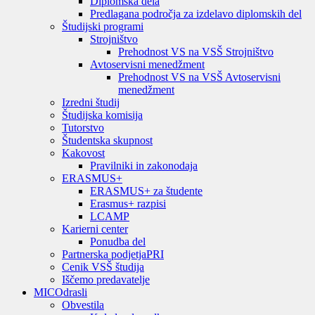
Diplomska dela
Predlagana področja za izdelavo diplomskih del
Študijski programi
Strojništvo
Prehodnost VS na VSŠ Strojništvo
Avtoservisni menedžment
Prehodnost VS na VSŠ Avtoservisni
menedžment
Izredni študij
Študijska komisija
Tutorstvo
Študentska skupnost
Kakovost
Pravilniki in zakonodaja
ERASMUS+
ERASMUS+ za študente
Erasmus+ razpisi
LCAMP
Karierni center
Ponudba del
Partnerska podjetja
PRI
Cenik VSŠ študija
Iščemo predavatelje
MIC
Odrasli
Obvestila