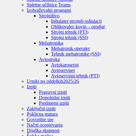
Spletne učilnice Teams
Izobraževalni programi
Strojništvo
Inštalater strojnih inštalacij
Oblikovalec kovin – orodjar
Strojni tehnik (PTI)
Strojni tehnik (SSI)
Mehatronika
Mehatronik operater
Tehnik mehatronike (SSI)
Avtostroka
Avtokaroserist
Avtoserviser
Avtoservisni tehnik (PTI)
Urniki po oddelkih
2025/26
Izpiti
Popravni izpiti
Dopolnilni izpiti
Predmetni izpiti
Zaključni izpiti
Poklicna matura
Govorilne ure
Načrti ocenjevanja
Dijaška skupnost
Šolska malica