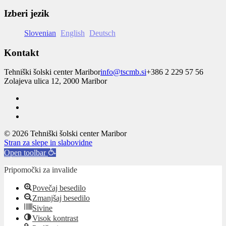
Izberi jezik
Slovenian
English
Deutsch
Kontakt
Tehniški šolski center Maribor
info@tscmb.si
+386 2 229 57 56
Zolajeva ulica 12, 2000 Maribor
© 2026 Tehniški šolski center Maribor
Stran za slepe in slabovidne
Open toolbar
Pripomočki za invalide
Povečaj besedilo
Zmanjšaj besedilo
Sivine
Visok kontrast