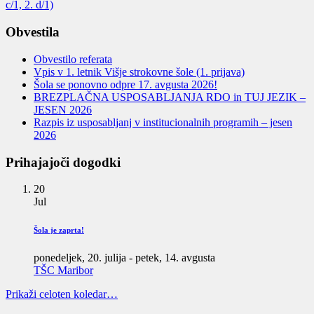
c/1, 2. d/1)
Obvestila
Obvestilo referata
Vpis v 1. letnik Višje strokovne šole (1. prijava)
Šola se ponovno odpre 17. avgusta 2026!
BREZPLAČNA USPOSABLJANJA RDO in TUJ JEZIK –
JESEN 2026
Razpis iz usposabljanj v institucionalnih programih – jesen
2026
Prihajajoči dogodki
20
Jul
Šola je zaprta!
ponedeljek, 20. julija
-
petek, 14. avgusta
TŠC Maribor
Prikaži celoten koledar…