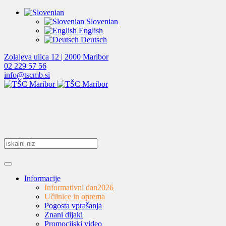
Slovenian
English
Deutsch
Zolajeva ulica 12 | 2000 Maribor
02 229 57 56
info@tscmb.si
Informacije
Informativni dan
2026
Učilnice in oprema
Pogosta vprašanja
Znani dijaki
Promocijski video