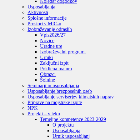
Koledar dogodkov
Usposabljanja
Aktivnosti
Splošne informacije
Prostori v MIC-u
Izobraževanje odraslih
Vpis
2026/27
Novice
Uradne ure
Izobraževalni programi
Urniki
Zaključni izpit
Poklicna matura
Obrazci
Šolnine
Seminarji in usposabljanja
Usposabljanje brezposelnih oseb
Usposabljanje serviserjev klimatskih naprav
Priprave na mojstrske izpite
NPK
Projekti – v teku
Temeljne kompetence 2023-2029
O projektu
Usposabljanja
Urnik usposabljanj