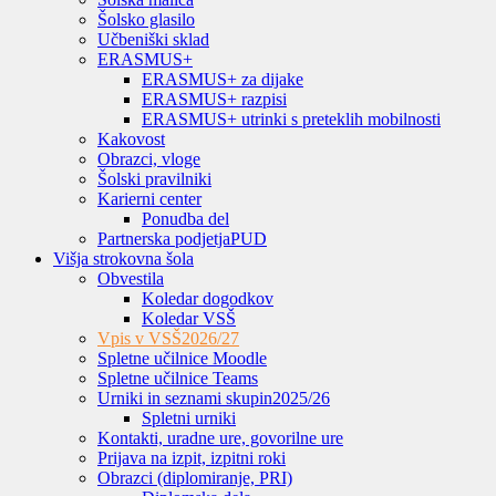
Šolsko glasilo
Učbeniški sklad
ERASMUS+
ERASMUS+ za dijake
ERASMUS+ razpisi
ERASMUS+ utrinki s preteklih mobilnosti
Kakovost
Obrazci, vloge
Šolski pravilniki
Karierni center
Ponudba del
Partnerska podjetja
PUD
Višja strokovna šola
Obvestila
Koledar dogodkov
Koledar VSŠ
Vpis v VSŠ
2026/27
Spletne učilnice Moodle
Spletne učilnice Teams
Urniki in seznami skupin
2025/26
Spletni urniki
Kontakti, uradne ure, govorilne ure
Prijava na izpit, izpitni roki
Obrazci (diplomiranje, PRI)