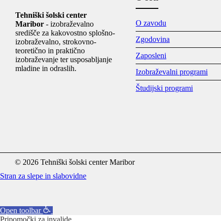
Tehniški šolski center
O zavodu
Maribor
- izobraževalno
središče za kakovostno splošno-
Zgodovina
izobraževalno, strokovno-
teoretično in praktično
Zaposleni
izobraževanje ter usposabljanje
mladine in odraslih.
Izobraževalni programi
Študijski programi
© 2026 Tehniški šolski center Maribor
Stran za slepe in slabovidne
Open toolbar
Pripomočki za invalide