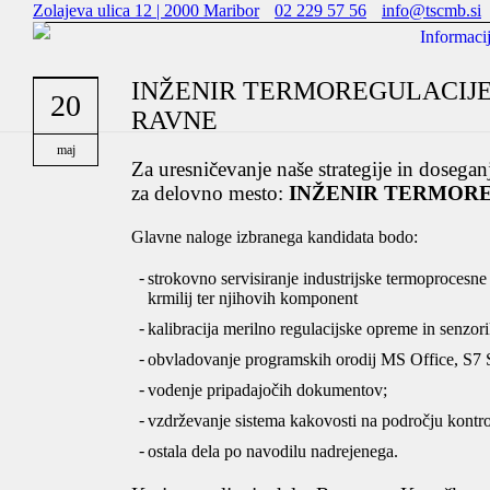
Zolajeva ulica 12 | 2000 Maribor
02 229 57 56
info@tscmb.si
Informaci
INŽENIR TERMOREGULACIJE (
20
RAVNE
maj
Za uresničevanje naše strategije in dosega
za delovno mesto:
INŽENIR TERMOREG
Glavne naloge izbranega kandidata bodo:
strokovno servisiranje industrijske termoprocesn
krmilij ter njihovih komponent
kalibracija merilno regulacijske opreme in senzor
obvladovanje programskih orodij MS Office, S7
vodenje pripadajočih dokumentov;
vzdrževanje sistema kakovosti na področju kontro
ostala dela po navodilu nadrejenega.