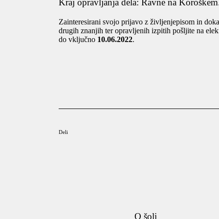
Kraj opravljanja dela: Ravne na Koroškem
Zainteresirani svojo prijavo z življenjepisom in dok
drugih znanjih ter opravljenih izpitih pošljite na ele
do vključno
10.06.2022
.
Deli
O šoli