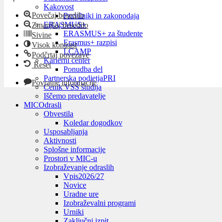
Kakovost
Povečaj besedilo
Pravilniki in zakonodaja
ERASMUS+
Zmanjšaj besedilo
ERASMUS+ za študente
Sivine
Erasmus+ razpisi
Visok kontrast
LCAMP
Podčrtaj povezave
Karierni center
Reset
Ponudba del
Partnerska podjetja
PRI
Povratne informacije
Cenik VSŠ študija
Iščemo predavatelje
MIC
Odrasli
Obvestila
Koledar dogodkov
Usposabljanja
Aktivnosti
Splošne informacije
Prostori v MIC-u
Izobraževanje odraslih
Vpis
2026/27
Novice
Uradne ure
Izobraževalni programi
Urniki
Zaključni izpit