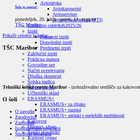
Avtostroka
Šola je zaprta!
Avtokaroserist
Avtoserviser
ponedeljek, 20. julija
-
petek, 14. avgusta
Avtoservisni tehnik (PTI)
TŠC Maribor
Urniki po oddelkih
2025/26
Izpiti
Prikaži celoten koledar…
Popravni izpiti
Dopolnilni izpiti
TŠC Maribor
Predmetni izpiti
Zaključni izpiti
Poklicna matura
Govorilne ure
Načrti ocenjevanja
Dijaška skupnost
Šolska malica
Tehniški šolski center Maribor
- izobraževalno središče za kakovost
Šolsko glasilo
Učbeniški sklad
O šoli
ERASMUS+
ERASMUS+ za dijake
ERASMUS+ razpisi
O zavodu
ERASMUS+ utrinki s preteklih mobilnosti
Zgodovina
Kakovost
Zaposleni
Obrazci, vloge
Izobraževalni programi
Šolski pravilniki
Študijski programi
Karierni center