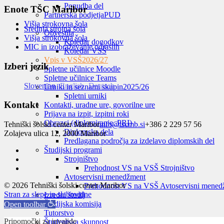
Ponudba del
Enote TŠC Maribor
Partnerska podjetja
PUD
Višja strokovna šola
Srednja strojna šola
Obvestila
Višja strokovna šola
Koledar dogodkov
MIC in izobraževanje odraslih
Koledar VSŠ
Vpis v VSŠ
2026/27
Izberi jezik
Spletne učilnice Moodle
Spletne učilnice Teams
Slovenian
English
Deutsch
Urniki in seznami skupin
2025/26
Spletni urniki
Kontakt
Kontakti, uradne ure, govorilne ure
Prijava na izpit, izpitni roki
Obrazci (diplomiranje, PRI)
Tehniški šolski center Maribor
info@tscmb.si
+386 2 229 57 56
Diplomska dela
Zolajeva ulica 12, 2000 Maribor
Predlagana področja za izdelavo diplomskih del
Študijski programi
Strojništvo
Prehodnost VS na VSŠ Strojništvo
Avtoservisni menedžment
© 2026 Tehniški šolski center Maribor
Prehodnost VS na VSŠ Avtoservisni mened
Stran za slepe in slabovidne
Izredni študij
Študijska komisija
Open toolbar
Tutorstvo
Pripomočki za invalide
Študentska skupnost