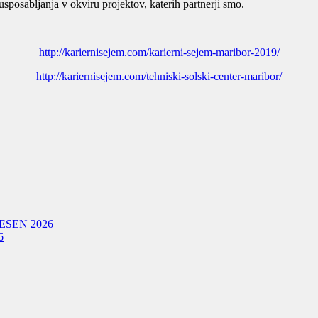
posabljanja v okviru projektov, katerih partnerji smo.
http://kariernisejem.com/karierni-sejem-maribor-2019/
http://kariernisejem.com/tehniski-solski-center-maribor/
ESEN 2026
6