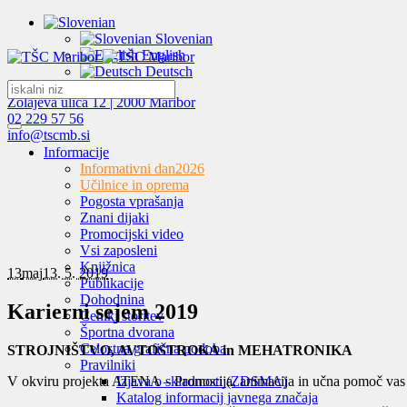
Slovenian
English
Deutsch
Zolajeva ulica 12 | 2000 Maribor
02 229 57 56
info@tscmb.si
Informacije
Informativni dan
2026
Učilnice in oprema
Pogosta vprašanja
Znani dijaki
Promocijski video
Vsi zaposleni
Knjižnica
13
maj
13. 5. 2019
Publikacije
Dohodnina
Karierni sejem 2019
Ceniki storitev
Športna dvorana
Celostna grafična podoba
STROJNIŠTVO, AVTOSTROKA in MEHATRONIKA
Pravilniki
V okviru projekta ATENA – Promocija, animacija in učna pomoč va
Izjava o skladnosti (ZDSMA)
Katalog informacij javnega značaja