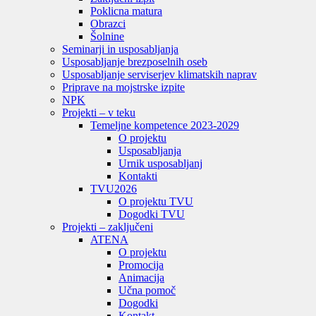
Poklicna matura
Obrazci
Šolnine
Seminarji in usposabljanja
Usposabljanje brezposelnih oseb
Usposabljanje serviserjev klimatskih naprav
Priprave na mojstrske izpite
NPK
Projekti – v teku
Temeljne kompetence 2023-2029
O projektu
Usposabljanja
Urnik usposabljanj
Kontakti
TVU
2026
O projektu TVU
Dogodki TVU
Projekti – zaključeni
ATENA
O projektu
Promocija
Animacija
Učna pomoč
Dogodki
Kontakt