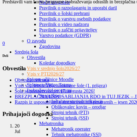
Predstavili vam bomo programe izobraževanja odraslih in brezplačna us
Načrt integritete
Pravilnik o razpolaganju in uporabi daril
Pravilnik o šolski prehrani
Pravilnik o varstvu osebnih podatkov
Pravilnik o video nadzoru
Pravilnik o zaščiti prijaviteljev
Varstvo podatkov (GDPR)
O zavodu
0
Zgodovina
Srednja šola
Deli
Obvestila
Koledar dogodkov
Obvestila
Vpis v srednjo šolo
2026/27
Vpis v PTI
2026/27
Spletne učilnice Moodle
Obvestilo referata
Spletne učilnice Teams
Vpis v 1. letnik Višje strokovne šole (1. prijava)
Izobraževalni programi
Šola se ponovno odpre 17. avgusta 2026!
Strojništvo
BREZPLAČNA USPOSABLJANJA RDO in TUJ JEZIK – J
Inštalater strojnih inštalacij
Razpis iz usposabljanj v institucionalnih programih – jesen 202
Oblikovalec kovin – orodjar
Strojni tehnik (PTI)
Prihajajoči dogodki
Strojni tehnik (SSI)
Mehatronika
20
Mehatronik operater
Jul
Tehnik mehatronike (SSI)