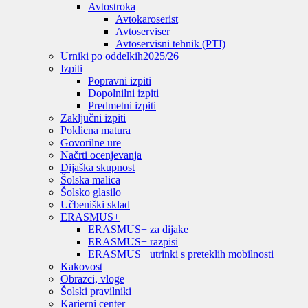
Avtostroka
Avtokaroserist
Avtoserviser
Avtoservisni tehnik (PTI)
Urniki po oddelkih
2025/26
Izpiti
Popravni izpiti
Dopolnilni izpiti
Predmetni izpiti
Zaključni izpiti
Poklicna matura
Govorilne ure
Načrti ocenjevanja
Dijaška skupnost
Šolska malica
Šolsko glasilo
Učbeniški sklad
ERASMUS+
ERASMUS+ za dijake
ERASMUS+ razpisi
ERASMUS+ utrinki s preteklih mobilnosti
Kakovost
Obrazci, vloge
Šolski pravilniki
Karierni center