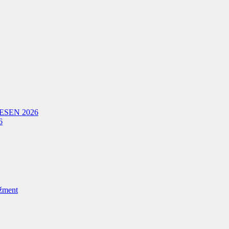
ESEN 2026
6
žment