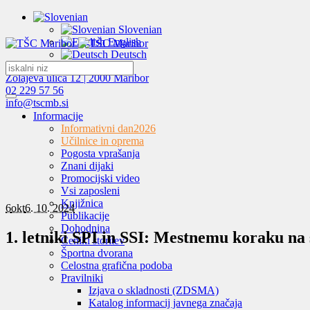
Slovenian
English
Deutsch
Zolajeva ulica 12 | 2000 Maribor
02 229 57 56
info@tscmb.si
Informacije
Informativni dan
2026
Učilnice in oprema
Pogosta vprašanja
Znani dijaki
Promocijski video
Vsi zaposleni
Knjižnica
6
okt
6. 10. 2024
Publikacije
Dohodnina
1. letniki SPI in SSI: Mestnemu koraku na
Ceniki storitev
Športna dvorana
Celostna grafična podoba
Pravilniki
Izjava o skladnosti (ZDSMA)
Katalog informacij javnega značaja