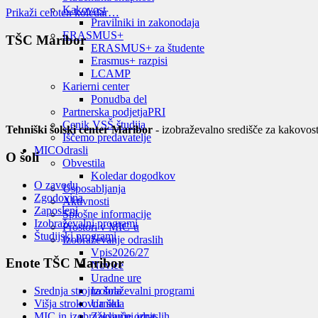
Kakovost
Prikaži celoten koledar…
Pravilniki in zakonodaja
ERASMUS+
TŠC Maribor
ERASMUS+ za študente
Erasmus+ razpisi
LCAMP
Karierni center
Ponudba del
Partnerska podjetja
PRI
Cenik VSŠ študija
Tehniški šolski center Maribor
- izobraževalno središče za kakovost
Iščemo predavatelje
MIC
Odrasli
O šoli
Obvestila
Koledar dogodkov
O zavodu
Usposabljanja
Zgodovina
Aktivnosti
Zaposleni
Splošne informacije
Izobraževalni programi
Prostori v MIC-u
Študijski programi
Izobraževanje odraslih
Vpis
2026/27
Enote TŠC Maribor
Novice
Uradne ure
Izobraževalni programi
Srednja strojna šola
Urniki
Višja strokovna šola
Zaključni izpit
MIC in izobraževanje odraslih