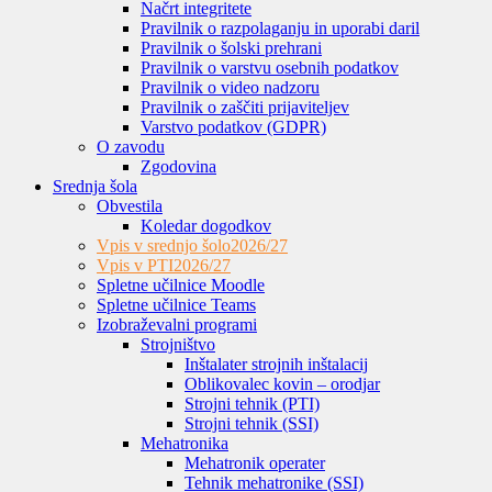
Načrt integritete
Pravilnik o razpolaganju in uporabi daril
Pravilnik o šolski prehrani
Pravilnik o varstvu osebnih podatkov
Pravilnik o video nadzoru
Pravilnik o zaščiti prijaviteljev
Varstvo podatkov (GDPR)
O zavodu
Zgodovina
Srednja šola
Obvestila
Koledar dogodkov
Vpis v srednjo šolo
2026/27
Vpis v PTI
2026/27
Spletne učilnice Moodle
Spletne učilnice Teams
Izobraževalni programi
Strojništvo
Inštalater strojnih inštalacij
Oblikovalec kovin – orodjar
Strojni tehnik (PTI)
Strojni tehnik (SSI)
Mehatronika
Mehatronik operater
Tehnik mehatronike (SSI)