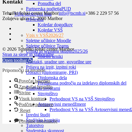
Kontakt
Ponudba del
Partnerska podjetja
PUD
Tehniški šolski center Maribor
info@tscmb.si
+386 2 229 57 56
Višja strokovna šola
Zolajeva ulica 12, 2000 Maribor
Obvestila
Koledar dogodkov
Koledar VSŠ
Vpis v VSŠ
2026/27
Spletne učilnice Moodle
Spletne učilnice Teams
© 2026 Tehniški šolski center Maribor
Urniki in seznami skupin
2025/26
Stran za slepe in slabovidne
Spletni urniki
Open toolbar
Kontakti, uradne ure, govorilne ure
Prijava na izpit, izpitni roki
Pripomočki za invalide
Obrazci (diplomiranje, PRI)
Diplomska dela
Povečaj besedilo
Predlagana področja za izdelavo diplomskih del
Zmanjšaj besedilo
Študijski programi
Sivine
Strojništvo
Visok kontrast
Prehodnost VS na VSŠ Strojništvo
Avtoservisni menedžment
Podčrtaj povezave
Prehodnost VS na VSŠ Avtoservisni mened
Reset
Izredni študij
Študijska komisija
Povratne informacije
Tutorstvo
Študentska skupnost