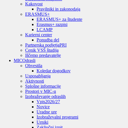
Kakovost
Pravilniki in zakonodaja
ERASMUS+
ERASMUS+ za študente
Erasmus+ razpisi
LCAMP
Karierni center
Ponudba del
Partnerska podjetja
PRI
Cenik VSŠ študija
Iščemo predavatelje
MIC
Odrasli
Obvestila
Koledar dogodkov
Usposabljanja
Aktivnosti
Splošne informacije
Prostori v MIC-u
Izobraževanje odraslih
Vpis
2026/27
Novice
Uradne ure
Izobraževalni programi
Urniki
Zaključni izpit