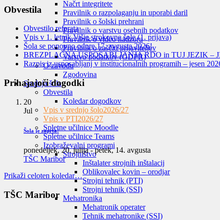
Načrt integritete
Obvestila
Pravilnik o razpolaganju in uporabi daril
Pravilnik o šolski prehrani
Obvestilo referata
Pravilnik o varstvu osebnih podatkov
Vpis v 1. letnik Višje strokovne šole (1. prijava)
Pravilnik o video nadzoru
Šola se ponovno odpre 17. avgusta 2026!
Pravilnik o zaščiti prijaviteljev
BREZPLAČNA USPOSABLJANJA RDO in TUJ JEZIK – J
Varstvo podatkov (GDPR)
Razpis iz usposabljanj v institucionalnih programih – jesen 202
O zavodu
Zgodovina
Prihajajoči dogodki
Srednja šola
Obvestila
Koledar dogodkov
20
Vpis v srednjo šolo
2026/27
Jul
Vpis v PTI
2026/27
Spletne učilnice Moodle
Šola je zaprta!
Spletne učilnice Teams
Izobraževalni programi
ponedeljek, 20. julija
-
petek, 14. avgusta
Strojništvo
TŠC Maribor
Inštalater strojnih inštalacij
Oblikovalec kovin – orodjar
Prikaži celoten koledar…
Strojni tehnik (PTI)
Strojni tehnik (SSI)
TŠC Maribor
Mehatronika
Mehatronik operater
Tehnik mehatronike (SSI)