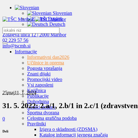
Slovenian
English
Deutsch
Zolajeva ulica 12 | 2000 Maribor
02 229 57 56
info@tscmb.si
Informacije
Informativni dan
2026
Učilnice in oprema
Pogosta vprašanja
Znani dijaki
Promocijski video
Vsi zaposleni
Knjižnica
25
maj
11. 1. 2024
Publikacije
Dohodnina
31. 5. 2022: 2.a/1, 2.b/1 in 2.c/1 (zdravstve
Ceniki storitev
Športna dvorana
Celostna grafična podoba
0
Pravilniki
Izjava o skladnosti (ZDSMA)
Deli
Katalog informacij javnega značaja