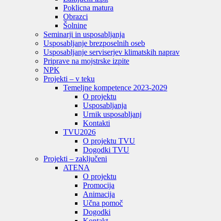
Poklicna matura
Obrazci
Šolnine
Seminarji in usposabljanja
Usposabljanje brezposelnih oseb
Usposabljanje serviserjev klimatskih naprav
Priprave na mojstrske izpite
NPK
Projekti – v teku
Temeljne kompetence 2023-2029
O projektu
Usposabljanja
Urnik usposabljanj
Kontakti
TVU
2026
O projektu TVU
Dogodki TVU
Projekti – zaključeni
ATENA
O projektu
Promocija
Animacija
Učna pomoč
Dogodki
Kontakt