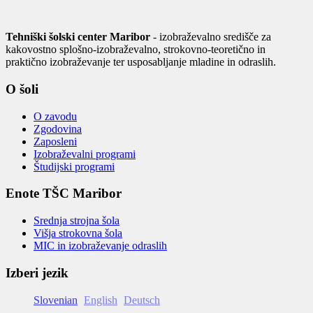
Tehniški šolski center Maribor
- izobraževalno središče za
kakovostno splošno-izobraževalno, strokovno-teoretično in
praktično izobraževanje ter usposabljanje mladine in odraslih.
O šoli
O zavodu
Zgodovina
Zaposleni
Izobraževalni programi
Študijski programi
Enote TŠC Maribor
Srednja strojna šola
Višja strokovna šola
MIC in izobraževanje odraslih
Izberi jezik
Slovenian
English
Deutsch