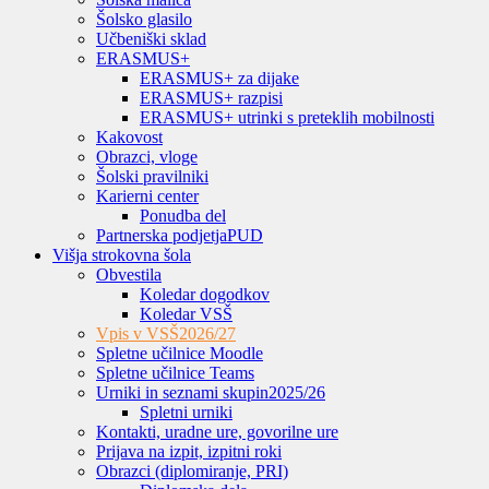
Šolsko glasilo
Učbeniški sklad
ERASMUS+
ERASMUS+ za dijake
ERASMUS+ razpisi
ERASMUS+ utrinki s preteklih mobilnosti
Kakovost
Obrazci, vloge
Šolski pravilniki
Karierni center
Ponudba del
Partnerska podjetja
PUD
Višja strokovna šola
Obvestila
Koledar dogodkov
Koledar VSŠ
Vpis v VSŠ
2026/27
Spletne učilnice Moodle
Spletne učilnice Teams
Urniki in seznami skupin
2025/26
Spletni urniki
Kontakti, uradne ure, govorilne ure
Prijava na izpit, izpitni roki
Obrazci (diplomiranje, PRI)