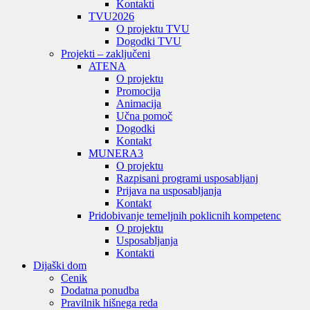
Kontakti
TVU
2026
O projektu TVU
Dogodki TVU
Projekti – zaključeni
ATENA
O projektu
Promocija
Animacija
Učna pomoč
Dogodki
Kontakt
MUNERA3
O projektu
Razpisani programi usposabljanj
Prijava na usposabljanja
Kontakt
Pridobivanje temeljnih poklicnih kompetenc
O projektu
Usposabljanja
Kontakti
Dijaški dom
Cenik
Dodatna ponudba
Pravilnik hišnega reda