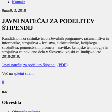
Kontakt
9
mar
9. 3. 2018
JAVNI NATEČAJ ZA PODELITEV
ŠTIPENDIJ
Kandidatom za častnike izobraževalnih programov: računalništva in
informatike, strojništva – letalstva, elektrotehnike, ladijskega
strojništva, pomorstva in prometa – navtike, kemijske tehnologije in
strojništva za poklicno delo v Slovenski vojski za študijsko leto
2018/2019.
Javni natečaj za podelitev štipendij (PDF)
Več na
spletni strani.
0
Deli
Obvestila
Obvestilo referata