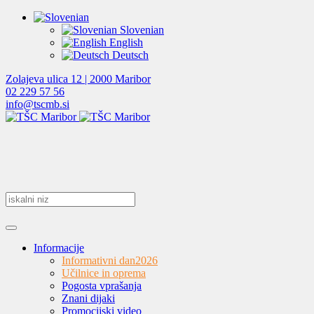
Slovenian
English
Deutsch
Zolajeva ulica 12 | 2000 Maribor
02 229 57 56
info@tscmb.si
Informacije
Informativni dan
2026
Učilnice in oprema
Pogosta vprašanja
Znani dijaki
Promocijski video