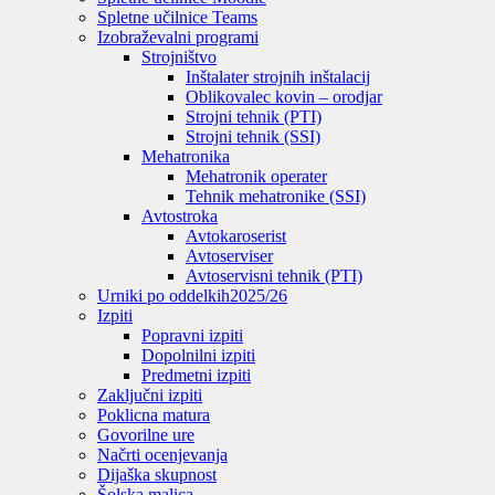
Spletne učilnice Teams
Izobraževalni programi
Strojništvo
Inštalater strojnih inštalacij
Oblikovalec kovin – orodjar
Strojni tehnik (PTI)
Strojni tehnik (SSI)
Mehatronika
Mehatronik operater
Tehnik mehatronike (SSI)
Avtostroka
Avtokaroserist
Avtoserviser
Avtoservisni tehnik (PTI)
Urniki po oddelkih
2025/26
Izpiti
Popravni izpiti
Dopolnilni izpiti
Predmetni izpiti
Zaključni izpiti
Poklicna matura
Govorilne ure
Načrti ocenjevanja
Dijaška skupnost
Šolska malica