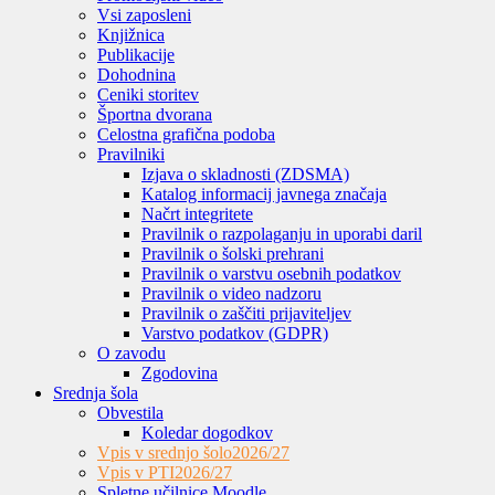
Vsi zaposleni
Knjižnica
Publikacije
Dohodnina
Ceniki storitev
Športna dvorana
Celostna grafična podoba
Pravilniki
Izjava o skladnosti (ZDSMA)
Katalog informacij javnega značaja
Načrt integritete
Pravilnik o razpolaganju in uporabi daril
Pravilnik o šolski prehrani
Pravilnik o varstvu osebnih podatkov
Pravilnik o video nadzoru
Pravilnik o zaščiti prijaviteljev
Varstvo podatkov (GDPR)
O zavodu
Zgodovina
Srednja šola
Obvestila
Koledar dogodkov
Vpis v srednjo šolo
2026/27
Vpis v PTI
2026/27
Spletne učilnice Moodle