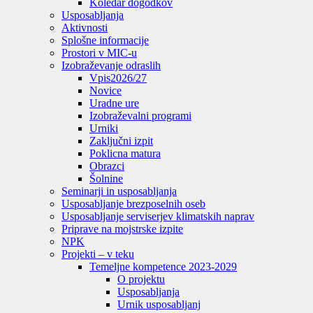
Koledar dogodkov
Usposabljanja
Aktivnosti
Splošne informacije
Prostori v MIC-u
Izobraževanje odraslih
Vpis
2026/27
Novice
Uradne ure
Izobraževalni programi
Urniki
Zaključni izpit
Poklicna matura
Obrazci
Šolnine
Seminarji in usposabljanja
Usposabljanje brezposelnih oseb
Usposabljanje serviserjev klimatskih naprav
Priprave na mojstrske izpite
NPK
Projekti – v teku
Temeljne kompetence 2023-2029
O projektu
Usposabljanja
Urnik usposabljanj