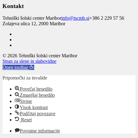
Kontakt
Tehniški šolski center Maribor
info@tscmb.si
+386 2 229 57 56
Zolajeva ulica 12, 2000 Maribor
© 2026 Tehniški šolski center Maribor
Stran za slepe in slabovidne
Open toolbar
Pripomočki za invalide
Povečaj besedilo
Zmanjšaj besedilo
Sivine
Visok kontrast
Podčrtaj povezave
Reset
Povratne informacije