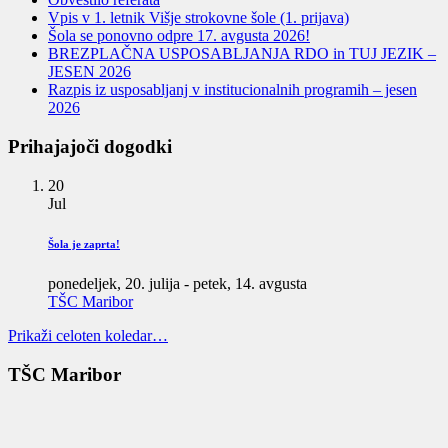
Vpis v 1. letnik Višje strokovne šole (1. prijava)
Šola se ponovno odpre 17. avgusta 2026!
BREZPLAČNA USPOSABLJANJA RDO in TUJ JEZIK –
JESEN 2026
Razpis iz usposabljanj v institucionalnih programih – jesen
2026
Prihajajoči dogodki
20
Jul
Šola je zaprta!
ponedeljek, 20. julija
-
petek, 14. avgusta
TŠC Maribor
Prikaži celoten koledar…
TŠC Maribor