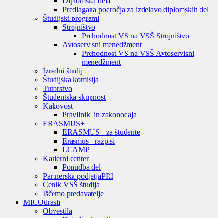
Diplomska dela
Predlagana področja za izdelavo diplomskih del
Študijski programi
Strojništvo
Prehodnost VS na VSŠ Strojništvo
Avtoservisni menedžment
Prehodnost VS na VSŠ Avtoservisni
menedžment
Izredni študij
Študijska komisija
Tutorstvo
Študentska skupnost
Kakovost
Pravilniki in zakonodaja
ERASMUS+
ERASMUS+ za študente
Erasmus+ razpisi
LCAMP
Karierni center
Ponudba del
Partnerska podjetja
PRI
Cenik VSŠ študija
Iščemo predavatelje
MIC
Odrasli
Obvestila