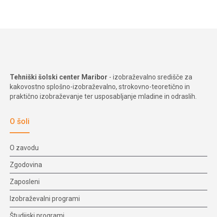
Tehniški šolski center Maribor
- izobraževalno središče za
kakovostno splošno-izobraževalno, strokovno-teoretično in
praktično izobraževanje ter usposabljanje mladine in odraslih.
O šoli
O zavodu
Zgodovina
Zaposleni
Izobraževalni programi
Študijski programi