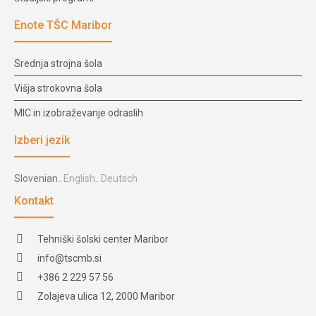
Enote TŠC Maribor
Srednja strojna šola
Višja strokovna šola
MIC in izobraževanje odraslih
Izberi jezik
Slovenian
English
Deutsch
Kontakt
Tehniški šolski center Maribor
info@tscmb.si
+386 2 229 57 56
Zolajeva ulica 12, 2000 Maribor