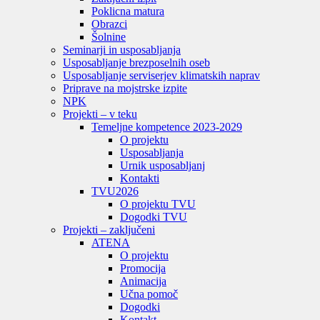
Poklicna matura
Obrazci
Šolnine
Seminarji in usposabljanja
Usposabljanje brezposelnih oseb
Usposabljanje serviserjev klimatskih naprav
Priprave na mojstrske izpite
NPK
Projekti – v teku
Temeljne kompetence 2023-2029
O projektu
Usposabljanja
Urnik usposabljanj
Kontakti
TVU
2026
O projektu TVU
Dogodki TVU
Projekti – zaključeni
ATENA
O projektu
Promocija
Animacija
Učna pomoč
Dogodki
Kontakt