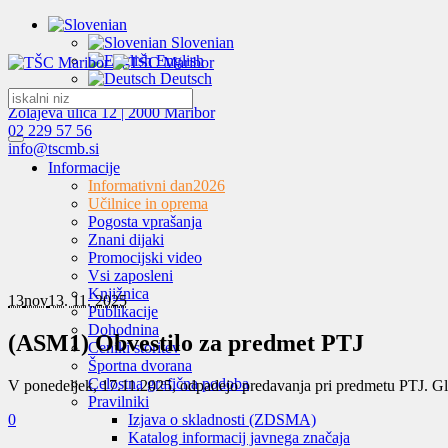
Slovenian
English
Deutsch
Zolajeva ulica 12 | 2000 Maribor
02 229 57 56
info@tscmb.si
Informacije
Informativni dan
2026
Učilnice in oprema
Pogosta vprašanja
Znani dijaki
Promocijski video
Vsi zaposleni
Knjižnica
13
nov
13. 11. 2025
Publikacije
Dohodnina
(ASM1) Obvestilo za predmet PTJ
Ceniki storitev
Športna dvorana
Celostna grafična podoba
V ponedeljek, 17.11.2025, odpadejo predavanja pri predmetu PTJ. Gl
Pravilniki
0
Izjava o skladnosti (ZDSMA)
Katalog informacij javnega značaja