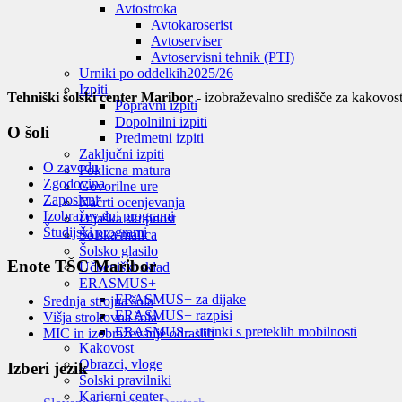
Avtostroka
Avtokaroserist
Avtoserviser
Avtoservisni tehnik (PTI)
Urniki po oddelkih
2025/26
Izpiti
Tehniški šolski center Maribor
- izobraževalno središče za kakovost
Popravni izpiti
Dopolnilni izpiti
O šoli
Predmetni izpiti
Zaključni izpiti
O zavodu
Poklicna matura
Zgodovina
Govorilne ure
Zaposleni
Načrti ocenjevanja
Izobraževalni programi
Dijaška skupnost
Študijski programi
Šolska malica
Šolsko glasilo
Enote TŠC Maribor
Učbeniški sklad
ERASMUS+
ERASMUS+ za dijake
Srednja strojna šola
ERASMUS+ razpisi
Višja strokovna šola
ERASMUS+ utrinki s preteklih mobilnosti
MIC in izobraževanje odraslih
Kakovost
Obrazci, vloge
Izberi jezik
Šolski pravilniki
Karierni center