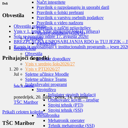
Načrt integritete
Deli
Pravilnik o razpolaganju in uporabi daril
Pravilnik o šolski prehrani
Obvestila
Pravilnik o varstvu osebnih podatkov
Pravilnik o video nadzoru
Obvestilo referata
Pravilnik o zaščiti prijaviteljev
Vpis v 1. letnik Višje strokovne šole (1. prijava)
Varstvo podatkov (GDPR)
Šola se ponovno odpre 17. avgusta 2026!
O zavodu
BREZPLAČNA USPOSABLJANJA RDO in TUJ JEZIK – J
Zgodovina
Razpis iz usposabljanj v institucionalnih programih – jesen 202
Srednja šola
Obvestila
Prihajajoči dogodki
Koledar dogodkov
Vpis v srednjo šolo
2026/27
20
Vpis v PTI
2026/27
Jul
Spletne učilnice Moodle
Spletne učilnice Teams
Izobraževalni programi
Šola je zaprta!
Strojništvo
Inštalater strojnih inštalacij
ponedeljek, 20. julija
-
petek, 14. avgusta
Oblikovalec kovin – orodjar
TŠC Maribor
Strojni tehnik (PTI)
Strojni tehnik (SSI)
Prikaži celoten koledar…
Mehatronika
Mehatronik operater
TŠC Maribor
Tehnik mehatronike (SSI)