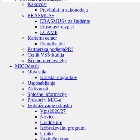
Kakovost
Pravilniki in zakonodaja
ERASMUS+
ERASMUS+ za študente
Erasmus+ razpisi
LCAMP
Karierni center
Ponudba del
Partnerska podjetja
PRI
Cenik VSŠ študija
Iščemo predavatelje
MIC
Odrasli
Obvestila
Koledar dogodkov
Usposabljanja
Aktivnosti
Splošne informacije
Prostori v MIC-u
Izobraževanje odraslih
Vpis
2026/27
Novice
Uradne ure
Izobraževalni programi
Urniki
Zaključni izpit