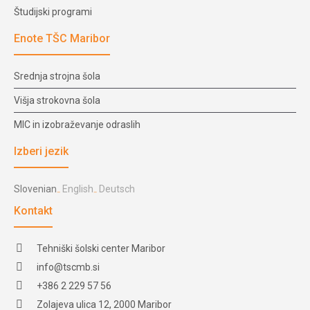
Študijski programi
Enote TŠC Maribor
Srednja strojna šola
Višja strokovna šola
MIC in izobraževanje odraslih
Izberi jezik
Slovenian
English
Deutsch
Kontakt
Tehniški šolski center Maribor
info@tscmb.si
+386 2 229 57 56
Zolajeva ulica 12, 2000 Maribor