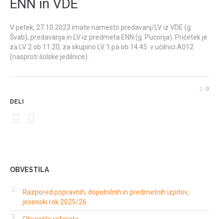
ENN in VDE
V petek, 27.10.2023 imate namesto predavanj/LV iz VDE (g.
Švab), predavanja in LV iz predmeta ENN (g. Puconja). Pričetek je
za LV 2 ob 11.20, za skupino LV 1 pa ob 14.45 v učilnici A012
(nasproti šolske jedilnice).
0
DELI
OBVESTILA
Razpored popravnih, dopolnilnih in predmetnih izpitov,
jesenski rok 2025/26