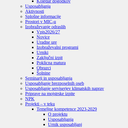
Koledar dogodkov
Usposabljanja
Aktivnosti
Splošne informacije
Prostori v MIC-u
Izobraževanje odraslih
Vpis
2026/27
Novice
Uradne ure
Izobraževalni programi
Urniki
Zaključni izpit
Poklicna matura
Obrazci
Šolnine
Seminarji in usposabljanja
Usposabljanje brezposelnih oseb
Usposabljanje serviserjev klimatskih naprav
Priprave na mojstrske izpite
NPK
Projekti – v teku
Temeljne kompetence 2023-2029
O projektu
Usposabljanja
Urnik usposabljanj