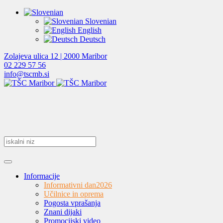
Slovenian
English
Deutsch
Zolajeva ulica 12 | 2000 Maribor
02 229 57 56
info@tscmb.si
Informacije
Informativni dan
2026
Učilnice in oprema
Pogosta vprašanja
Znani dijaki
Promocijski video