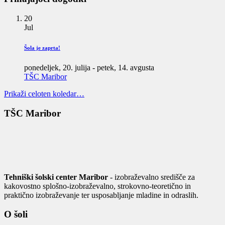
20
Jul
Šola je zaprta!
ponedeljek, 20. julija
-
petek, 14. avgusta
TŠC Maribor
Prikaži celoten koledar…
TŠC Maribor
Tehniški šolski center Maribor
- izobraževalno središče za
kakovostno splošno-izobraževalno, strokovno-teoretično in
praktično izobraževanje ter usposabljanje mladine in odraslih.
O šoli