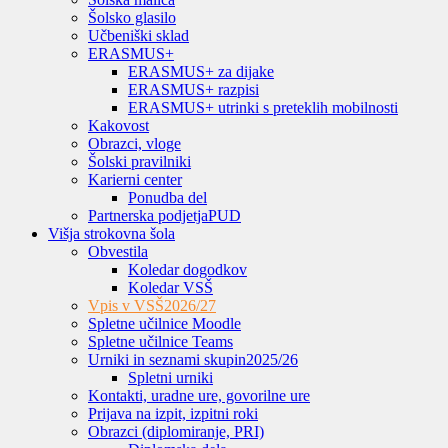
Šolsko glasilo
Učbeniški sklad
ERASMUS+
ERASMUS+ za dijake
ERASMUS+ razpisi
ERASMUS+ utrinki s preteklih mobilnosti
Kakovost
Obrazci, vloge
Šolski pravilniki
Karierni center
Ponudba del
Partnerska podjetja
PUD
Višja strokovna šola
Obvestila
Koledar dogodkov
Koledar VSŠ
Vpis v VSŠ
2026/27
Spletne učilnice Moodle
Spletne učilnice Teams
Urniki in seznami skupin
2025/26
Spletni urniki
Kontakti, uradne ure, govorilne ure
Prijava na izpit, izpitni roki
Obrazci (diplomiranje, PRI)