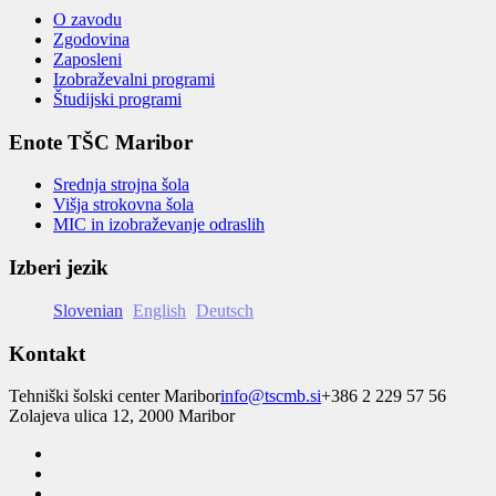
O zavodu
Zgodovina
Zaposleni
Izobraževalni programi
Študijski programi
Enote TŠC Maribor
Srednja strojna šola
Višja strokovna šola
MIC in izobraževanje odraslih
Izberi jezik
Slovenian
English
Deutsch
Kontakt
Tehniški šolski center Maribor
info@tscmb.si
+386 2 229 57 56
Zolajeva ulica 12, 2000 Maribor