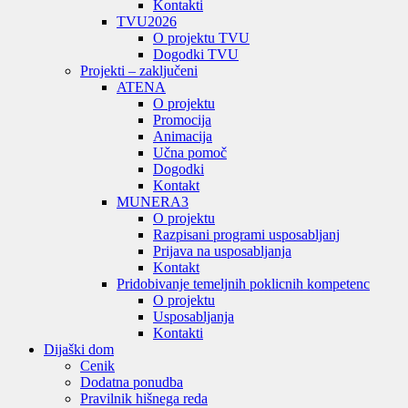
Kontakti
TVU
2026
O projektu TVU
Dogodki TVU
Projekti – zaključeni
ATENA
O projektu
Promocija
Animacija
Učna pomoč
Dogodki
Kontakt
MUNERA3
O projektu
Razpisani programi usposabljanj
Prijava na usposabljanja
Kontakt
Pridobivanje temeljnih poklicnih kompetenc
O projektu
Usposabljanja
Kontakti
Dijaški dom
Cenik
Dodatna ponudba
Pravilnik hišnega reda