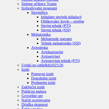
Spletne učilnice Teams
Izobraževalni programi
Strojništvo
Inštalater strojnih inštalacij
Oblikovalec kovin – orodjar
Strojni tehnik (PTI)
Strojni tehnik (SSI)
Mehatronika
Mehatronik operater
Tehnik mehatronike (SSI)
Avtostroka
Avtokaroserist
Avtoserviser
Avtoservisni tehnik (PTI)
Urniki po oddelkih
2025/26
Izpiti
Popravni izpiti
Dopolnilni izpiti
Predmetni izpiti
Zaključni izpiti
Poklicna matura
Govorilne ure
Načrti ocenjevanja
Dijaška skupnost
Šolska malica