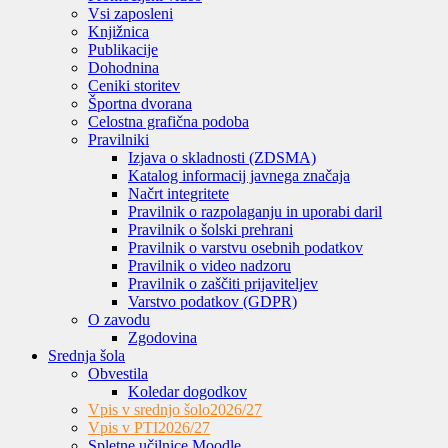
Vsi zaposleni
Knjižnica
Publikacije
Dohodnina
Ceniki storitev
Športna dvorana
Celostna grafična podoba
Pravilniki
Izjava o skladnosti (ZDSMA)
Katalog informacij javnega značaja
Načrt integritete
Pravilnik o razpolaganju in uporabi daril
Pravilnik o šolski prehrani
Pravilnik o varstvu osebnih podatkov
Pravilnik o video nadzoru
Pravilnik o zaščiti prijaviteljev
Varstvo podatkov (GDPR)
O zavodu
Zgodovina
Srednja šola
Obvestila
Koledar dogodkov
Vpis v srednjo šolo
2026/27
Vpis v PTI
2026/27
Spletne učilnice Moodle