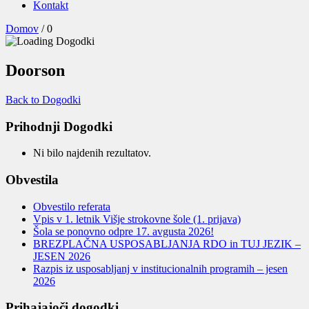
Kontakt
Domov
/
0
Doorson
Back to Dogodki
Prihodnji Dogodki
Ni bilo najdenih rezultatov.
Obvestila
Obvestilo referata
Vpis v 1. letnik Višje strokovne šole (1. prijava)
Šola se ponovno odpre 17. avgusta 2026!
BREZPLAČNA USPOSABLJANJA RDO in TUJ JEZIK –
JESEN 2026
Razpis iz usposabljanj v institucionalnih programih – jesen
2026
Prihajajoči dogodki