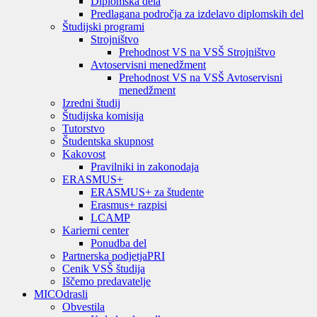
Diplomska dela
Predlagana področja za izdelavo diplomskih del
Študijski programi
Strojništvo
Prehodnost VS na VSŠ Strojništvo
Avtoservisni menedžment
Prehodnost VS na VSŠ Avtoservisni
menedžment
Izredni študij
Študijska komisija
Tutorstvo
Študentska skupnost
Kakovost
Pravilniki in zakonodaja
ERASMUS+
ERASMUS+ za študente
Erasmus+ razpisi
LCAMP
Karierni center
Ponudba del
Partnerska podjetja
PRI
Cenik VSŠ študija
Iščemo predavatelje
MIC
Odrasli
Obvestila