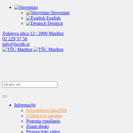
Slovenian
English
Deutsch
Zolajeva ulica 12 | 2000 Maribor
02 229 57 56
info@tscmb.si
Informacije
Informativni dan
2026
Učilnice in oprema
Pogosta vprašanja
Znani dijaki
Promocijski video