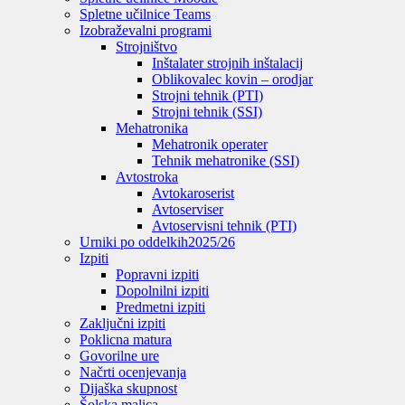
Spletne učilnice Teams
Izobraževalni programi
Strojništvo
Inštalater strojnih inštalacij
Oblikovalec kovin – orodjar
Strojni tehnik (PTI)
Strojni tehnik (SSI)
Mehatronika
Mehatronik operater
Tehnik mehatronike (SSI)
Avtostroka
Avtokaroserist
Avtoserviser
Avtoservisni tehnik (PTI)
Urniki po oddelkih
2025/26
Izpiti
Popravni izpiti
Dopolnilni izpiti
Predmetni izpiti
Zaključni izpiti
Poklicna matura
Govorilne ure
Načrti ocenjevanja
Dijaška skupnost
Šolska malica