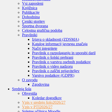
Vsi zaposleni
Knjižnica
Publikacije
Dohodnina
Ceniki storitev
Športna dvorana
Celostna grafična podoba
Pravilniki
Izjava o skladnosti (ZDSMA)
Katalog informacij javnega značaja
Načrt integritete
Pravilnik o razpolaganju in uporabi daril
Pravilnik o šolski prehrani
Pravilnik o varstvu osebnih podatkov
Pravilnik o video nadzoru
Pravilnik o zaščiti prijaviteljev
Varstvo podatkov (GDPR)
O zavodu
Zgodovina
Srednja šola
Obvestila
Koledar dogodkov
Vpis v srednjo šolo
2026/27
Vpis v PTI
2026/27
Spletne učilnice Moodle