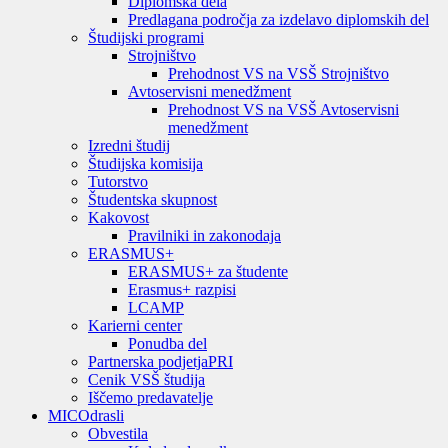
Diplomska dela
Predlagana področja za izdelavo diplomskih del
Študijski programi
Strojništvo
Prehodnost VS na VSŠ Strojništvo
Avtoservisni menedžment
Prehodnost VS na VSŠ Avtoservisni
menedžment
Izredni študij
Študijska komisija
Tutorstvo
Študentska skupnost
Kakovost
Pravilniki in zakonodaja
ERASMUS+
ERASMUS+ za študente
Erasmus+ razpisi
LCAMP
Karierni center
Ponudba del
Partnerska podjetja
PRI
Cenik VSŠ študija
Iščemo predavatelje
MIC
Odrasli
Obvestila