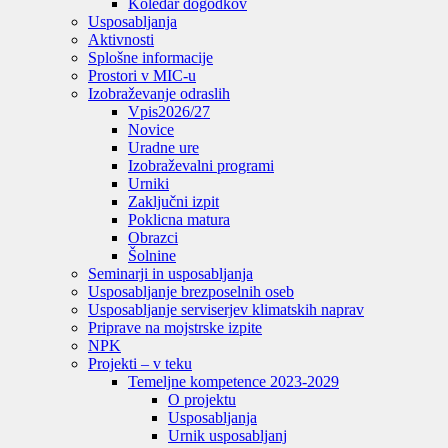
Koledar dogodkov
Usposabljanja
Aktivnosti
Splošne informacije
Prostori v MIC-u
Izobraževanje odraslih
Vpis
2026/27
Novice
Uradne ure
Izobraževalni programi
Urniki
Zaključni izpit
Poklicna matura
Obrazci
Šolnine
Seminarji in usposabljanja
Usposabljanje brezposelnih oseb
Usposabljanje serviserjev klimatskih naprav
Priprave na mojstrske izpite
NPK
Projekti – v teku
Temeljne kompetence 2023-2029
O projektu
Usposabljanja
Urnik usposabljanj