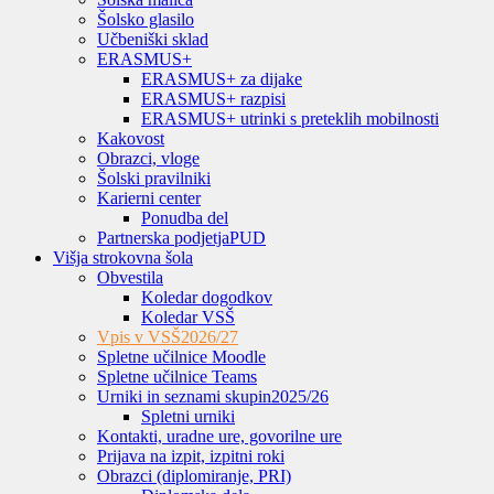
Šolsko glasilo
Učbeniški sklad
ERASMUS+
ERASMUS+ za dijake
ERASMUS+ razpisi
ERASMUS+ utrinki s preteklih mobilnosti
Kakovost
Obrazci, vloge
Šolski pravilniki
Karierni center
Ponudba del
Partnerska podjetja
PUD
Višja strokovna šola
Obvestila
Koledar dogodkov
Koledar VSŠ
Vpis v VSŠ
2026/27
Spletne učilnice Moodle
Spletne učilnice Teams
Urniki in seznami skupin
2025/26
Spletni urniki
Kontakti, uradne ure, govorilne ure
Prijava na izpit, izpitni roki
Obrazci (diplomiranje, PRI)