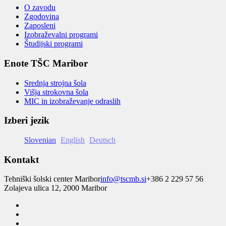
O zavodu
Zgodovina
Zaposleni
Izobraževalni programi
Študijski programi
Enote TŠC Maribor
Srednja strojna šola
Višja strokovna šola
MIC in izobraževanje odraslih
Izberi jezik
Slovenian
English
Deutsch
Kontakt
Tehniški šolski center Maribor
info@tscmb.si
+386 2 229 57 56
Zolajeva ulica 12, 2000 Maribor