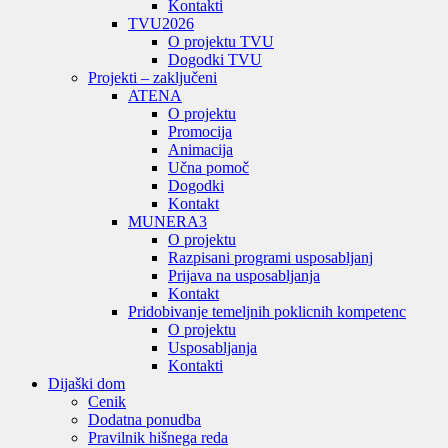
Kontakti
TVU
2026
O projektu TVU
Dogodki TVU
Projekti – zaključeni
ATENA
O projektu
Promocija
Animacija
Učna pomoč
Dogodki
Kontakt
MUNERA3
O projektu
Razpisani programi usposabljanj
Prijava na usposabljanja
Kontakt
Pridobivanje temeljnih poklicnih kompetenc
O projektu
Usposabljanja
Kontakti
Dijaški dom
Cenik
Dodatna ponudba
Pravilnik hišnega reda