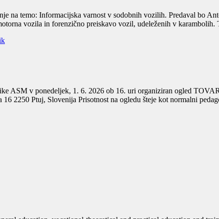
je na temo: Informacijska varnost v sodobnih vozilih. Predaval bo Ant
motorna vozila in forenzično preiskavo vozil, udeleženih v karambolih. T
ik
letnike ASM v ponedeljek, 1. 6. 2026 ob 16. uri organiziran ogled
 16 2250 Ptuj, Slovenija Prisotnost na ogledu šteje kot normalni pedago