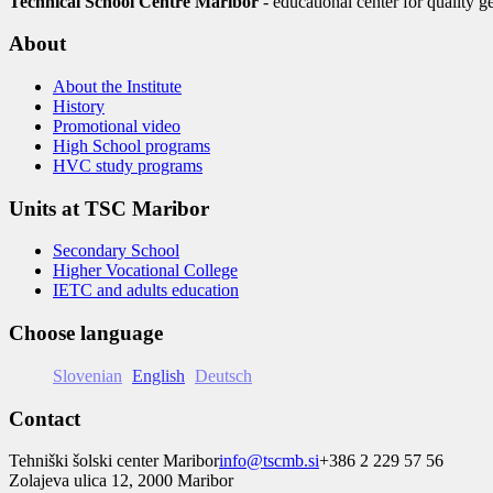
Technical School Centre Maribor
- educational center for quality g
About
About the Institute
History
Promotional video
High School programs
HVC study programs
Units at TSC Maribor
Secondary School
Higher Vocational College
IETC and adults education
Choose language
Slovenian
English
Deutsch
Contact
Tehniški šolski center Maribor
info@tscmb.si
+386 2 229 57 56
Zolajeva ulica 12, 2000 Maribor