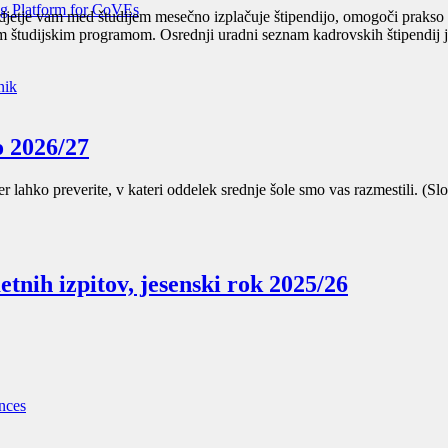
g Platform for CoVEs
odjetje vam med študijem mesečno izplačuje štipendijo, omogoči prakso
šim študijskim programom. Osrednji uradni seznam kadrovskih štipendij 
nik
o 2026/27
r lahko preverite, v kateri oddelek srednje šole smo vas razmestili. (
tnih izpitov, jesenski rok 2025/26
nces