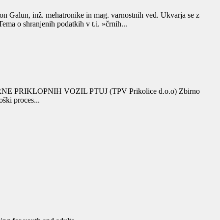
on Galun, inž. mehatronike in mag. varnostnih ved. Ukvarja se z
ema o shranjenih podatkih v t.i. »črnih...
 TOVARNE PRIKLOPNIH VOZIL PTUJ (TPV Prikolice d.o.o) Zbirno
ški proces...