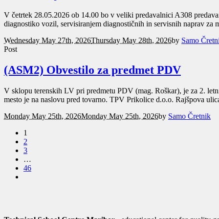
V četrtek 28.05.2026 ob 14.00 bo v veliki predavalnici A308 predavan
diagnostiko vozil, servisiranjem diagnostičnih in servisnih naprav za 
Wednesday May 27th, 2026
Thursday May 28th, 2026
by
Samo Čretn
Post
(ASM2) Obvestilo za predmet PDV
V sklopu terenskih LV pri predmetu PDV (mag. Roškar), je za 2. 
mesto je na naslovu pred tovarno. TPV Prikolice d.o.o. Rajšpova ulica
Monday May 25th, 2026
Monday May 25th, 2026
by
Samo Čretnik
1
2
3
…
46