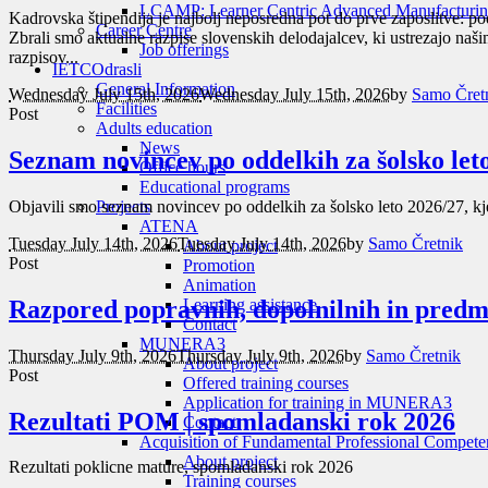
LCAMP: Learner Centric Advanced Manufacturin
Kadrovska štipendija je najbolj neposredna pot do prve zaposlitve: p
Career Centre
Zbrali smo aktualne razpise slovenskih delodajalcev, ki ustrezajo na
Job offerings
razpisov...
IETC
Odrasli
General Information
Wednesday July 15th, 2026
Wednesday July 15th, 2026
by
Samo Čret
Facilities
Post
Adults education
News
Seznam novincev po oddelkih za šolsko let
Office hours
Educational programs
Objavili smo seznam novincev po oddelkih za šolsko leto 2026/27, kje
Projects
ATENA
Tuesday July 14th, 2026
Tuesday July 14th, 2026
by
Samo Čretnik
About project
Post
Promotion
Animation
Razpored popravnih, dopolnilnih in predme
Learning assistance
Contact
MUNERA3
Thursday July 9th, 2026
Thursday July 9th, 2026
by
Samo Čretnik
About project
Post
Offered training courses
Application for training in MUNERA3
Rezultati POM | spomladanski rok 2026
Contact
Acquisition of Fundamental Professional Compete
About project
Rezultati poklicne mature, spomladanski rok 2026
Training courses