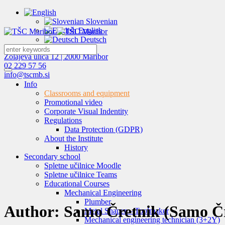
Slovenian
English
Deutsch
Zolajeva ulica 12 | 2000 Maribor
02 229 57 56
info@tscmb.si
Info
Classrooms and equipment
Promotional video
Corporate Visual Indentity
Regulations
Data Protection (GDPR)
About the Institute
History
Secondary school
Spletne učilnice Moodle
Spletne učilnice Teams
Educational Courses
Mechanical Engineering
Plumber
Author:
Samo Čretnik
(Samo Čr
Metal Shaper – Toolmaker
Mechanical engineering technician (3+2Y)