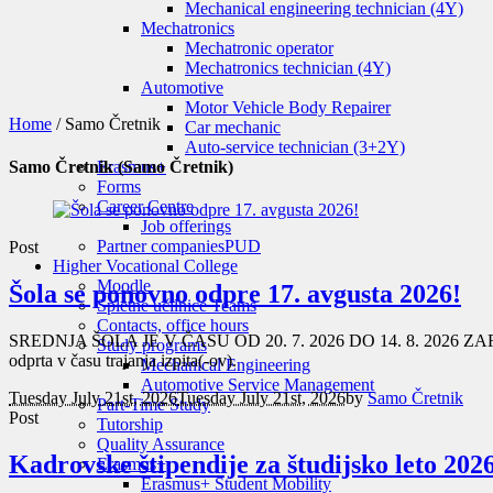
Mechanical engineering technician (4Y)
Mechatronics
Mechatronic operator
Mechatronics technician (4Y)
Automotive
Motor Vehicle Body Repairer
Home
/
Samo Čretnik
Car mechanic
Auto-service technician (3+2Y)
Erasmus+
Samo Čretnik (Samo Čretnik)
Forms
Career Centre
Job offerings
Partner companies
PUD
Post
Higher Vocational College
Moodle
Šola se ponovno odpre 17. avgusta 2026!
Spletne učilnice Teams
Contacts, office hours
SREDNJA ŠOLA JE V ČASU OD 20. 7. 2026 DO 14. 8. 2026 ZARADI
Study programs
odprta v času trajanja izpita(-ov).
Mechanical Engineering
Automotive Service Management
Tuesday July 21st, 2026
Tuesday July 21st, 2026
by
Samo Čretnik
Part-Time Study
Post
Tutorship
Quality Assurance
Kadrovske štipendije za študijsko leto 202
Erasmus+
Erasmus+ Student Mobility