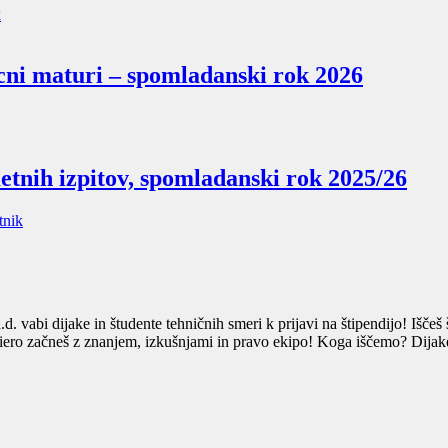
k
cni maturi – spomladanski rok 2026
tnih izpitov, spomladanski rok 2025/26
tnik
e in študente tehničnih smeri k prijavi na štipendijo! Iščeš štipe
riero začneš z znanjem, izkušnjami in pravo ekipo! Koga iščemo? Dijake t