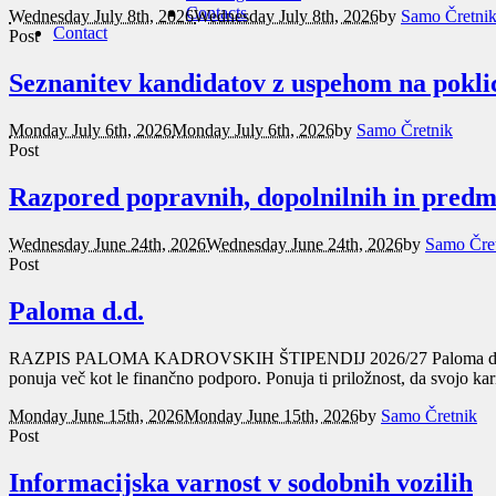
Contacts
Wednesday July 8th, 2026
Wednesday July 8th, 2026
by
Samo Čretni
Contact
Post
Seznanitev kandidatov z uspehom na pokli
Monday July 6th, 2026
Monday July 6th, 2026
by
Samo Čretnik
Post
Razpored popravnih, dopolnilnih in predme
Wednesday June 24th, 2026
Wednesday June 24th, 2026
by
Samo Čre
Post
Paloma d.d.
RAZPIS PALOMA KADROVSKIH ŠTIPENDIJ 2026/27 Paloma d.d. vabi dijak
ponuja več kot le finančno podporo. Ponuja ti priložnost, da svojo ka
Monday June 15th, 2026
Monday June 15th, 2026
by
Samo Čretnik
Post
Informacijska varnost v sodobnih vozilih