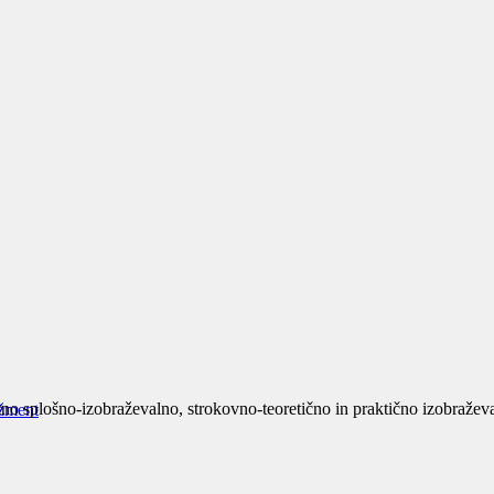
no splošno-izobraževalno, strokovno-teoretično in praktično izobraževan
žment