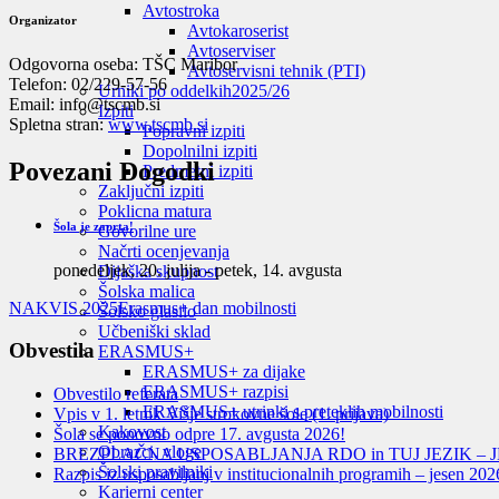
Avtostroka
Organizator
Avtokaroserist
Avtoserviser
Odgovorna oseba:
TŠC Maribor
Avtoservisni tehnik (PTI)
Telefon:
02/229-57-56
Urniki po oddelkih
2025/26
Email:
info@tscmb.si
Izpiti
Spletna stran:
www.tscmb.si
Popravni izpiti
Dopolnilni izpiti
Povezani Dogodki
Predmetni izpiti
Zaključni izpiti
Poklicna matura
Šola je zaprta!
Govorilne ure
Načrti ocenjevanja
ponedeljek, 20. julija
-
petek, 14. avgusta
Dijaška skupnost
Šolska malica
NAKVIS 2025
Erasmus+ dan mobilnosti
Šolsko glasilo
Učbeniški sklad
Obvestila
ERASMUS+
ERASMUS+ za dijake
ERASMUS+ razpisi
Obvestilo referata
ERASMUS+ utrinki s preteklih mobilnosti
Vpis v 1. letnik Višje strokovne šole (1. prijava)
Kakovost
Šola se ponovno odpre 17. avgusta 2026!
Obrazci, vloge
BREZPLAČNA USPOSABLJANJA RDO in TUJ JEZIK – J
Šolski pravilniki
Razpis iz usposabljanj v institucionalnih programih – jesen 202
Karierni center