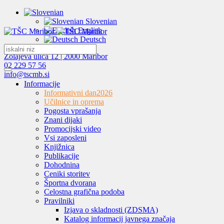
Slovenian
English
Deutsch
Zolajeva ulica 12 | 2000 Maribor
02 229 57 56
info@tscmb.si
Informacije
Informativni dan
2026
Učilnice in oprema
Pogosta vprašanja
Znani dijaki
Promocijski video
Vsi zaposleni
Knjižnica
Publikacije
Dohodnina
Ceniki storitev
Športna dvorana
Celostna grafična podoba
Pravilniki
Izjava o skladnosti (ZDSMA)
Katalog informacij javnega značaja