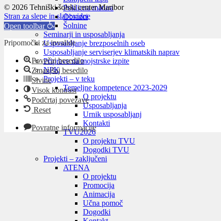
© 2026 Tehniški šolski center Maribor
Poklicna matura
Stran za slepe in slabovidne
Obrazci
Šolnine
Open toolbar
Seminarji in usposabljanja
Pripomočki za invalide
Usposabljanje brezposelnih oseb
Usposabljanje serviserjev klimatskih naprav
Povečaj besedilo
Priprave na mojstrske izpite
NPK
Zmanjšaj besedilo
Projekti – v teku
Sivine
Temeljne kompetence 2023-2029
Visok kontrast
O projektu
Podčrtaj povezave
Usposabljanja
Reset
Urnik usposabljanj
Kontakti
Povratne informacije
TVU
2026
O projektu TVU
Dogodki TVU
Projekti – zaključeni
ATENA
O projektu
Promocija
Animacija
Učna pomoč
Dogodki
Kontakt