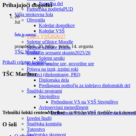
Ponudba del
Prihajajoči dogodki
Partnerska podjetja
PUD
Višja strokovna šola
20
Obvestila
Jul
Koledar dogodkov
Koledar VSŠ
Šola je zaprta!
Vpis v VSŠ
2026/27
Spletne učilnice Moodle
ponedeljek, 20. julija
-
petek, 14. avgusta
Spletne učilnice Teams
TŠC Maribor
Urniki in seznami skupin
2025/26
Spletni urniki
Prikaži celoten koledar…
Kontakti, uradne ure, govorilne ure
Prijava na izpit, izpitni roki
TŠC Maribor
Obrazci (diplomiranje, PRI)
Diplomska dela
Predlagana področja za izdelavo diplomskih del
Študijski programi
Strojništvo
Prehodnost VS na VSŠ Strojništvo
Avtoservisni menedžment
Tehniški šolski center Maribor
- izobraževalno središče za kakovost
Prehodnost VS na VSŠ Avtoservisni mened
Izredni študij
O šoli
Študijska komisija
Tutorstvo
Študentska skupnost
O zavodu