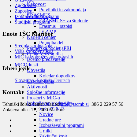
Kakovost
Zgodovina
Pravilniki in zakonodaja
Zaposleni
ERASMUS+
Izobraževalni programi
ERASMUS+ za študente
Študijski programi
Erasmus+ razpisi
LCAMP
Enote TŠC Maribor
Karierni center
Ponudba del
Srednja strojna šola
Partnerska podjetja
PRI
Višja strokovna šola
Cenik VSŠ študija
MIC in izobraževanje odraslih
Iščemo predavatelje
MIC
Odrasli
Izberi jezik
Obvestila
Koledar dogodkov
Slovenian
English
Deutsch
Usposabljanja
Aktivnosti
Kontakt
Splošne informacije
Prostori v MIC-u
Izobraževanje odraslih
Tehniški šolski center Maribor
info@tscmb.si
+386 2 229 57 56
Vpis
2026/27
Zolajeva ulica 12, 2000 Maribor
Novice
Uradne ure
Izobraževalni programi
Urniki
Zaključni izpit