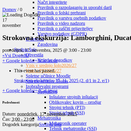
Načrt integritete
Pravilnik o razpolaganju in uporabi daril
Domov
/
0
Pravilnik o šolski prehrani
Pravilnik o varstvu osebnih podatkov
17
Pravilnik o video nadzoru
november
Pravilnik o zaščiti prijaviteljev
Varstvo podatkov (GDPR)
Strokovna ekskurzija: Lamborghini, Ducati 
O zavodu
Zgodovina
Srednja šola
ponedeljek, 17. novembra, 2025 @ 3:00
-
23:00
Obvestila
«Vsi Dogodki
Koledar dogodkov
+ Google koledar
+ ICal izvoz
Vpis v srednjo šolo
2026/27
This event has passed.
Vpis v PTI
2026/27
Spletne učilnice Moodle
Strokovna ekskurzija: 17. 11. 2025 (2. d/1 in 2. e/1)
Spletne učilnice Teams
Izobraževalni programi
+ Google koledar
+ ICal izvoz
Strojništvo
Inštalater strojnih inštalacij
Oblikovalec kovin – orodjar
Podrobnosti
Strojni tehnik (PTI)
Strojni tehnik (SSI)
Datum:
ponedeljek, 17. novembra, 2025
Mehatronika
Čas:
3:00 - 23:00
Mehatronik operater
Dogodek kategorija
Srednja šola
Tehnik mehatronike (SSI)