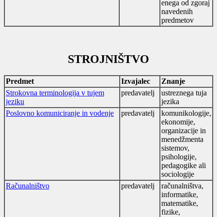
enega od zgoraj
navedenih
predmetov
STROJNIŠTVO
Predmet
Izvajalec
Znanje
Strokovna terminologija v tujem
predavatelj
ustreznega tuja
jeziku
jezika
Poslovno komuniciranje in vodenje
predavatelj
komunikologije,
ekonomije,
organizacije in
menedžmenta
sistemov,
psihologije,
pedagogike ali
sociologije
Računalništvo
predavatelj
računalništva,
informatike,
matematike,
fizike,