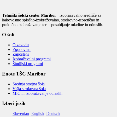
Tehniški šolski center Maribor
- izobraževalno središče za
kakovostno splošno-izobraževalno, strokovno-teoretično in
praktično izobraževanje ter usposabljanje mladine in odraslih.
O šoli
O zavodu
Zgodovina
Zaposleni
Izobraževalni programi
Študijski programi
Enote TŠC Maribor
Srednja strojna šola
Višja strokovna šola
MIC in izobraževanje odraslih
Izberi jezik
Slovenian
English
Deutsch