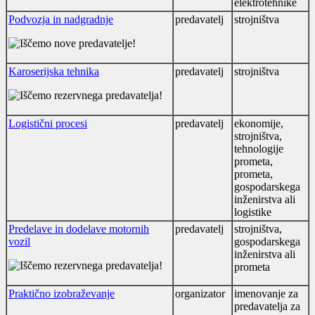
elektrotehnike
Podvozja in nadgradnje
predavatelj
strojništva
Karoserijska tehnika
predavatelj
strojništva
Logistični procesi
predavatelj
ekonomije,
strojništva,
tehnologije
prometa,
prometa,
gospodarskega
inženirstva ali
logistike
Predelave in dodelave motornih
predavatelj
strojništva,
vozil
gospodarskega
inženirstva ali
prometa
Praktično izobraževanje
organizator
imenovanje za
predavatelja za