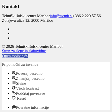
Kontakt
Tehniški šolski center Maribor
info@tscmb.si
+386 2 229 57 56
Zolajeva ulica 12, 2000 Maribor
© 2026 Tehniški šolski center Maribor
Stran za slepe in slabovidne
Open toolbar
Pripomočki za invalide
Povečaj besedilo
Zmanjšaj besedilo
Sivine
Visok kontrast
Podčrtaj povezave
Reset
Povratne informacije