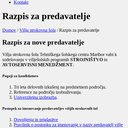
Kontakt
Razpis za predavatelje
Domov
/
Višja strokovna šola
/
Razpis za predavatelje
Razpis za nove predavatelje
Višja strokovna šola Tehniškega šolskega centra Maribor vabi k
sodelovanju v višješolskih programih
STROJNIŠTVO
in
AVTOSERVISNI MENEDŽMENT
.
Pogoji za kandidaturo
Tri leta delovnih izkušenj na predmetnem področju.
Reference na področju izobraževanja.
Univerzitetna izobrazba
.
Postopek za imenovanje predavateljev višjih strokovnih šol
Dovoljenja in priglasitve
Pravilnik o postopku za imenovanje v naziv predavatelj višje