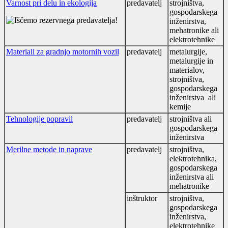
Varnost pri delu in ekologija
predavatelj
strojništva,
gospodarskega
inženirstva,
mehatronike ali
elektrotehnike
Materiali za gradnjo motornih vozil
predavatelj
metalurgije,
metalurgije in
materialov,
strojništva,
gospodarskega
inženirstva ali
kemije
Tehnologije popravil
predavatelj
strojništva ali
gospodarskega
inženirstva
Merilne metode in naprave
predavatelj
strojništva,
elektrotehnika,
gospodarskega
inženirstva ali
mehatronike
inštruktor
strojništva,
gospodarskega
inženirstva,
elektrotehnike