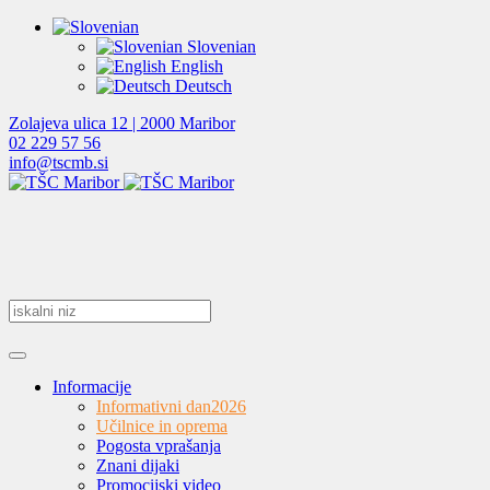
Slovenian
English
Deutsch
Zolajeva ulica 12 | 2000 Maribor
02 229 57 56
info@tscmb.si
Informacije
Informativni dan
2026
Učilnice in oprema
Pogosta vprašanja
Znani dijaki
Promocijski video