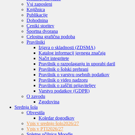
Vsi zaposleni
Knjižnica
Publikacije
Dohodnina
Ceniki storitev
Športna dvorana
Celostna grafična podoba
Pravilniki
Izjava o skladnosti (ZDSMA)
Katalog informacij javnega značaja
Načrt integritete
Pravilnik o razpolaganju in uporabi daril
Pravilnik o šolski prehrani
Pravilnik o varstvu osebnih podatkov
Pravilnik o video nadzoru
Pravilnik o zaščiti prijaviteljev
Varstvo podatkov (GDPR)
O zavodu
Zgodovina
Srednja šola
Obvestila
Koledar dogodkov
Vpis v srednjo šolo
2026/27
Vpis v PTI
2026/27
Spletne učilnice Moodle