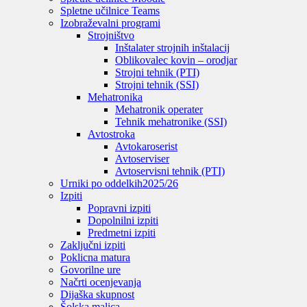
Spletne učilnice Teams
Izobraževalni programi
Strojništvo
Inštalater strojnih inštalacij
Oblikovalec kovin – orodjar
Strojni tehnik (PTI)
Strojni tehnik (SSI)
Mehatronika
Mehatronik operater
Tehnik mehatronike (SSI)
Avtostroka
Avtokaroserist
Avtoserviser
Avtoservisni tehnik (PTI)
Urniki po oddelkih
2025/26
Izpiti
Popravni izpiti
Dopolnilni izpiti
Predmetni izpiti
Zaključni izpiti
Poklicna matura
Govorilne ure
Načrti ocenjevanja
Dijaška skupnost
Šolska malica