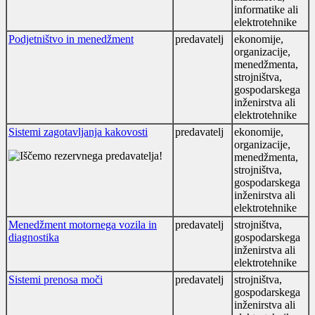
informatike ali
elektrotehnike
Podjetništvo in menedžment
predavatelj
ekonomije,
organizacije,
menedžmenta,
strojništva,
gospodarskega
inženirstva ali
elektrotehnike
Sistemi zagotavljanja kakovosti
predavatelj
ekonomije,
organizacije,
menedžmenta,
strojništva,
gospodarskega
inženirstva ali
elektrotehnike
Menedžment motornega vozila in
predavatelj
strojništva,
diagnostika
gospodarskega
inženirstva ali
elektrotehnike
Sistemi prenosa moči
predavatelj
strojništva,
gospodarskega
inženirstva ali