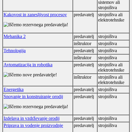
sistemov ali
strojništva
Kakovost in zanesljivost procesov
predavatelj
strojništva ali
elektrotehnike
Mehanika 2
predavatelj
strojništva
inštruktor
strojništva
Tehnologija
predavatelj
strojništva
inštruktor
strojništva
Avtomatizacija in robotika
predavatelj
strojništva ali
elektrotehnike
inštruktor
strojništva ali
elektrotehnike
Energetika
predavatelj
strojništva
Snovanje in konstruiranje orodij
predavatelj
strojništva
Izdelava in vzdrževanje orodij
predavatelj
strojništva
Priprava in vodenje proizvodnje
predavatelj
strojništva