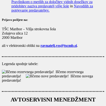
Pravilnikom o merilih za določitev vidnih dosežkov za
pridobitev naziva predavatelj višje šole
in
Navodilih za
potrjevanje predavateljev.
Prijavo pošljete na:
TŠC Maribor – Višja strokovna šola
Zolajeva ulica 12
2000 Maribor
ali v elektronski obliki na
ravnatelj.vss@tscmb.si
.
Legenda spodnje tabele:
Iščemo rezervnega
predavatelja!
Iščemo novega
predavatelja!
AVTOSERVISNI MENEDŽMENT