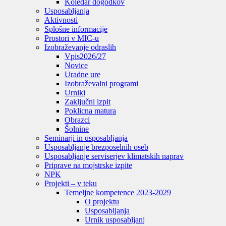
Koledar dogodkov
Usposabljanja
Aktivnosti
Splošne informacije
Prostori v MIC-u
Izobraževanje odraslih
Vpis
2026/27
Novice
Uradne ure
Izobraževalni programi
Urniki
Zaključni izpit
Poklicna matura
Obrazci
Šolnine
Seminarji in usposabljanja
Usposabljanje brezposelnih oseb
Usposabljanje serviserjev klimatskih naprav
Priprave na mojstrske izpite
NPK
Projekti – v teku
Temeljne kompetence 2023-2029
O projektu
Usposabljanja
Urnik usposabljanj