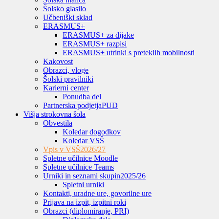
Šolsko glasilo
Učbeniški sklad
ERASMUS+
ERASMUS+ za dijake
ERASMUS+ razpisi
ERASMUS+ utrinki s preteklih mobilnosti
Kakovost
Obrazci, vloge
Šolski pravilniki
Karierni center
Ponudba del
Partnerska podjetja
PUD
Višja strokovna šola
Obvestila
Koledar dogodkov
Koledar VSŠ
Vpis v VSŠ
2026/27
Spletne učilnice Moodle
Spletne učilnice Teams
Urniki in seznami skupin
2025/26
Spletni urniki
Kontakti, uradne ure, govorilne ure
Prijava na izpit, izpitni roki
Obrazci (diplomiranje, PRI)