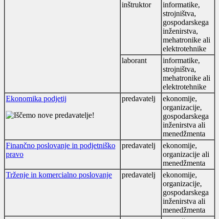
inštruktor
informatike,
strojništva,
gospodarskega
inženirstva,
mehatronike ali
elektrotehnike
laborant
informatike,
strojništva,
mehatronike ali
elektrotehnike
Ekonomika podjetij
predavatelj
ekonomije,
organizacije,
gospodarskega
inženirstva ali
menedžmenta
Finančno poslovanje in podjetniško
predavatelj
ekonomije,
pravo
organizacije ali
menedžmenta
Trženje in komercialno poslovanje
predavatelj
ekonomije,
organizacije,
gospodarskega
inženirstva ali
menedžmenta