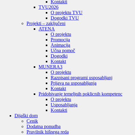
Kontakti
TVU
2026
O projektu TVU
Dogodki TVU
Projekti – zaključeni
ATENA
O projektu
Promocija
Animacija
Učna pomoč
Dogodki
Kontakt
MUNERA3
O projektu
Razpisani programi usposabljanj
Prijava na usposabljanja
Kontakt
Pridobivanje temeljnih poklicnih kompetenc
O projektu
Usposabljanja
Kontakti
Dijaški dom
Cenik
Dodatna ponudba
Pravilnik hišnega reda