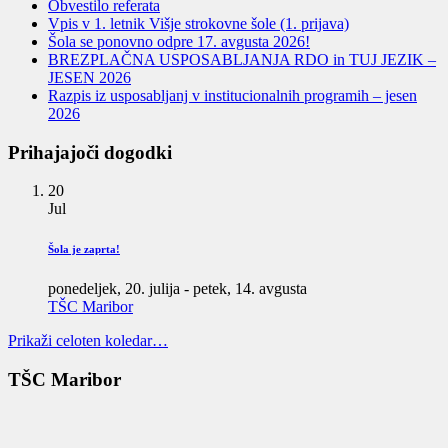
Obvestilo referata
Vpis v 1. letnik Višje strokovne šole (1. prijava)
Šola se ponovno odpre 17. avgusta 2026!
BREZPLAČNA USPOSABLJANJA RDO in TUJ JEZIK –
JESEN 2026
Razpis iz usposabljanj v institucionalnih programih – jesen
2026
Prihajajoči dogodki
20
Jul
Šola je zaprta!
ponedeljek, 20. julija
-
petek, 14. avgusta
TŠC Maribor
Prikaži celoten koledar…
TŠC Maribor