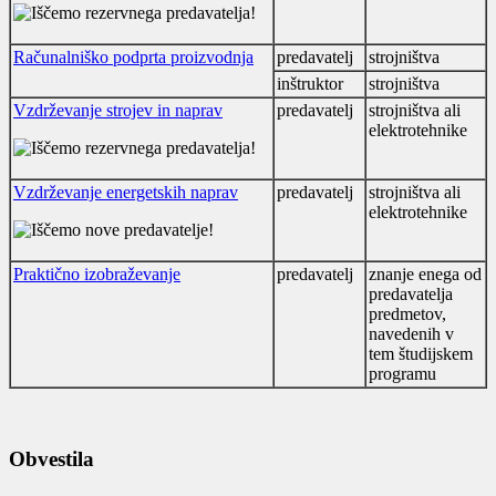
Računalniško podprta proizvodnja
predavatelj
strojništva
inštruktor
strojništva
Vzdrževanje strojev in naprav
predavatelj
strojništva ali
elektrotehnike
Vzdrževanje energetskih naprav
predavatelj
strojništva ali
elektrotehnike
Praktično izobraževanje
predavatelj
znanje enega od
predavatelja
predmetov,
navedenih v
tem študijskem
programu
Obvestila