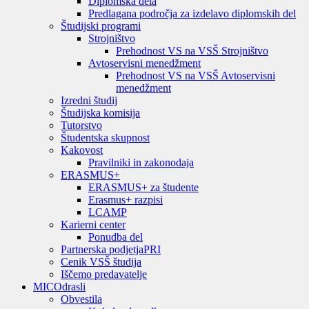
Diplomska dela
Predlagana področja za izdelavo diplomskih del
Študijski programi
Strojništvo
Prehodnost VS na VSŠ Strojništvo
Avtoservisni menedžment
Prehodnost VS na VSŠ Avtoservisni
menedžment
Izredni študij
Študijska komisija
Tutorstvo
Študentska skupnost
Kakovost
Pravilniki in zakonodaja
ERASMUS+
ERASMUS+ za študente
Erasmus+ razpisi
LCAMP
Karierni center
Ponudba del
Partnerska podjetja
PRI
Cenik VSŠ študija
Iščemo predavatelje
MIC
Odrasli
Obvestila