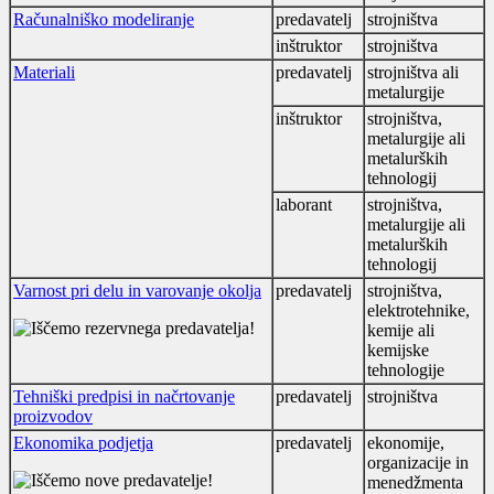
Računalniško modeliranje
predavatelj
strojništva
inštruktor
strojništva
Materiali
predavatelj
strojništva ali
metalurgije
inštruktor
strojništva,
metalurgije ali
metalurških
tehnologij
laborant
strojništva,
metalurgije ali
metalurških
tehnologij
Varnost pri delu in varovanje okolja
predavatelj
strojništva,
elektrotehnike,
kemije ali
kemijske
tehnologije
Tehniški predpisi in načrtovanje
predavatelj
strojništva
proizvodov
Ekonomika podjetja
predavatelj
ekonomije,
organizacije in
menedžmenta