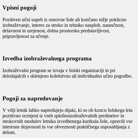
Vpisni pogoji
Pozitiven učni uspeh iz osnovne šole ali končano nižje poklicno
izobraževanje, interes za stroko in tehniko nasploh, natančnost,
delavnost in urejenost, dobra prostorska predstavljivost,
pripravljenost za učenje.
Izvedba izobraževalnega programa
Izobraževalni program se izvaja v šolski organizaciji in pri
delodajalcih s sklenjeno kolektivno ali individualno učno pogodbo.
Pogoji za napredovanje
V višji letnik lahko napredujejo dijaki, ki so ob koncu šolskega leta
pozitivno ocenjeni iz vseh splošnoizobraževalnih predmetov in
strokovnih modulov letnika izvedbenega kurikula šole, opravili vse
interesne dejavnosti in vse obveznosti praktičnega usposabljanja z
delom.