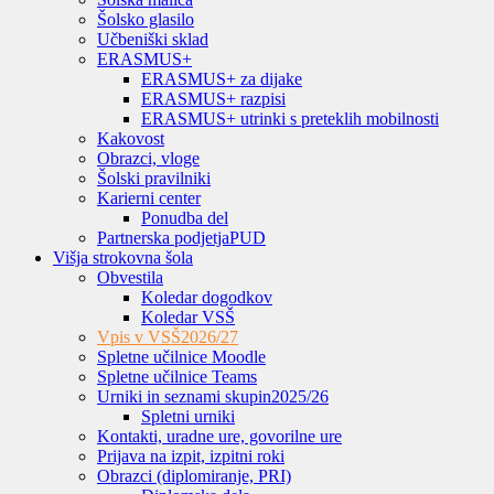
Šolsko glasilo
Učbeniški sklad
ERASMUS+
ERASMUS+ za dijake
ERASMUS+ razpisi
ERASMUS+ utrinki s preteklih mobilnosti
Kakovost
Obrazci, vloge
Šolski pravilniki
Karierni center
Ponudba del
Partnerska podjetja
PUD
Višja strokovna šola
Obvestila
Koledar dogodkov
Koledar VSŠ
Vpis v VSŠ
2026/27
Spletne učilnice Moodle
Spletne učilnice Teams
Urniki in seznami skupin
2025/26
Spletni urniki
Kontakti, uradne ure, govorilne ure
Prijava na izpit, izpitni roki
Obrazci (diplomiranje, PRI)