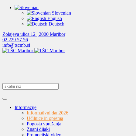
Slovenian
English
Deutsch
Zolajeva ulica 12 | 2000 Maribor
02 229 57 56
info@tscmb.si
Informacije
Informativni dan
2026
Učilnice in oprema
Pogosta vprašanja
Znani dijaki
Promocijski video