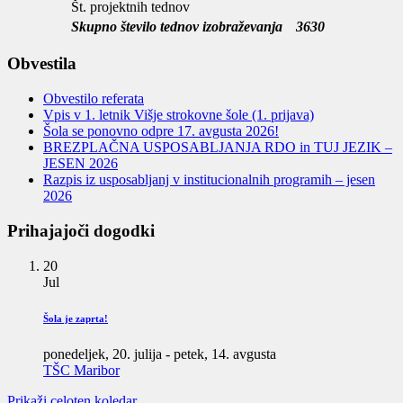
Št. projektnih tednov
Skupno število tednov izobraževanja
3630
Obvestila
Obvestilo referata
Vpis v 1. letnik Višje strokovne šole (1. prijava)
Šola se ponovno odpre 17. avgusta 2026!
BREZPLAČNA USPOSABLJANJA RDO in TUJ JEZIK –
JESEN 2026
Razpis iz usposabljanj v institucionalnih programih – jesen
2026
Prihajajoči dogodki
20
Jul
Šola je zaprta!
ponedeljek, 20. julija
-
petek, 14. avgusta
TŠC Maribor
Prikaži celoten koledar…