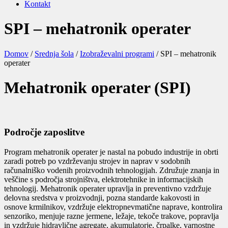
Kontakt
SPI – mehatronik operater
Domov
/
Srednja šola
/
Izobraževalni programi
/
SPI – mehatronik
operater
Mehatronik operater (SPI)
Področje zaposlitve
Program mehatronik operater je nastal na pobudo industrije in obrti
zaradi potreb po vzdrževanju strojev in naprav v sodobnih
računalniško vodenih proizvodnih tehnologijah. Združuje znanja in
veščine s področja strojništva, elektrotehnike in informacijskih
tehnologij. Mehatronik operater upravlja in preventivno vzdržuje
delovna sredstva v proizvodnji, pozna standarde kakovosti in
osnove krmilnikov, vzdržuje elektropnevmatične naprave, kontrolira
senzoriko, menjuje razne jermene, ležaje, tekoče trakove, popravlja
in vzdržuje hidravlične agregate, akumulatorje, črpalke, varnostne