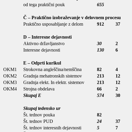
od tega praktični pouk
655
Č – Praktično izobraževanje v delovnem procesu
Praktično usposabljanje z delom
912
37
D – Interesne dejavnosti
Aktivno državljanstvo
30
2
Interesne dejavnosti
130
6
E – Odprti kurikul
OKM1
Strokovna angleščina/nemščina
82
4
OKM2
Gradnja mehatronskih sistemov
213
12
OKM3
Gradnja elekt. In elektr. sistemov
213
12
OKM4
Strojna obdelava
66
2
Skupaj E
574
30
Skupaj tedensko ur
Št. tednov pouka
82
Št. tednov PUD
24
37
Št. tednov interesnih dejavnosti
5
7