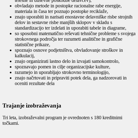
telesne in duševne poškodbe delavcev),
obvladajo metode in postopke racionalne rabe energije,
materiala in časa ter poznajo postopke reciklaže,
znajo uporabiti in narisati enostavne delavniške risbe strojnih
delov in sestavne risbe manjših sklopov v skladu s
standardizacijo ter izdelati in uporabiti tabele in diagrame,
so sposobni matematično reševati tehnične probleme s svojega
strokovnega področja ter razumeti analitične in grafične
statistične prikaze,
spoznajo osnove podjetništva, obvladovanje stroškov in
kalkulacij,
znajo organizirati lastno delo in izvajati samokontrolo,
spoznavajo pomen in cilje organizacijske kulture,
razumejo in uporabljajo strokovno terminologijo,
znajo načrtovati in pripraviti potek dela, ga nadzorovati in
oceniti rezultate dela
Trajanje izobraževanja
Tri leta, izobraževalni program je ovrednoten s 180 kreditnimi
točkami.