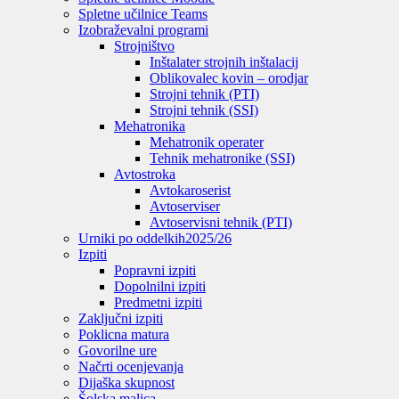
Spletne učilnice Teams
Izobraževalni programi
Strojništvo
Inštalater strojnih inštalacij
Oblikovalec kovin – orodjar
Strojni tehnik (PTI)
Strojni tehnik (SSI)
Mehatronika
Mehatronik operater
Tehnik mehatronike (SSI)
Avtostroka
Avtokaroserist
Avtoserviser
Avtoservisni tehnik (PTI)
Urniki po oddelkih
2025/26
Izpiti
Popravni izpiti
Dopolnilni izpiti
Predmetni izpiti
Zaključni izpiti
Poklicna matura
Govorilne ure
Načrti ocenjevanja
Dijaška skupnost
Šolska malica