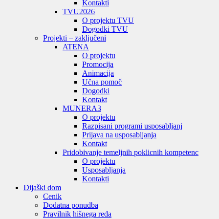
Kontakti
TVU
2026
O projektu TVU
Dogodki TVU
Projekti – zaključeni
ATENA
O projektu
Promocija
Animacija
Učna pomoč
Dogodki
Kontakt
MUNERA3
O projektu
Razpisani programi usposabljanj
Prijava na usposabljanja
Kontakt
Pridobivanje temeljnih poklicnih kompetenc
O projektu
Usposabljanja
Kontakti
Dijaški dom
Cenik
Dodatna ponudba
Pravilnik hišnega reda