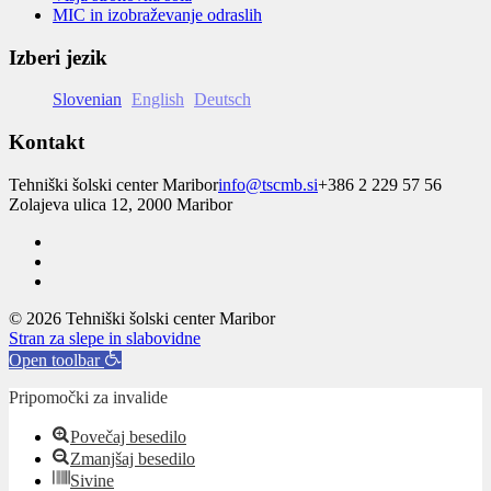
MIC in izobraževanje odraslih
Izberi jezik
Slovenian
English
Deutsch
Kontakt
Tehniški šolski center Maribor
info@tscmb.si
+386 2 229 57 56
Zolajeva ulica 12, 2000 Maribor
© 2026 Tehniški šolski center Maribor
Stran za slepe in slabovidne
Open toolbar
Pripomočki za invalide
Povečaj besedilo
Zmanjšaj besedilo
Sivine