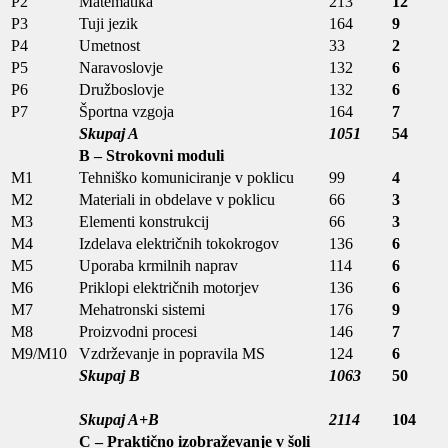
P2
Matematika
213
12
P3
Tuji jezik
164
9
P4
Umetnost
33
2
P5
Naravoslovje
132
6
P6
Družboslovje
132
6
P7
Športna vzgoja
164
7
Skupaj A
1051
54
B – Strokovni moduli
M1
Tehniško komuniciranje v poklicu
99
4
M2
Materiali in obdelave v poklicu
66
3
M3
Elementi konstrukcij
66
3
M4
Izdelava električnih tokokrogov
136
6
M5
Uporaba krmilnih naprav
114
6
M6
Priklopi električnih motorjev
136
6
M7
Mehatronski sistemi
176
9
M8
Proizvodni procesi
146
7
M9/M10
Vzdrževanje in popravila MS
124
6
Skupaj B
1063
50
Skupaj A+B
2114
104
C – Praktično izobraževanje v šoli