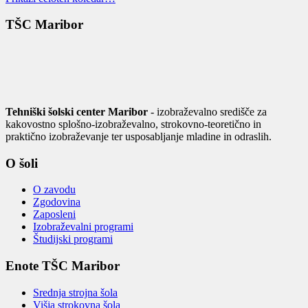
TŠC Maribor
Tehniški šolski center Maribor
- izobraževalno središče za
kakovostno splošno-izobraževalno, strokovno-teoretično in
praktično izobraževanje ter usposabljanje mladine in odraslih.
O šoli
O zavodu
Zgodovina
Zaposleni
Izobraževalni programi
Študijski programi
Enote TŠC Maribor
Srednja strojna šola
Višja strokovna šola