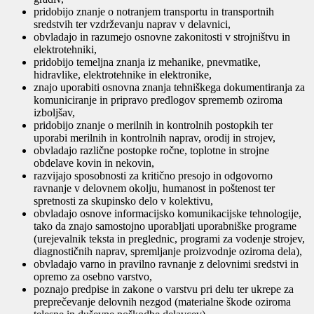
pridobijo znanje o notranjem transportu in transportnih
sredstvih ter vzdrževanju naprav v delavnici,
obvladajo in razumejo osnovne zakonitosti v strojništvu in
elektrotehniki,
pridobijo temeljna znanja iz mehanike, pnevmatike,
hidravlike, elektrotehnike in elektronike,
znajo uporabiti osnovna znanja tehniškega dokumentiranja za
komuniciranje in pripravo predlogov sprememb oziroma
izboljšav,
pridobijo znanje o merilnih in kontrolnih postopkih ter
uporabi merilnih in kontrolnih naprav, orodij in strojev,
obvladajo različne postopke ročne, toplotne in strojne
obdelave kovin in nekovin,
razvijajo sposobnosti za kritično presojo in odgovorno
ravnanje v delovnem okolju, humanost in poštenost ter
spretnosti za skupinsko delo v kolektivu,
obvladajo osnove informacijsko komunikacijske tehnologije,
tako da znajo samostojno uporabljati uporabniške programe
(urejevalnik teksta in preglednic, programi za vodenje strojev,
diagnostičnih naprav, spremljanje proizvodnje oziroma dela),
obvladajo varno in pravilno ravnanje z delovnimi sredstvi in
opremo za osebno varstvo,
poznajo predpise in zakone o varstvu pri delu ter ukrepe za
preprečevanje delovnih nezgod (materialne škode oziroma