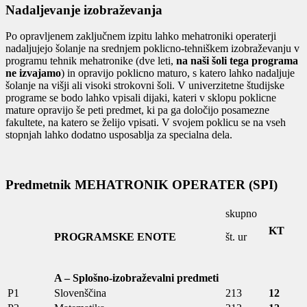
Nadaljevanje izobraževanja
Po opravljenem zaključnem izpitu lahko mehatroniki operaterji
nadaljujejo šolanje na srednjem poklicno-tehniškem izobraževanju v
programu tehnik mehatronike (dve leti,
na naši šoli tega programa
ne izvajamo
) in opravijo poklicno maturo, s katero lahko nadaljuje
šolanje na višji ali visoki strokovni šoli. V univerzitetne študijske
programe se bodo lahko vpisali dijaki, kateri v sklopu poklicne
mature opravijo še peti predmet, ki pa ga določijo posamezne
fakultete, na katero se želijo vpisati. V svojem poklicu se na vseh
stopnjah lahko dodatno usposablja za specialna dela.
Predmetnik MEHATRONIK OPERATER (SPI)
skupno
KT
PROGRAMSKE ENOTE
št. ur
A – Splošno-izobraževalni predmeti
P1
Slovenščina
213
12