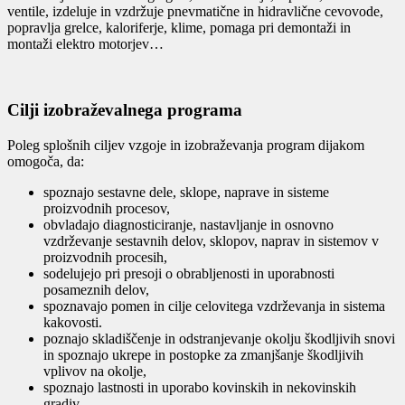
ventile, izdeluje in vzdržuje pnevmatične in hidravlične cevovode,
popravlja grelce, kaloriferje, klime, pomaga pri demontaži in
montaži elektro motorjev…
Cilji izobraževalnega programa
Poleg splošnih ciljev vzgoje in izobraževanja program dijakom
omogoča, da:
spoznajo sestavne dele, sklope, naprave in sisteme
proizvodnih procesov,
obvladajo diagnosticiranje, nastavljanje in osnovno
vzdrževanje sestavnih delov, sklopov, naprav in sistemov v
proizvodnih procesih,
sodelujejo pri presoji o obrabljenosti in uporabnosti
posameznih delov,
spoznavajo pomen in cilje celovitega vzdrževanja in sistema
kakovosti.
poznajo skladiščenje in odstranjevanje okolju škodljivih snovi
in spoznajo ukrepe in postopke za zmanjšanje škodljivih
vplivov na okolje,
spoznajo lastnosti in uporabo kovinskih in nekovinskih
gradiv,