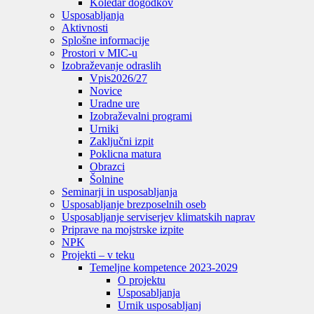
Koledar dogodkov
Usposabljanja
Aktivnosti
Splošne informacije
Prostori v MIC-u
Izobraževanje odraslih
Vpis
2026/27
Novice
Uradne ure
Izobraževalni programi
Urniki
Zaključni izpit
Poklicna matura
Obrazci
Šolnine
Seminarji in usposabljanja
Usposabljanje brezposelnih oseb
Usposabljanje serviserjev klimatskih naprav
Priprave na mojstrske izpite
NPK
Projekti – v teku
Temeljne kompetence 2023-2029
O projektu
Usposabljanja
Urnik usposabljanj