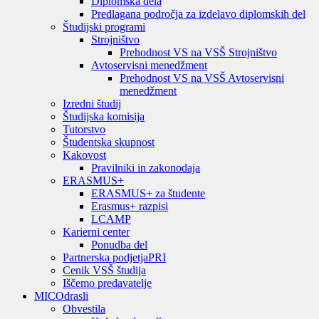
Diplomska dela
Predlagana področja za izdelavo diplomskih del
Študijski programi
Strojništvo
Prehodnost VS na VSŠ Strojništvo
Avtoservisni menedžment
Prehodnost VS na VSŠ Avtoservisni
menedžment
Izredni študij
Študijska komisija
Tutorstvo
Študentska skupnost
Kakovost
Pravilniki in zakonodaja
ERASMUS+
ERASMUS+ za študente
Erasmus+ razpisi
LCAMP
Karierni center
Ponudba del
Partnerska podjetja
PRI
Cenik VSŠ študija
Iščemo predavatelje
MIC
Odrasli
Obvestila