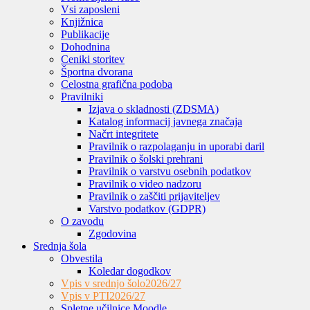
Vsi zaposleni
Knjižnica
Publikacije
Dohodnina
Ceniki storitev
Športna dvorana
Celostna grafična podoba
Pravilniki
Izjava o skladnosti (ZDSMA)
Katalog informacij javnega značaja
Načrt integritete
Pravilnik o razpolaganju in uporabi daril
Pravilnik o šolski prehrani
Pravilnik o varstvu osebnih podatkov
Pravilnik o video nadzoru
Pravilnik o zaščiti prijaviteljev
Varstvo podatkov (GDPR)
O zavodu
Zgodovina
Srednja šola
Obvestila
Koledar dogodkov
Vpis v srednjo šolo
2026/27
Vpis v PTI
2026/27
Spletne učilnice Moodle