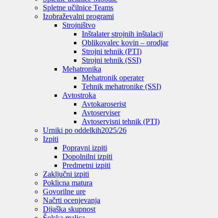
Spletne učilnice Teams
Izobraževalni programi
Strojništvo
Inštalater strojnih inštalacij
Oblikovalec kovin – orodjar
Strojni tehnik (PTI)
Strojni tehnik (SSI)
Mehatronika
Mehatronik operater
Tehnik mehatronike (SSI)
Avtostroka
Avtokaroserist
Avtoserviser
Avtoservisni tehnik (PTI)
Urniki po oddelkih
2025/26
Izpiti
Popravni izpiti
Dopolnilni izpiti
Predmetni izpiti
Zaključni izpiti
Poklicna matura
Govorilne ure
Načrti ocenjevanja
Dijaška skupnost
Šolska malica