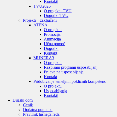
Kontakti
TVU
2026
O projektu TVU
Dogodki TVU
Projekti – zaključeni
ATENA
O projektu
Promocija
Animacija
Učna pomoč
Dogodki
Kontakt
MUNERA3
O projektu
Razpisani programi usposabljanj
Prijava na usposabljanja
Kontakt
Pridobivanje temeljnih poklicnih kompetenc
O projektu
Usposabljanja
Kontakti
Dijaški dom
Cenik
Dodatna ponudba
Pravilnik hišnega reda