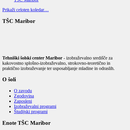
Prikaži celoten koledar…
TŠC Maribor
Tehniški šolski center Maribor
- izobraževalno središče za
kakovostno splošno-izobraževalno, strokovno-teoretično in
praktično izobraževanje ter usposabljanje mladine in odraslih.
O šoli
O zavodu
Zgodovina
Zaposleni
Izobraževalni programi
Študijski programi
Enote TŠC Maribor