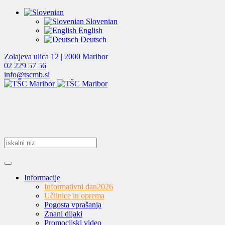
Slovenian
English
Deutsch
Zolajeva ulica 12 | 2000 Maribor
02 229 57 56
info@tscmb.si
Informacije
Informativni dan
2026
Učilnice in oprema
Pogosta vprašanja
Znani dijaki
Promocijski video