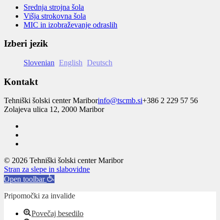
Srednja strojna šola
Višja strokovna šola
MIC in izobraževanje odraslih
Izberi jezik
Slovenian
English
Deutsch
Kontakt
Tehniški šolski center Maribor
info@tscmb.si
+386 2 229 57 56
Zolajeva ulica 12, 2000 Maribor
© 2026 Tehniški šolski center Maribor
Stran za slepe in slabovidne
Open toolbar
Pripomočki za invalide
Povečaj besedilo