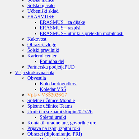
Šolsko glasilo
Učbeniški sklad
ERASMUS+
ERASMUS+ za dijake
ERASMUS+ razpisi
ERASMUS+ utrinki s preteklih mobilnosti
Kakovost
Obrazci, vloge
Šolski pravilniki
Karierni center
Ponudba del
Partnerska podjetja
PUD
Višja strokovna šola
Obvestila
Koledar dogodkov
Koledar VSŠ
Vpis v VSŠ
2026/27
Spletne učilnice Moodle
Spletne učilnice Teams
Urniki in seznami skupin
2025/26
Spletni urniki
Kontakti, uradne ure, govorilne ure
Prijava na izpit, izpitni roki
Obrazci (diplomiranje, PRI)