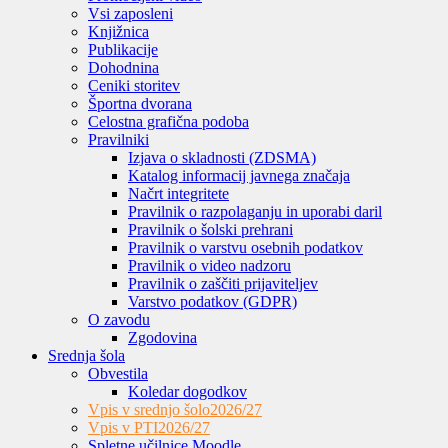
Vsi zaposleni
Knjižnica
Publikacije
Dohodnina
Ceniki storitev
Športna dvorana
Celostna grafična podoba
Pravilniki
Izjava o skladnosti (ZDSMA)
Katalog informacij javnega značaja
Načrt integritete
Pravilnik o razpolaganju in uporabi daril
Pravilnik o šolski prehrani
Pravilnik o varstvu osebnih podatkov
Pravilnik o video nadzoru
Pravilnik o zaščiti prijaviteljev
Varstvo podatkov (GDPR)
O zavodu
Zgodovina
Srednja šola
Obvestila
Koledar dogodkov
Vpis v srednjo šolo
2026/27
Vpis v PTI
2026/27
Spletne učilnice Moodle