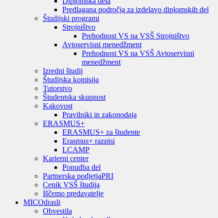
Diplomska dela
Predlagana področja za izdelavo diplomskih del
Študijski programi
Strojništvo
Prehodnost VS na VSŠ Strojništvo
Avtoservisni menedžment
Prehodnost VS na VSŠ Avtoservisni
menedžment
Izredni študij
Študijska komisija
Tutorstvo
Študentska skupnost
Kakovost
Pravilniki in zakonodaja
ERASMUS+
ERASMUS+ za študente
Erasmus+ razpisi
LCAMP
Karierni center
Ponudba del
Partnerska podjetja
PRI
Cenik VSŠ študija
Iščemo predavatelje
MIC
Odrasli
Obvestila