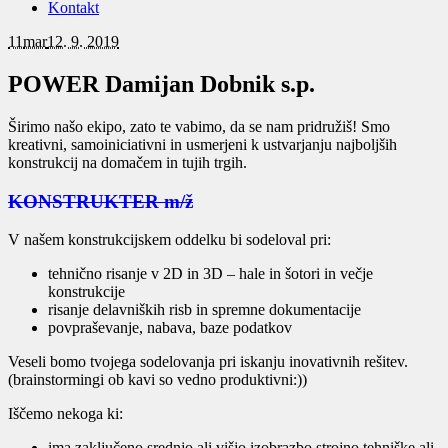
Kontakt
11
mar
12. 9. 2019
POWER Damijan Dobnik s.p.
Širimo našo ekipo, zato te vabimo, da se nam pridružiš! Smo
kreativni, samoiniciativni in usmerjeni k ustvarjanju najboljših
konstrukcij na domačem in tujih trgih.
KONSTRUKTER m/ž
V našem konstrukcijskem oddelku bi sodeloval pri:
tehnično risanje v 2D in 3D – hale in šotori in večje
konstrukcije
risanje delavniških risb in spremne dokumentacije
povpraševanje, nabava, baze podatkov
Veseli bomo tvojega sodelovanja pri iskanju inovativnih rešitev.
(brainstormingi ob kavi so vedno produktivni:))
Iščemo nekoga ki:
ima zaključeno srednjo ali višjo izobrazbo strojno tehniške ali