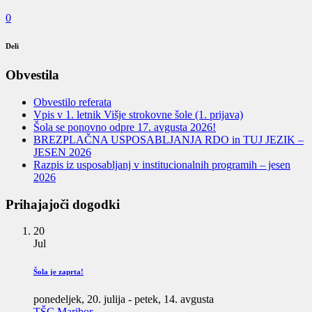
0
Deli
Obvestila
Obvestilo referata
Vpis v 1. letnik Višje strokovne šole (1. prijava)
Šola se ponovno odpre 17. avgusta 2026!
BREZPLAČNA USPOSABLJANJA RDO in TUJ JEZIK –
JESEN 2026
Razpis iz usposabljanj v institucionalnih programih – jesen
2026
Prihajajoči dogodki
20
Jul
Šola je zaprta!
ponedeljek, 20. julija
-
petek, 14. avgusta
TŠC Maribor