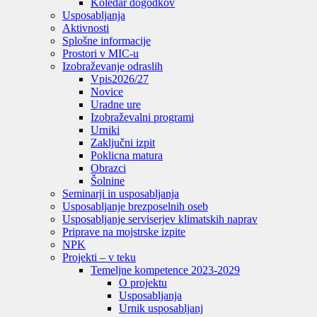
Koledar dogodkov
Usposabljanja
Aktivnosti
Splošne informacije
Prostori v MIC-u
Izobraževanje odraslih
Vpis
2026/27
Novice
Uradne ure
Izobraževalni programi
Urniki
Zaključni izpit
Poklicna matura
Obrazci
Šolnine
Seminarji in usposabljanja
Usposabljanje brezposelnih oseb
Usposabljanje serviserjev klimatskih naprav
Priprave na mojstrske izpite
NPK
Projekti – v teku
Temeljne kompetence 2023-2029
O projektu
Usposabljanja
Urnik usposabljanj