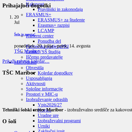
Kakovost
Prihajajoči dogodki
Pravilniki in zakonodaja
ERASMUS+
20
ERASMUS+ za študente
Jul
Erasmus+ razpisi
LCAMP
Šola je zaprta!
Karierni center
Ponudba del
ponedeljek, 20. julija
-
petek, 14. avgusta
Partnerska podjetja
PRI
TŠC Maribor
Cenik VSŠ študija
Iščemo predavatelje
Prikaži celoten koledar…
MIC
Odrasli
Obvestila
TŠC Maribor
Koledar dogodkov
Usposabljanja
Aktivnosti
Splošne informacije
Prostori v MIC-u
Izobraževanje odraslih
Vpis
2026/27
Tehniški šolski center Maribor
- izobraževalno središče za kakovost
Novice
Uradne ure
O šoli
Izobraževalni programi
Urniki
Zaključni izpit