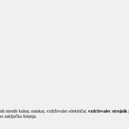
nih mestih kuhar, natakar, vzdrževalec-električar,
vzdrževalec strojnik
po zaključku šolanja.