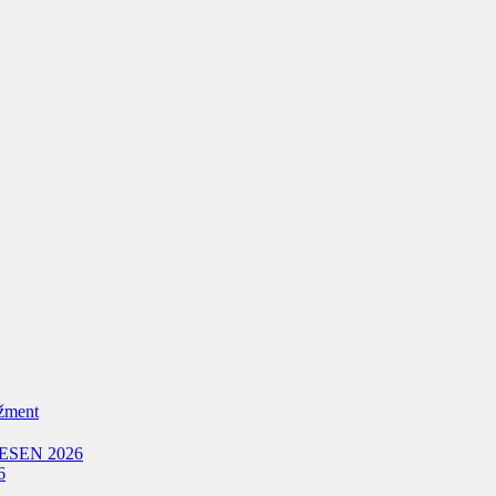
žment
ESEN 2026
6