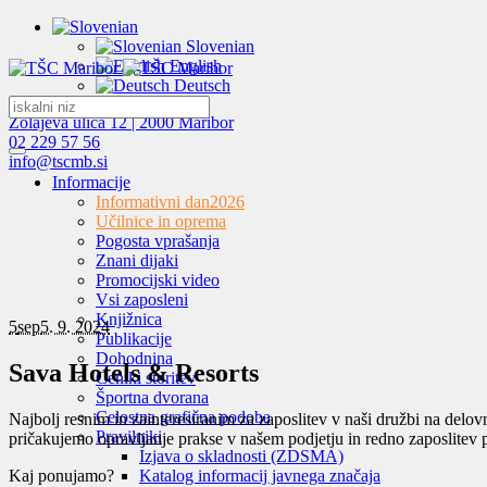
Slovenian
English
Deutsch
Zolajeva ulica 12 | 2000 Maribor
02 229 57 56
info@tscmb.si
Informacije
Informativni dan
2026
Učilnice in oprema
Pogosta vprašanja
Znani dijaki
Promocijski video
Vsi zaposleni
Knjižnica
5
sep
5. 9. 2024
Publikacije
Dohodnina
Sava Hotels & Resorts
Ceniki storitev
Športna dvorana
Celostna grafična podoba
Najbolj resnim in zainteresiranim za zaposlitev v naši družbi na delov
Pravilniki
pričakujemo opravljanje prakse v našem podjetju in redno zaposlitev 
Izjava o skladnosti (ZDSMA)
Kaj ponujamo?
Katalog informacij javnega značaja