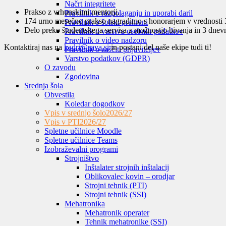
Načrt integritete
Prakso z vrhunskimi mentorji.
Pravilnik o razpolaganju in uporabi daril
174 urno mesečno prakso nagradimo s honorarjem v vrednosti 
Pravilnik o šolski prehrani
Delo preko študentskega servisa z možnostjo bivanja in 3 dnev
Pravilnik o varstvu osebnih podatkov
Pravilnik o video nadzoru
Kontaktiraj nas na
kadri@sava.si
in postani del naše ekipe tudi ti!
Pravilnik o zaščiti prijaviteljev
Varstvo podatkov (GDPR)
O zavodu
Zgodovina
Srednja šola
Obvestila
Koledar dogodkov
Vpis v srednjo šolo
2026/27
Vpis v PTI
2026/27
Spletne učilnice Moodle
Spletne učilnice Teams
Izobraževalni programi
Strojništvo
Inštalater strojnih inštalacij
Oblikovalec kovin – orodjar
Strojni tehnik (PTI)
Strojni tehnik (SSI)
Mehatronika
Mehatronik operater
Tehnik mehatronike (SSI)