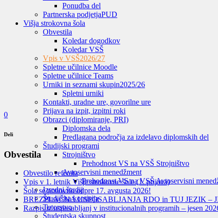
Ponudba del
Partnerska podjetja
PUD
Višja strokovna šola
Obvestila
Koledar dogodkov
Koledar VSŠ
Vpis v VSŠ
2026/27
Spletne učilnice Moodle
Spletne učilnice Teams
Urniki in seznami skupin
2025/26
Spletni urniki
Kontakti, uradne ure, govorilne ure
Prijava na izpit, izpitni roki
0
Obrazci (diplomiranje, PRI)
Diplomska dela
Deli
Predlagana področja za izdelavo diplomskih del
Študijski programi
Obvestila
Strojništvo
Prehodnost VS na VSŠ Strojništvo
Avtoservisni menedžment
Obvestilo referata
Prehodnost VS na VSŠ Avtoservisni mened
Vpis v 1. letnik Višje strokovne šole (1. prijava)
Izredni študij
Šola se ponovno odpre 17. avgusta 2026!
Študijska komisija
BREZPLAČNA USPOSABLJANJA RDO in TUJ JEZIK – J
Tutorstvo
Razpis iz usposabljanj v institucionalnih programih – jesen 202
Študentska skupnost