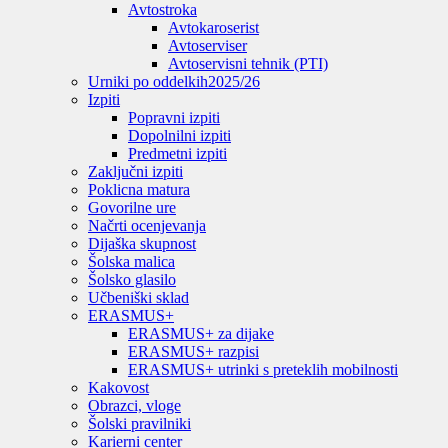
Avtostroka
Avtokaroserist
Avtoserviser
Avtoservisni tehnik (PTI)
Urniki po oddelkih
2025/26
Izpiti
Popravni izpiti
Dopolnilni izpiti
Predmetni izpiti
Zaključni izpiti
Poklicna matura
Govorilne ure
Načrti ocenjevanja
Dijaška skupnost
Šolska malica
Šolsko glasilo
Učbeniški sklad
ERASMUS+
ERASMUS+ za dijake
ERASMUS+ razpisi
ERASMUS+ utrinki s preteklih mobilnosti
Kakovost
Obrazci, vloge
Šolski pravilniki
Karierni center